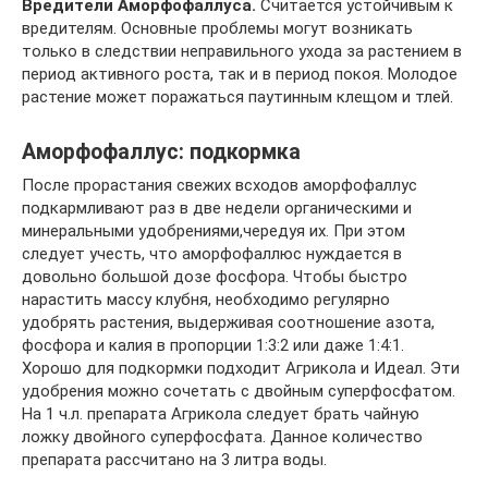
Вредители Аморфофаллуса.
Считается устойчивым к
вредителям. Основные проблемы могут возникать
только в следствии неправильного ухода за растением в
период активного роста, так и в период покоя. Молодое
растение может поражаться паутинным клещом и тлей.
Аморфофаллус: подкормка
После прорастания свежих всходов аморфофаллус
подкармливают раз в две недели органическими и
минеральными удобрениями,чередуя их. При этом
следует учесть, что аморфофаллюс нуждается в
довольно большой дозе фосфора. Чтобы быстро
нарастить массу клубня, необходимо регулярно
удобрять растения, выдерживая соотношение азота,
фосфора и калия в пропорции 1:3:2 или даже 1:4:1.
Хорошо для подкормки подходит Агрикола и Идеал. Эти
удобрения можно сочетать с двойным суперфосфатом.
На 1 ч.л. препарата Агрикола следует брать чайную
ложку двойного суперфосфата. Данное количество
препарата рассчитано на 3 литра воды.