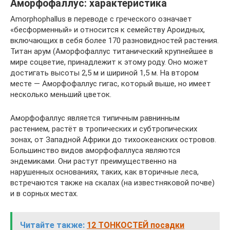
Аморфофаллус: характеристика
Amorphophallus в переводе с греческого означает
«бесформенный» и относится к семейству Ароидных,
включающих в себя более 170 разновидностей растения.
Титан арум (Аморфофаллус титанический крупнейшее в
мире соцветие, принадлежит к этому роду. Оно может
достигать высоты 2,5 м и шириной 1,5 м. На втором
месте — Аморфофаллус гигас, который выше, но имеет
несколько меньший цветок.
Аморфофаллус является типичным равнинным
растением, растёт в тропических и субтропических
зонах, от Западной Африки до тихоокеанских островов.
Большинство видов аморфофаллуса являются
эндемиками. Они растут преимущественно на
нарушенных основаниях, таких, как вторичные леса,
встречаются также на скалах (на известняковой почве)
и в сорных местах.
Читайте также:
12 ТОНКОСТЕЙ посадки