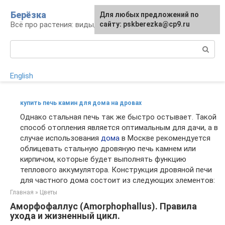
Перейти
Берёзка
Для любых предложений по
к
Всё про растения: виды, выращивание, уход
сайту: pskberezka@cp9.ru
контенту
Поиск:
English
купить печь камин для дома на дровах
Однако стальная печь так же быстро остывает. Такой
способ отопления является оптимальным для дачи, а в
случае использования
дома
в Москве рекомендуется
облицевать стальную дровяную печь камнем или
кирпичом, которые будет выполнять функцию
теплового аккумулятора. Конструкция дровяной печи
для частного дома состоит из следующих элементов:
Главная
»
Цветы
Аморфофаллус (Amorphophallus). Правила
ухода и жизненный цикл.