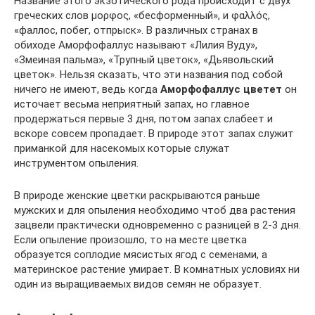
Название этого экзотического рода происходит с двух
греческих слов μορφος, «бесформенный», и φαλλός,
«фаллос, побег, отпрыск». В различных странах в
обиходе Аморфофаллус называют «Лилия Вуду»,
«Змеиная пальма», «Трупный цветок», «Дьявольский
цветок». Нельзя сказать, что эти названия под собой
ничего не имеют, ведь когда
Аморфофаллус цветет
он
источает весьма неприятный запах, но главное
продержаться первые 3 дня, потом запах слабеет и
вскоре совсем пропадает. В природе этот запах служит
приманкой для насекомых которые служат
инструментом опыления.
В природе женские цветки раскрываются раньше
мужских и для опыления необходимо чтоб два растения
зацвели практически одновременно с разницей в 2-3 дня.
Если опыление произошло, то на месте цветка
образуется соплодие мясистых ягод с семенами, а
материнское растение умирает. В комнатных условиях ни
один из выращиваемых видов семян не образует.