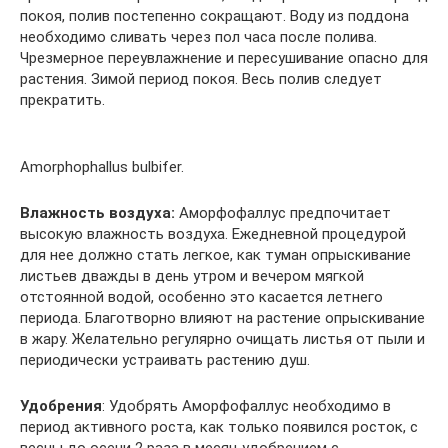
покоя, полив постепенно сокращают. Воду из поддона
необходимо сливать через пол часа после полива.
Чрезмерное переувлажнение и пересушивание опасно для
растения. Зимой период покоя. Весь полив следует
прекратить.
Amorphophallus bulbifer.
Влажность воздуха:
Аморфофаллус предпочитает
высокую влажность воздуха. Ежедневной процедурой
для нее должно стать легкое, как туман опрыскивание
листьев дважды в день утром и вечером мягкой
отстоянной водой, особенно это касается летнего
периода. Благотворно влияют на растение опрыскивание
в жару. Желательно регулярно очищать листья от пыли и
периодически устраивать растению душ.
Удобрения
: Удобрять Аморфофаллус необходимо в
период активного роста, как только появился росток, с
весны до осени 2 раза в месяц удобрением с