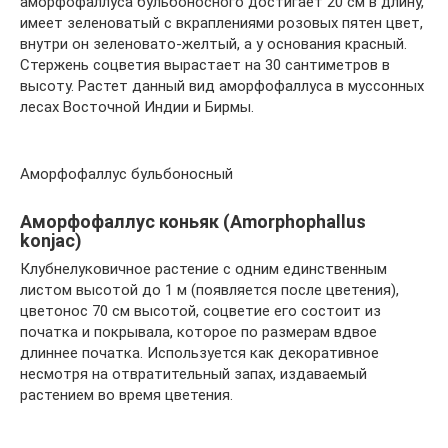
аморфофаллуса бульбоносного достигает 20 см в длину,
имеет зеленоватый с вкраплениями розовых пятен цвет,
внутри он зеленовато-желтый, а у основания красный.
Стержень соцветия вырастает на 30 сантиметров в
высоту. Растет данный вид аморфофаллуса в муссонных
лесах Восточной Индии и Бирмы.
Аморфофаллус бульбоносный
Аморфофаллус коньяк (Amorphophallus
konjac)
Клубнелуковичное растение с одним единственным
листом высотой до 1 м (появляется после цветения),
цветонос 70 см высотой, соцветие его состоит из
початка и покрывала, которое по размерам вдвое
длиннее початка. Используется как декоративное
несмотря на отвратительный запах, издаваемый
растением во время цветения.