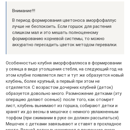
Внимание!!!
В период формирования цветоноса аморфофаллус
лучше не беспокоить. Если горшок для растения
слишком мал и это мешать полноценному
формированию корневой системы, то можно
аккуратно пересадить цветок методом перевалки.
Особенностью клубня аморфофаллюса в формировании
у сеянца в виде утолщения стебля, на следующий год на
этом клубне появляется лист и тут же образуется новый
клубень, более крупный, а первый при этом не
отделяется. С возрастом дочерних клубней (деток)
образуется довольно много. Размножение детками (эту
операцию делают осенью): после того, как отомрет
лист, клубень вынимают из горшка, собирают детки и
хранят их до весны в мешочке с немного увлажненным
торфом (при сжимании в руке он должен рассыпаться).
Мешочек с детками завязывают и ставят в прохладное
место. Весной детки высаживают в почвенную смесь.