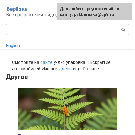
Перейти
Берёзка
Для любых предложений по
к
Всё про растения: виды, выращивание, уход
сайту: pskberezka@cp9.ru
контенту
Поиск:
English
Смотрите на
сайте
у-д-с упаковка. | Вскрытие
автомобилей Ижевск
здесь
еще больше.
Другое