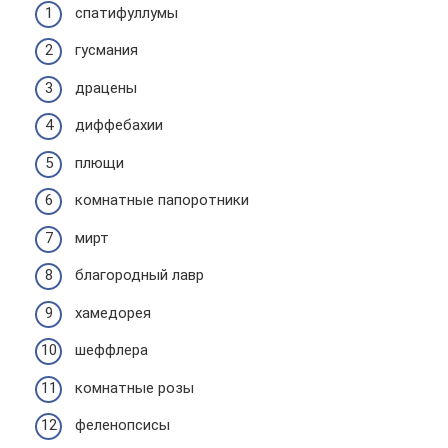
спатифуллумы
гусмания
драцены
диффебахии
плющи
комнатные папоротники
мирт
благородный лавр
хамедорея
шеффлера
комнатные розы
феленопсисы