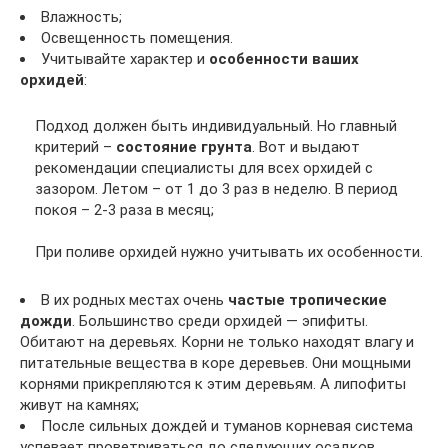
Влажность;
Освещенность помещения.
Учитывайте характер и
особенности ваших
орхидей
:
Подход должен быть индивидуальный. Но главный
критерий –
состояние грунта
. Вот и выдают
рекомендации специалисты для всех орхидей с
зазором. Летом – от 1 до 3 раз в неделю. В период
покоя – 2-3 раза в месяц;
При поливе орхидей нужно учитывать их особенности.
В их родных местах очень
частые тропические
дожди
. Большинство среди орхидей — эпифиты.
Обитают на деревьях. Корни не только находят влагу и
питательные вещества в коре деревьев. Они мощными
корнями прикрепляются к этим деревьям. А липофиты
живут на камнях;
После сильных дождей и туманов корневая система
успевает проветриваться до следующих осадков.