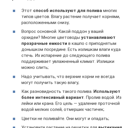
Этот
способ используют для полива
многих
типов цветов. Влагу растение получает корнями,
расположенными снизу;
Вопрос основной. Какой поддон у вашей
орхидеи? Многие цветоводы
устанавливают
прозрачные емкости
в кашпо с приподнятым
донышком посредине. Есть излишкам влаги куда
стечь. Их испарение до следующего полива
поддерживает увлажненный климат. Излишки
можно слить;
Надо учитывать, что верхние корни не всегда
могут получить такую влагу;
Как разновидность такого полива.
Используют
более интенсивный вариант
. Пролив водой. Из
лейки или крана. Его цель — удаление проточной
водой мелких солей, отмерших частичек;
Цветки не поливайте. Они могут и опадать;
Установите растение на решетки для
вытекания