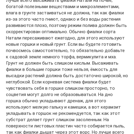
Лучше всего высаживать фиалки Натали на почве,
богатой полезными веществами и микроэлементами,
влага в грунте застаиваться не должна, так как фиалки
из-за этого часто гниют, однако и без воды растения
развиваются плохо, поэтому режим полива должен быть
скорректирован оптимально. Обычно фиалки сорта
Натали пересаживают ежегодно, для этого используют
новые горшки и новый грунт. Если вы будете готовить
почвосмесь самостоятельно, то обязательно добавьте
к садовой земле немного торфа, вермикулита и мха.
Грунт не должен быть слишком кислым. Высаживать
фиалки в большие горшки тоже нельзя, ёмкость для
высадки растений должна быть достаточно широкой, но
неглубокой. Если корневая система фиалки будет
чувствовать себя в горшке слишком просторно, то
соцветия могут долго не образовываться. На дно
горшка обычно укладывают дренаж, для этого
используют мелкую гальку и камешки, а вот керамзит
укладывать в горшок не рекомендуется, так как этот
субстрат делает грунт слишком засоленным. На
поверхности листовых пластин часто собирается пыль,
так как фиалки дышат через этот ворс. Но лучше всего