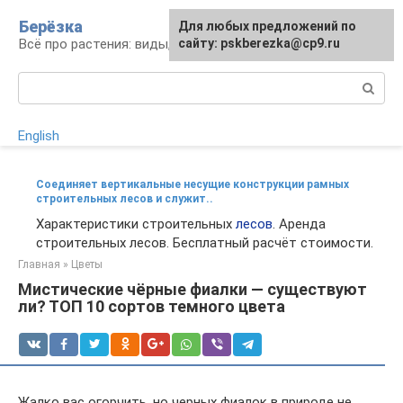
Перейти
Берёзка
Для любых предложений по
к
Всё про растения: виды, выращивание, уход
сайту: pskberezka@cp9.ru
контенту
Поиск:
English
Соединяет вертикальные несущие конструкции рамных
строительных лесов и служит..
Характеристики строительных
лесов
. Аренда
строительных лесов. Бесплатный расчёт стоимости.
Главная
»
Цветы
Мистические чёрные фиалки — существуют
ли? ТОП 10 сортов темного цвета
Жалко вас огорчить, но черных фиалок в природе не