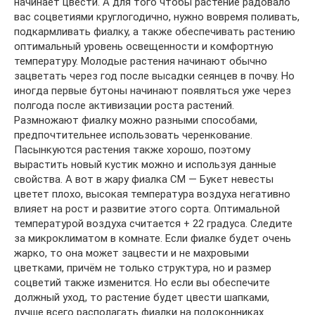
начинает цвести. А для того чтобы растение радовало
вас соцветиями круглогодично, нужно вовремя поливать,
подкармливать фиалку, а также обеспечивать растению
оптимальный уровень освещенности и комфортную
температуру. Молодые растения начинают обычно
зацветать через год после высадки сеянцев в почву. Но
иногда первые бутоны начинают появляться уже через
полгода после активизации роста растений.
Размножают фиалку можно разными способами,
предпочтительнее использовать черенкование.
Пасынкуются растения также хорошо, поэтому
вырастить новый кустик можно и используя данные
свойства. А вот в жару фиалка СМ — Букет невесты
цветет плохо, высокая температура воздуха негативно
влияет на рост и развитие этого сорта. Оптимальной
температурой воздуха считается + 22 градуса. Следите
за микроклиматом в комнате. Если фиалке будет очень
жарко, то она может зацвести и не махровыми
цветками, причём не только структура, но и размер
соцветий также изменится. Но если вы обеспечите
должный уход, то растение будет цвести шапками,
лучше всего располагать фиалки на подоконниках.