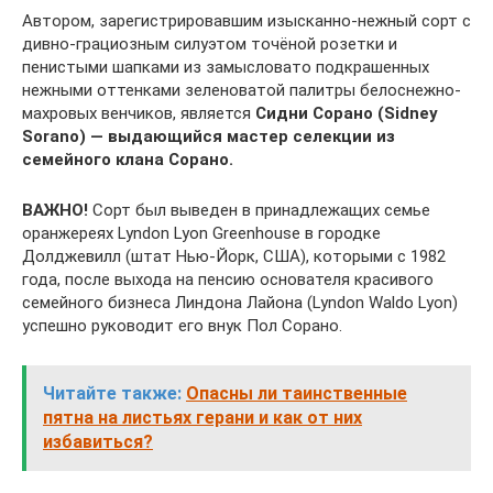
Автором, зарегистрировавшим изысканно-нежный сорт с
дивно-грациозным силуэтом точёной розетки и
пенистыми шапками из замысловато подкрашенных
нежными оттенками зеленоватой палитры белоснежно-
махровых венчиков, является
Сидни Сорано (Sidney
Sorano) — выдающийся мастер селекции из
семейного клана Сорано.
ВАЖНО!
Cорт был выведен в принадлежащих семье
оранжереях Lyndon Lyon Greenhouse в городке
Долджевилл (штат Нью-Йорк, США), которыми с 1982
года, после выхода на пенсию основателя красивого
семейного бизнеса Линдона Лайона (Lyndon Waldo Lyon)
успешно руководит его внук Пол Сорано.
Читайте также:
Опасны ли таинственные
пятна на листьях герани и как от них
избавиться?