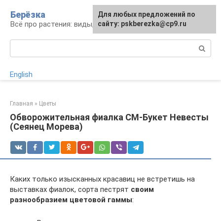
Перейти
Берёзка
Для любых предложений по
к
Всё про растения: виды, выращивание, уход
сайту: pskberezka@cp9.ru
контенту
Поиск:
English
Главная
»
Цветы
Обворожительная фиалка СМ-Букет Невесты
(Сеянец Морева)
Каких только изысканных красавиц не встретишь на
выставках фиалок, сорта пестрят
своим
разнообразием цветовой гаммы
: