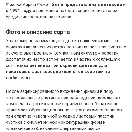
Фиалка Айриш Флирт
была представлена цветоводам
в 1991 году
и неизменно находит своих почитателей
среди фиалководов всего мира.
Фото и описание сорта
Закономерно занимающая одно из важнейших мест в
списках классических ретро-сортов прелестная фиалка с
искусно выстроенным компактным силуэтом розетки
достаточно часто встречается в частных коллекциях,
хотя
из-за зеленоватой окраски цветков для
некоторых фиалководов является «сортом на
любителя».
После зафиксированного вхождения фиалки в пору
повзрослевшего растения при соблюдении небольшого
комплекса агротехнических приёмов она обязательно
принимает образ рационально-строго скомпонованного
при опрятно-черепичной укладке листовых пластин
кустика с симметричной конфигурацией форм и
чрезвычайно объёмными очертаниями шапок.