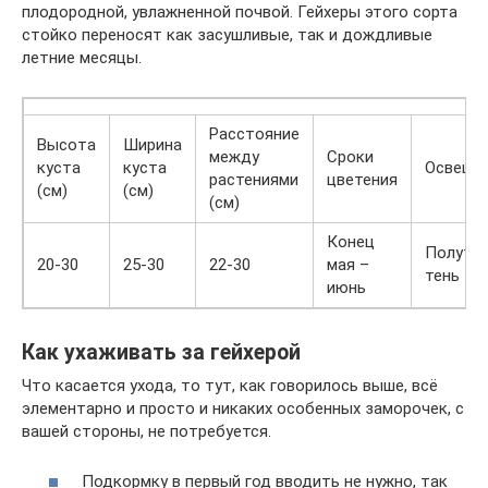
плодородной, увлажненной почвой. Гейхеры этого сорта
стойко переносят как засушливые, так и дождливые
летние месяцы.
Расстояние
Высота
Ширина
между
Сроки
куста
куста
Освеще
растениями
цветения
(см)
(см)
(см)
Конец
Полутен
20-30
25-30
22-30
мая –
тень
июнь
Как ухаживать за гейхерой
Что касается ухода, то тут, как говорилось выше, всё
элементарно и просто и никаких особенных заморочек, с
вашей стороны, не потребуется.
Подкормку в первый год вводить не нужно, так