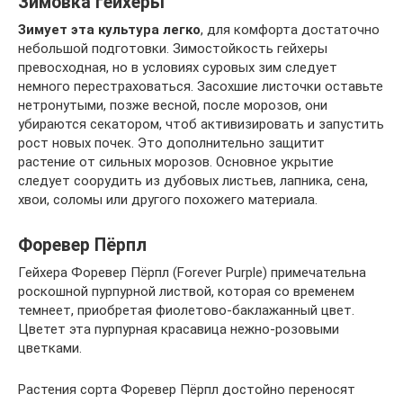
Зимовка гейхеры
Зимует эта культура легко
, для комфорта достаточно
небольшой подготовки. Зимостойкость гейхеры
превосходная, но в условиях суровых зим следует
немного перестраховаться. Засохшие листочки оставьте
нетронутыми, позже весной, после морозов, они
убираются секатором, чтоб активизировать и запустить
рост новых почек. Это дополнительно защитит
растение от сильных морозов. Основное укрытие
следует соорудить из дубовых листьев, лапника, сена,
хвои, соломы или другого похожего материала.
Форевер Пёрпл
Гейхера Форевер Пёрпл (Forever Purple) примечательна
роскошной пурпурной листвой, которая со временем
темнеет, приобретая фиолетово-баклажанный цвет.
Цветет эта пурпурная красавица нежно-розовыми
цветками.
Растения сорта Форевер Пёрпл достойно переносят