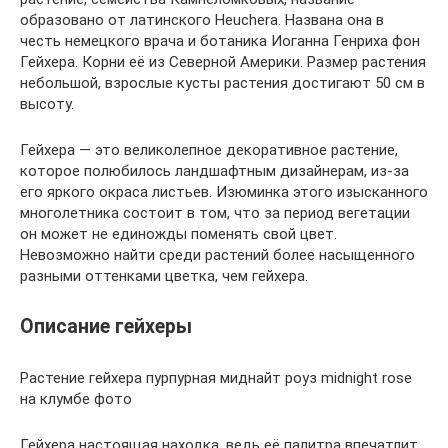
образовано от латинского Heuchera. Названа она в
честь немецкого врача и ботаника Иоганна Генриха фон
Гейхера. Корни её из Северной Америки. Размер растения
небольшой, взрослые кусты растения достигают 50 см в
высоту.
Гейхера — это великолепное декоративное растение,
которое полюбилось ландшафтным дизайнерам, из-за
его яркого окраса листьев. Изюминка этого изысканного
многолетника состоит в том, что за период вегетации
он может не единожды поменять свой цвет.
Невозможно найти среди растений более насыщенного
разными оттенками цветка, чем гейхера.
Описание гейхеры
Растение гейхера пурпурная миднайт роуз midnight rose
на клумбе фото
Гейхера настоящая находка, ведь её палитра впечатлит