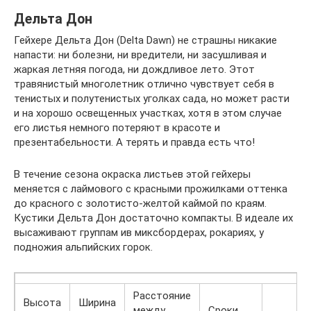
Дельта Дон
Гейхере Дельта Дон (Delta Dawn) не страшны никакие
напасти: ни болезни, ни вредители, ни засушливая и
жаркая летняя погода, ни дождливое лето. Этот
травянистый многолетник отлично чувствует себя в
тенистых и полутенистых уголках сада, но может расти
и на хорошо освещенных участках, хотя в этом случае
его листья немного потеряют в красоте и
презентабельности. А терять и правда есть что!
В течение сезона окраска листьев этой гейхеры
меняется с лаймового с красными прожилками оттенка
до красного с золотисто-желтой каймой по краям.
Кустики Дельта Дон достаточно компакты. В идеале их
высаживают группам ив миксбордерах, рокариях, у
подножия альпийских горок.
Расстояние
Высота
Ширина
между
Сроки