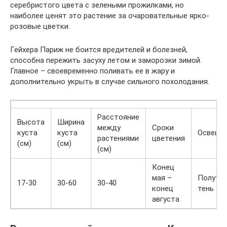
серебристого цвета с зелеными прожилками, но
наиболее ценят это растение за очаровательные ярко-
розовые цветки.
Гейхера Париж не боится вредителей и болезней,
способна пережить засуху летом и заморозки зимой.
Главное – своевременно поливать ее в жару и
дополнительно укрыть в случае сильного похолодания.
Расстояние
Высота
Ширина
между
Сроки
куста
куста
Освеще
растениями
цветения
(см)
(см)
(см)
Конец
мая –
Полутен
17-30
30-60
30-40
конец
тень
августа