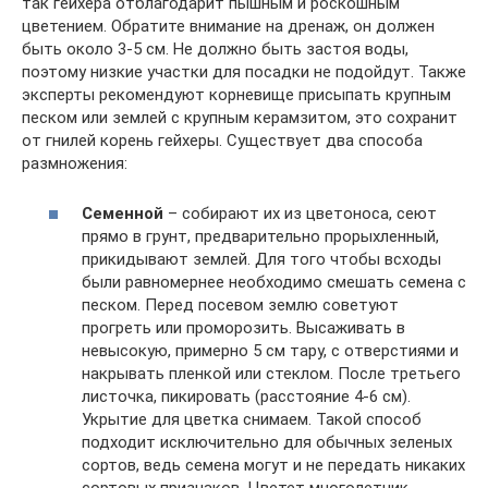
так гейхера отблагодарит пышным и роскошным
цветением. Обратите внимание на дренаж, он должен
быть около 3-5 см. Не должно быть застоя воды,
поэтому низкие участки для посадки не подойдут. Также
эксперты рекомендуют корневище присыпать крупным
песком или землей с крупным керамзитом, это сохранит
от гнилей корень гейхеры. Существует два способа
размножения:
Семенной
– собирают их из цветоноса, сеют
прямо в грунт, предварительно прорыхленный,
прикидывают землей. Для того чтобы всходы
были равномернее необходимо смешать семена с
песком. Перед посевом землю советуют
прогреть или проморозить. Высаживать в
невысокую, примерно 5 см тару, с отверстиями и
накрывать пленкой или стеклом. После третьего
листочка, пикировать (расстояние 4-6 см).
Укрытие для цветка снимаем. Такой способ
подходит исключительно для обычных зеленых
сортов, ведь семена могут и не передать никаких