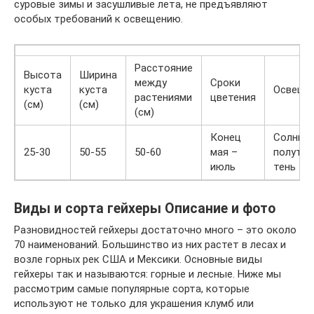
суровые зимы и засушливые лета, не предъявляют
особых требований к освещению.
Расстояние
Высота
Ширина
между
Сроки
куста
куста
Освеще
растениями
цветения
(см)
(см)
(см)
Конец
Солнце,
25-30
50-55
50-60
мая –
полутен
июль
тень
Виды и сорта гейхеры Описание и фото
Разновидностей гейхеры достаточно много – это около
70 наименований. Большинство из них растет в лесах и
возле горных рек США и Мексики. Основные виды
гейхеры так и называются: горные и лесные. Ниже мы
рассмотрим самые популярные сорта, которые
используют не только для украшения клумб или