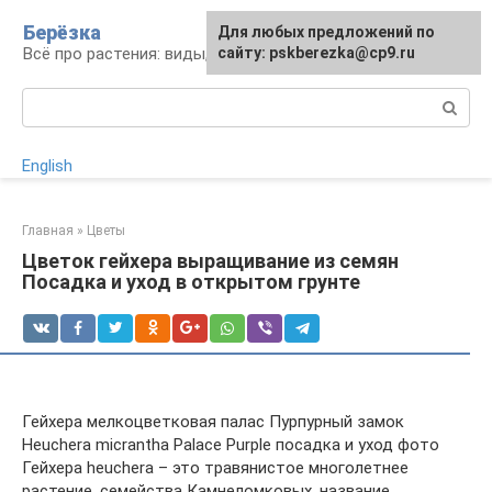
Перейти
Берёзка
Для любых предложений по
к
Всё про растения: виды, выращивание, уход
сайту: pskberezka@cp9.ru
контенту
Поиск:
English
Главная
»
Цветы
Цветок гейхера выращивание из семян
Посадка и уход в открытом грунте
Гейхера мелкоцветковая палас Пурпурный замок
Heuchera micrantha Palace Purple посадка и уход фото
Гейхера heuchera – это травянистое многолетнее
растение, семейства Камнеломковых, название