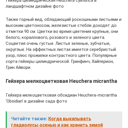
Гейхера цилиндрическая Heuchera cylindrica в
ландшафтном дизайне фото
Также горный вид, обладающий роскошными листьями и
высоким цветоносом, железистые стебли доходят до
отметки 90 см. Цветки во время цветения крупные, они
белого, кораллового, розового и зеленого цвета.
Соцветия очень густые. Листья зеленые, зубчатые,
округлые. На эффектных листах имеется серебристый
узор, плюс прожилки контрастного цвета. Популярные
сорта гейхеры цилиндрической: Гринфинч, Хайперион,
Грин Айвори.
Гейхера мелкоцветковая Heuchera micrantha
Гейхера мелкоцветковая обсидиан Heuchera-micrantha
‘Obsidian’ в дизайне сада фото
Читайте также:
Когда выкапывать
гладиолусы осенью и как хранить зимой