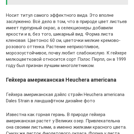
Носит титул самого эффектного вида. Это вполне
заслуженно. Всё дело в том, что в природе цвет листьев
имеет пурпурный окрас, а селекционеры добавили
яркости и в, без того, шикарный вид. Форма листа
кленовая. Цветонос 60 см, цветочки мелкие кремово-
розового оттенка. Растение неприхотливое,
морозоустойчивое, почву любит слабокислую. К гейхере
мелкоцветковой относится сорт Пэлэс Перпл, он в 1999
году был признан лучшим многолетником.
Гейхера американская Heuchera americana
Гейхера американская дэйлс стрэйн Heuchera americana
Dales Strain в ландшафтном дизайне фото
Известна как горная герань. В природе гейхера
американская растет у Великих озер. Привлекательна
она своими листьями, а именно жилками красного цвета.
Снизу же листок фиолетового окраса. Форма у листа