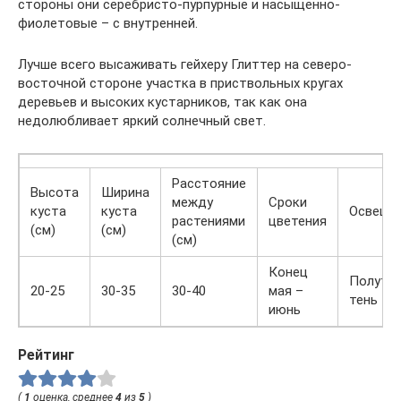
стороны они серебристо-пурпурные и насыщенно-
фиолетовые – с внутренней.
Лучше всего высаживать гейхеру Глиттер на северо-
восточной стороне участка в приствольных кругах
деревьев и высоких кустарников, так как она
недолюбливает яркий солнечный свет.
Расстояние
Высота
Ширина
между
Сроки
куста
куста
Освеще
растениями
цветения
(см)
(см)
(см)
Конец
Полутен
20-25
30-35
30-40
мая –
тень
июнь
Рейтинг
(
1
оценка, среднее
4
из
5
)