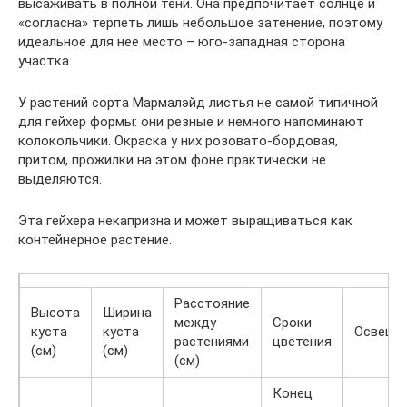
высаживать в полной тени. Она предпочитает солнце и
«согласна» терпеть лишь небольшое затенение, поэтому
идеальное для нее место – юго-западная сторона
участка.
У растений сорта Мармалэйд листья не самой типичной
для гейхер формы: они резные и немного напоминают
колокольчики. Окраска у них розовато-бордовая,
притом, прожилки на этом фоне практически не
выделяются.
Эта гейхера некапризна и может выращиваться как
контейнерное растение.
Расстояние
Высота
Ширина
между
Сроки
куста
куста
Освеще
растениями
цветения
(см)
(см)
(см)
Конец