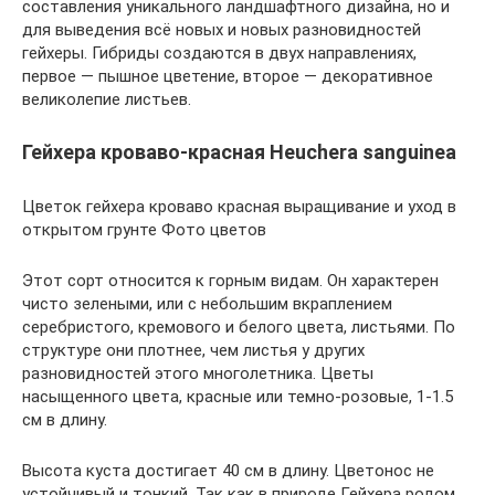
составления уникального ландшафтного дизайна, но и
для выведения всё новых и новых разновидностей
гейхеры. Гибриды создаются в двух направлениях,
первое — пышное цветение, второе — декоративное
великолепие листьев.
Гейхера кроваво-красная Heuchera sanguinea
Цветок гейхера кроваво красная выращивание и уход в
открытом грунте Фото цветов
Этот сорт относится к горным видам. Он характерен
чисто зелеными, или с небольшим вкраплением
серебристого, кремового и белого цвета, листьями. По
структуре они плотнее, чем листья у других
разновидностей этого многолетника. Цветы
насыщенного цвета, красные или темно-розовые, 1-1.5
см в длину.
Высота куста достигает 40 см в длину. Цветонос не
устойчивый и тонкий. Так как в природе Гейхера родом