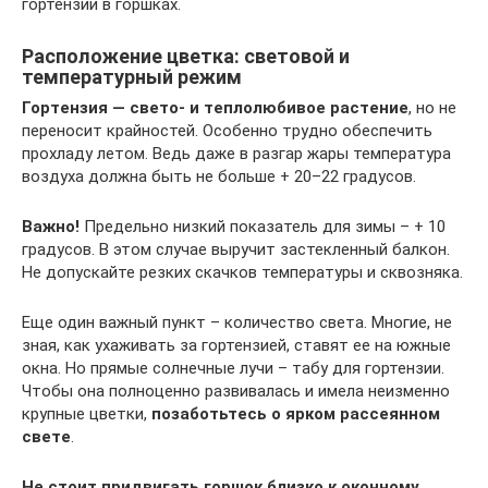
гортензии в горшках.
Расположение цветка: световой и
температурный режим
Гортензия — свето- и теплолюбивое растение
, но не
переносит крайностей. Особенно трудно обеспечить
прохладу летом. Ведь даже в разгар жары температура
воздуха должна быть не больше + 20–22 градусов.
Важно!
Предельно низкий показатель для зимы – + 10
градусов. В этом случае выручит застекленный балкон.
Не допускайте резких скачков температуры и сквозняка.
Еще один важный пункт – количество света. Многие, не
зная, как ухаживать за гортензией, ставят ее на южные
окна. Но прямые солнечные лучи – табу для гортензии.
Чтобы она полноценно развивалась и имела неизменно
крупные цветки,
позаботьтесь о ярком рассеянном
свете
.
Не стоит придвигать горшок близко к оконному