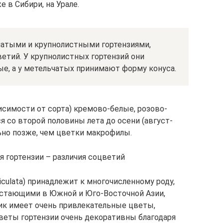
 в Сибири, на Урале.
атыми и крупнолистными гортензиями,
етий. У крупнолистных гортензий они
ые, а у метельчатых принимают форму конуса.
исимости от сорта) кремово-белые, розово-
я со второй половины лета до осени (август-
льно позже, чем цветки макрофилы.
я гортензии – различия соцветий
iculata) принадлежит к многочисленному роду,
астающими в Южной и Юго-Восточной Азии,
ик имеет очень привлекательные цветы,
веты гортензии очень декоративны благодаря