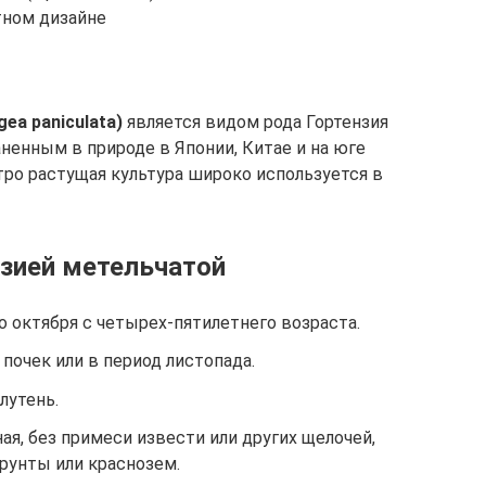
тном дизайне
ea paniculata)
является видом рода Гортензия
ненным в природе в Японии, Китае и на юге
тро растущая культура широко используется в
нзией метельчатой
 октября с четырех-пятилетнего возраста.
почек или в период листопада.
лутень.
ая, без примеси извести или других щелочей,
рунты или краснозем.