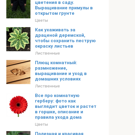
цветения в саду.
Выращивание примулы в
открытом грунте
Цветы
Как ухаживать за
драценой деремской,
чтобы сохранить пеструю
окраску листьев
Лиственные
Плющ комнатный:
размножение,
выращивание и уход в
домашних условиях
Лиственные
Все про комнатную
герберу: фото как
выглядит цветок и растет
в горшке, описание и
правила ухода дома
Цветы
Полезная и красивая