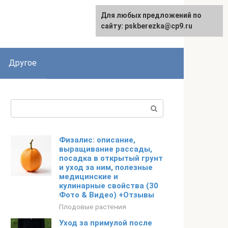
Для любых предложений по
English
сайту: pskberezka@cp9.ru
Другое
Поиск:
Физалис: описание,
выращивание рассады,
посадка в открытый грунт
и уход за ним, полезные
медицинские и
кулинарные свойства (30
Фото & Видео) +Отзывы
Плодовые растения
Уход за примулой после