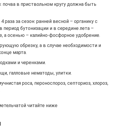
: почва в приствольном кругу должна быть
4 раза за сезон: ранней весной – органику с
 период бутонизации и в середине лета –
е, а осенью – калийно-фосфорное удобрение.
ующую обрезку, а в случае необходимости и
онце марта.
одками и черенками.
ещи, галловые нематоды, улитки.
мучнистая роса, пероноспороз, септориоз, хлороз,
.
метельчатой читайте ниже
я