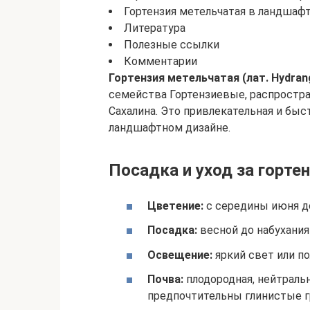
Гортензия метельчатая в ландшаф
Литература
Полезные ссылки
Комментарии
Гортензия метельчатая (лат. Hydrang
семейства Гортензиевые, распростра
Сахалина. Это привлекательная и быс
ландшафтном дизайне.
Посадка и уход за горте
Цветение:
с середины июня до
Посадка:
весной до набухания 
Освещение:
яркий свет или по
Почва:
плодородная, нейтральн
предпочтительны глинистые г