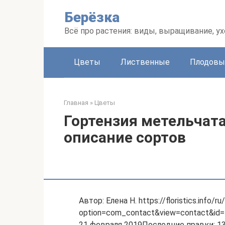
Перейти
Берёзка
к
контенту
Всё про растения: виды, выращивание, ух
Цветы
Лиственные
Плодовы
Главная
»
Цветы
Гортензия метельчатая
описание сортов
Автор: Елена Н. https://floristics.info/ru
option=com_contact&view=contact&id=
21 февраля 2019Последние правки: 13