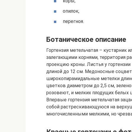
коры,
опилок,
перегноя.
Ботаническое описание
Гортензия метельчатая – кустарник и
залегающими корнями, территория р
проекцию кроны. Листья у гортензии
длиной до 12 см. Медоносные соцве
широкопирамидальные метелки длино
цветков диаметром до 2,5 см, зелен
розовеют, и мелких плодущих белых 
Впервые гортензия метельчатая зацве
собой растрескивающуюся на верхуш
многочисленными мелкими, но чрез