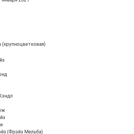
а (крупноцветковая)
йз
онд
Кэндл
уж
айз
ки
эйз (Фрэйз Мельба)