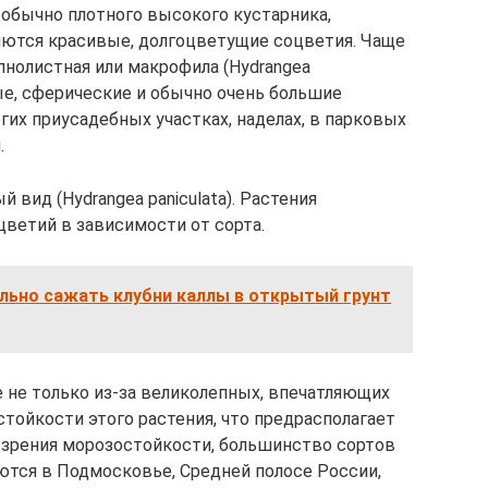
, обычно плотного высокого кустарника,
ются красивые, долгоцветущие соцветия. Чаще
пнолистная или макрофила (Hydrangea
рые, сферические и обычно очень большие
их приусадебных участках, наделах, в парковых
.
 вид (Hydrangea paniculata). Растения
цветий в зависимости от сорта.
ильно сажать клубни каллы в открытый грунт
е не только из-за великолепных, впечатляющих
стойкости этого растения, что предрасполагает
и зрения морозостойкости, большинство сортов
тся в Подмосковье, Средней полосе России,