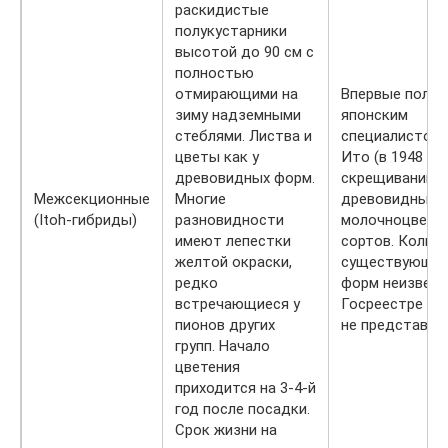
раскидистые
полукустарники
высотой до 90 см с
полностью
отмирающими на
Впервые получ
зиму надземными
японским
стеблями. Листва и
специалистом 
цветы как у
Ито (в 1948 го
древовидных форм.
скрещивании
Межсекционные
Многие
древовидных и
(Itoh-гибриды)
разновидности
молочноцветк
имеют лепестки
сортов. Колич
желтой окраски,
существующих
редко
форм неизвест
встречающиеся у
Госреестре РФ
пионов других
не представле
групп. Начало
цветения
приходится на 3-4-й
год после посадки.
Срок жизни на