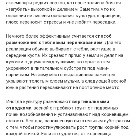
экземпляры редких сортов, которые хозяева боятся
«загубить» выкопкой и делением. Заметим, что их
опасения не лишены основания: культура, в принципе,
плохо переносит стрессы и «не любит» пересадки.
Немного более эффективным считается
способ
размножения стеблевым черенкованием
. Для его
реализации обычно выбирают стебли, растущие в
середине куста. Их срезают прямо у земли и делят на
кусочки с двумя междоузлиями, которые затем
укореняют в питательном субстрате под мини-
парничком. На зиму место выращивания саженцев
укрывают толстым слоем мульчи, а следующей весной
юные растения пересаживают на постоянное место.
Иногда культуру размножают
вертикальными
отводками
: весной отгребают грунт от подземных
почек возобновления и устанавливают над корневищем
емкость без дна, заполненную питательным субстратом
с тем, чтобы простимулировать рост группы корней под
каждой почкой. Если это удается, от корневища