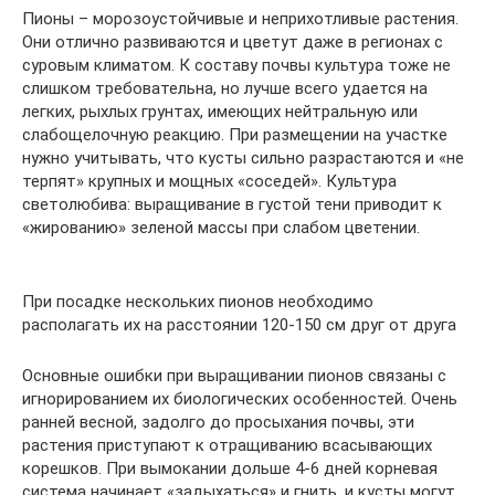
Пионы – морозоустойчивые и неприхотливые растения.
Они отлично развиваются и цветут даже в регионах с
суровым климатом. К составу почвы культура тоже не
слишком требовательна, но лучше всего удается на
легких, рыхлых грунтах, имеющих нейтральную или
слабощелочную реакцию. При размещении на участке
нужно учитывать, что кусты сильно разрастаются и «не
терпят» крупных и мощных «соседей». Культура
светолюбива: выращивание в густой тени приводит к
«жированию» зеленой массы при слабом цветении.
При посадке нескольких пионов необходимо
располагать их на расстоянии 120-150 см друг от друга
Основные ошибки при выращивании пионов связаны с
игнорированием их биологических особенностей. Очень
ранней весной, задолго до просыхания почвы, эти
растения приступают к отращиванию всасывающих
корешков. При вымокании дольше 4-6 дней корневая
система начинает «задыхаться» и гнить, и кусты могут