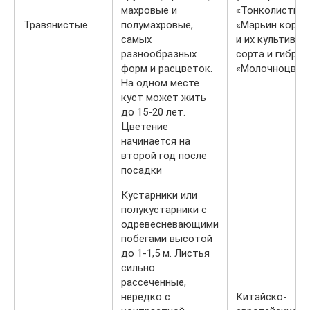
махровые и
«Тонколистный
Травянистые
полумахровые,
«Марьин корень
самых
и их культивары
разнообразных
сорта и гибри
форм и расцветок.
«Молочноцвет
На одном месте
куст может жить
до 15-20 лет.
Цветение
начинается на
второй год после
посадки
Кустарники или
полукустарники с
одревесневающими
побегами высотой
до 1-1,5 м. Листья
сильно
рассеченные,
нередко с
Китайско-