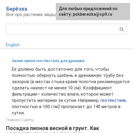
Перейти
Берёзка
Для любых предложений по
к
Всё про растения: виды, выращивание, уход
сайту: pskberezka@cp9.ru
контенту
Поиск:
English
Зачем нужен геотекстиль для дренажа
Ее должно быть достаточно для того, чтобы
полностью обернуть щебень и дренажную трубу без
зазоров (в местах стыка краев полотна рекомендуется
сделать нахлест не менее 10 см). Коэффициент
фильтрации— количество влаги, которое может
пропустить материал за сутки. Например,
геотекстиль
плотностью в 100 г/м2 пропускает до 140 метров в
сутки.
Главная
»
Цветы
Посадка пионов весной в грунт. Как