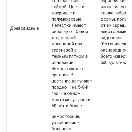
контрастной
европейские и
каймой. Цветки
японские сорта
махровые и
также гибрид
полумахровые.
формы, получе
Лепестки имеют
от их скрещив
Древовидные
окраску от белой
некоторыми
до розовой,
видовыми
малиновой или
(ботаническим
сиреневой с
разновидностя
темным пятном в
Всего известн
основании.
500 культивар
Зимостойкость
средняя. В
цветение вступают
поздно – на 5-6-й
год. На одном
месте могут расти
50 лет и более
Зимостойкие,
устойчивые к
болезням