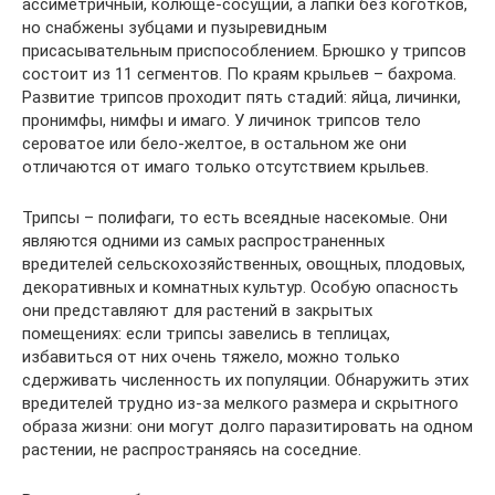
ассиметричный, колюще-сосущий, а лапки без коготков,
но снабжены зубцами и пузыревидным
присасывательным приспособлением. Брюшко у трипсов
состоит из 11 сегментов. По краям крыльев – бахрома.
Развитие трипсов проходит пять стадий: яйца, личинки,
пронимфы, нимфы и имаго. У личинок трипсов тело
сероватое или бело-желтое, в остальном же они
отличаются от имаго только отсутствием крыльев.
Трипсы – полифаги, то есть всеядные насекомые. Они
являются одними из самых распространенных
вредителей сельскохозяйственных, овощных, плодовых,
декоративных и комнатных культур. Особую опасность
они представляют для растений в закрытых
помещениях: если трипсы завелись в теплицах,
избавиться от них очень тяжело, можно только
сдерживать численность их популяции. Обнаружить этих
вредителей трудно из-за мелкого размера и скрытного
образа жизни: они могут долго паразитировать на одном
растении, не распространяясь на соседние.