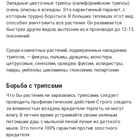
Западные цветочные трипсы (калифорнийские трипсы)
очень опасны и всеядны. Это карантинный паразит, с
которым трудно бороться. В больших теплицах этот вид
способен уничтожить все растения. Он развивается
быстрее других видов, вытесняя их и производя до 12-15
поколений.
Среди комнатных растений, подверженных нападению
трипсов, — фикусы, пальмы, драцены, монстера,
цитрусовые, сенполии, орхидеи, фуксии, аспидистры,
лавры, умбеллы, цикламены, глоксинии, пеларгонии.
Борьба с трипсами
Что бы растения ни заразились трипсами, следует
проводить профилактические действия Строго следить
за влажностью воздуха, вредители терпеть не могут
влагу. В летнее время устраивайте своим зелёным
питомцам душ, с мыльной пеной лучше из детского
мыла. Это почти 100% гарантия против злостного
вредителя.