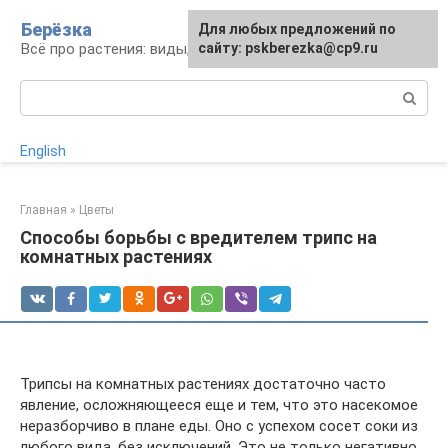
Перейти
Берёзка
Для любых предложений по
к
Всё про растения: виды, выращивание, уход
сайту: pskberezka@cp9.ru
контенту
Поиск:
English
Главная
»
Цветы
Способы борьбы с вредителем трипс на
комнатных растениях
Трипсы на комнатных растениях достаточно часто
явление, осложняющееся еще и тем, что это насекомое
неразборчиво в плане еды. Оно с успехом сосет соки из
любого вида, без исключений. Это не только негативно