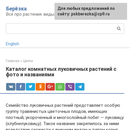
Перейти
Берёзка
Для любых предложений по
к
Всё про растения: виды, выращивание, уход
сайту: pskberezka@cp9.ru
контенту
Поиск:
English
Главная
»
Цветы
Каталог комнатных луковичных растений с
фото и названиями
Семейство луковичных растений представляет особую
группу травянистых цветочных плодов, имеющих
плотный, укороченный и многослойный побег — луковицу
(клубнелуковицу). Такое название закрепилось за ними
вследствие схожести с внешним видом и типом корня