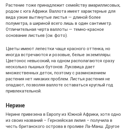
Растение тоже принадлежит семейству амариллисовых,
родом с юга Африки. Валлота имеет характерные для
вида узкие вытянутые листья — длиной более
полуметра, а шириной всего лишь в один сантиметр.
Отличительная черта валлоты — темно-красное
основание листьев (см. фото).
Цветы имеют лепестки чаще красного оттенка, но
иногда встречаются и розовые, белые экземпляры.
Цветонос невысокий, на одном располагаются сразу
несколько пышных бутонов. Луковица дает
множественных деток, поэтому с размножением
растения нет никаких проблем. Листья растения не
опадают, позволяя валлоте оставаться круглый год
привлекательной.
Нерине
Нерине привезена в Европу из Южной Африки, хотя одно
из своих названий – Гернзейская лилия – получила в
честь британского острова в проливе Ла-Манш. Другое