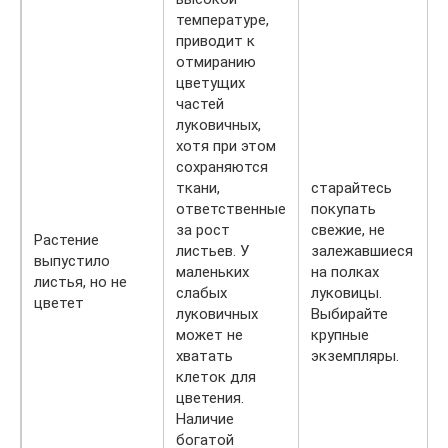
температуре,
приводит к
отмиранию
цветущих
частей
луковичных,
хотя при этом
сохраняются
ткани,
старайтесь
ответственные
покупать
за рост
свежие, не
Растение
листьев. У
залежавшиеся
выпустило
маленьких
на полках
листья, но не
слабых
луковицы.
цветет
луковичных
Выбирайте
может не
крупные
хватать
экземпляры.
клеток для
цветения.
Наличие
богатой