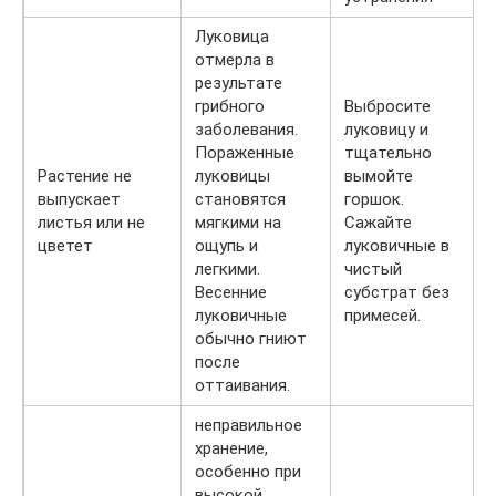
Луковица
отмерла в
результате
грибного
Выбросите
заболевания.
луковицу и
Пораженные
тщательно
Растение не
луковицы
вымойте
выпускает
становятся
горшок.
листья или не
мягкими на
Сажайте
цветет
ощупь и
луковичные в
легкими.
чистый
Весенние
субстрат без
луковичные
примесей.
обычно гниют
после
оттаивания.
неправильное
хранение,
особенно при
высокой