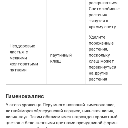
раскрываться.
Светолюбивые
растения
тянутся к
яркому свету.
Удалите
пораженные
Нездоровые
растения,
листья, с
паутинный
поскольку
мелкими
клещ
клещ может
желтоватыми
перекинуться
пятнами
на другие
растения
Гименокаллис
У этого уроженца Перу много названий: гименокаллис,
летний/морской/перуанский нарцисс, нильская лилия,
лилия-паук. Таким обилием имен награжден ароматный
цветок с бело-желтыми цветками причудливой формы