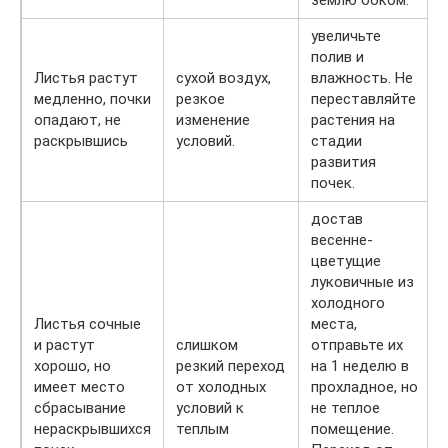
землю боком.
увеличьте
полив и
Листья растут
сухой воздух,
влажность. Не
медленно, почки
резкое
переставляйте
опадают, не
изменение
растения на
раскрывшись
условий.
стадии
развития
почек.
достав
весенне-
цветущие
луковичные из
холодного
Листья сочные
места,
и растут
слишком
отправьте их
хорошо, но
резкий переход
на 1 неделю в
имеет место
от холодных
прохладное, но
сбрасывание
условий к
не теплое
нераскрывшихся
теплым
помещение.