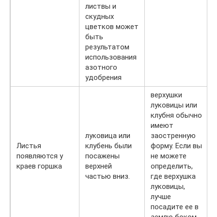
листвы и
скудных
цветков может
быть
результатом
использования
азотного
удобрения
верхушки
луковицы или
клубня обычно
имеют
луковица или
заостренную
Листья
клубень были
форму. Если вы
появляются у
посажены
не можете
краев горшка
верхней
определить,
частью вниз.
где верхушка
луковицы,
лучше
посадите ее в