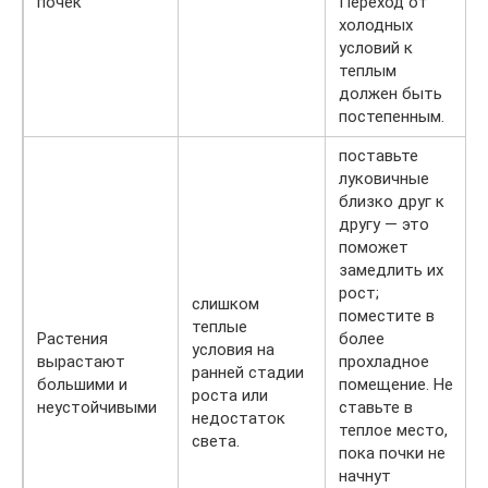
почек
Переход от
холодных
условий к
теплым
должен быть
постепенным.
поставьте
луковичные
близко друг к
другу — это
поможет
замедлить их
рост;
слишком
поместите в
теплые
Растения
более
условия на
вырастают
прохладное
ранней стадии
большими и
помещение. Не
роста или
неустойчивыми
ставьте в
недостаток
теплое место,
света.
пока почки не
начнут