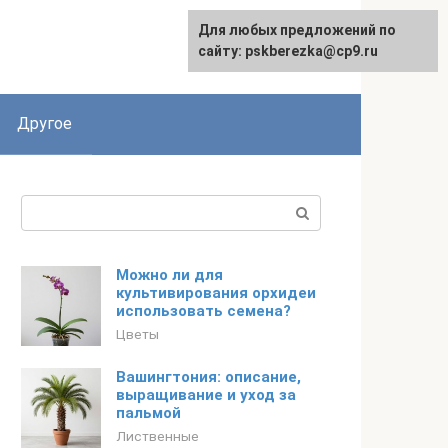
Для любых предложений по
English
сайту: pskberezka@cp9.ru
Другое
Поиск:
Можно ли для
культивирования орхидеи
использовать семена?
Цветы
Вашингтония: описание,
выращивание и уход за
пальмой
Лиственные