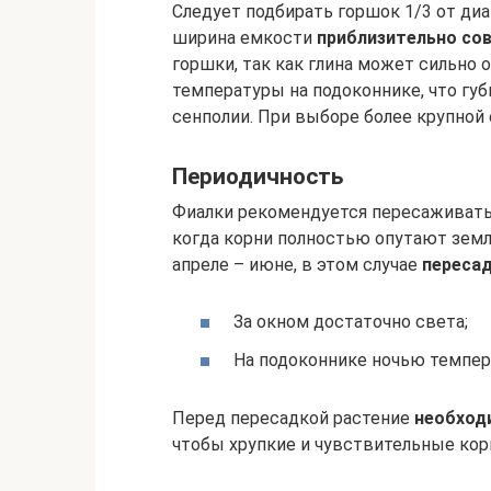
Следует подбирать горшок 1/3 от ди
ширина емкости
приблизительно со
горшки, так как глина может сильно 
температуры на подоконнике, что гу
сенполии. При выборе более крупной 
Периодичность
Фиалки рекомендуется пересаживать 
когда корни полностью опутают земл
апреле – июне, в этом случае
пересад
За окном достаточно света;
На подоконнике ночью темпера
Перед пересадкой растение
необход
чтобы хрупкие и чувствительные ко