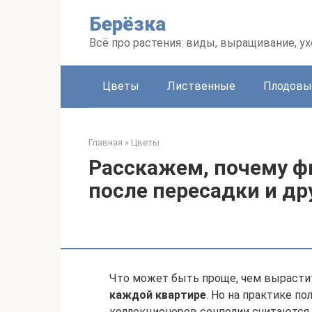
Перейти
Берёзка
к
контенту
Всё про растения: виды, выращивание, ух
Цветы
Лиственные
Плодовы
Главная
»
Цветы
Расскажем, почему ф
после пересадки и д
Что может быть проще, чем вырасти
каждой квартире
. Но на практике по
коллекционеров сенполии считаются