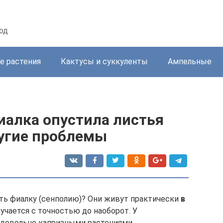
од
е растения
Кактусы и суккуленты
Ампельные
иалка опустила листья
ругие проблемы
ть фиалку (сенполию)? Они живут практически
в
лучается с точностью до наоборот. У
 довольно капризными растениями.