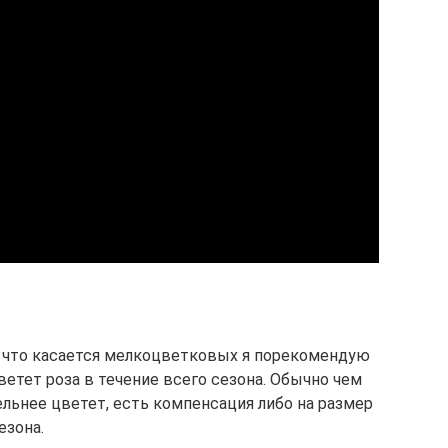
, что касается мелкоцветковых я порекомендую
ветет роза в течение всего сезона. Обычно чем
льнее цветет, есть компенсация либо на размер
езона.