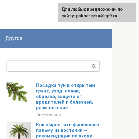
Для любых предложений по
English
сайту: pskberezka@cp9.ru
Другое
Поиск:
Посадка туи в открытый
грунт, уход: полив,
обрезка, защита от
вредителей и болезней,
размножение
Лиственные
Как вырастить финиковую
пальму из косточки —
рекомендации по уходу