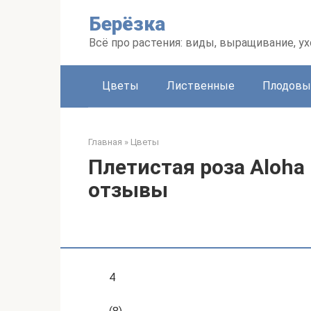
Перейти
Берёзка
к
контенту
Всё про растения: виды, выращивание, ух
Цветы
Лиственные
Плодовы
Главная
»
Цветы
Плетистая роза Aloha 
отзывы
4