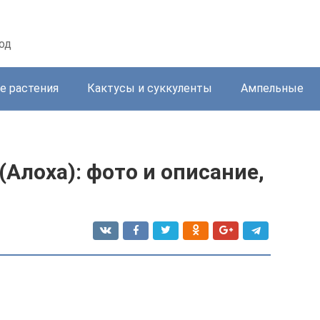
од
е растения
Кактусы и суккуленты
Ампельные
(Алоха): фото и описание,