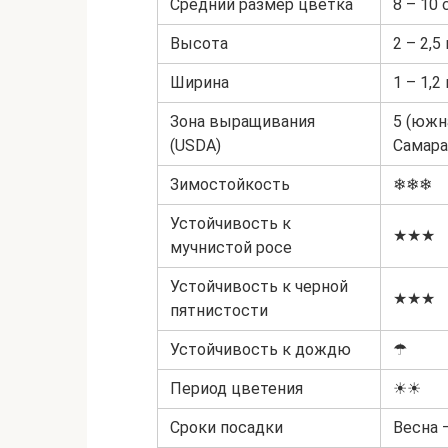
Средний размер цветка
8 – 10 
Высота
2 – 2,5
Ширина
1 – 1,2
Зона выращивания
5 (южн
(USDA)
Самара
Зимостойкость
❄❄❄
Устойчивость к
★★★
мучнистой росе
Устойчивость к черной
★★★
пятнистости
Устойчивость к дождю
☂
Период цветения
☀☀
Сроки посадки
Весна –