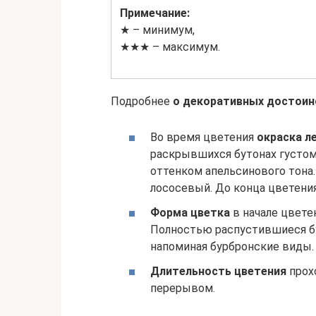
Примечание:
★ – минимум,
★★★ – максимум.
Подробнее
о декоративных достоин
Во время цветения
окраска л
раскрывшихся бутонах густо
оттенком апельсинового тона
лососевый. До конца цветени
Форма цветка
в начале цветен
Полностью распустившиеся бу
напоминая бурбронские виды.
Длительность цветения
прох
перерывом.