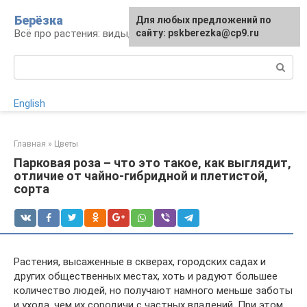
Перейти
Берёзка
Для любых предложений по
к
Всё про растения: виды, выращивание, уход
сайту: pskberezka@cp9.ru
контенту
Поиск:
English
Главная
»
Цветы
Парковая роза – что это такое, как выглядит,
отличие от чайно-гибридной и плетистой,
сорта
Растения, высаженные в скверах, городских садах и
других общественных местах, хоть и радуют большее
количество людей, но получают намного меньше заботы
и ухода, чем их сородичи с частных владений. При этом,