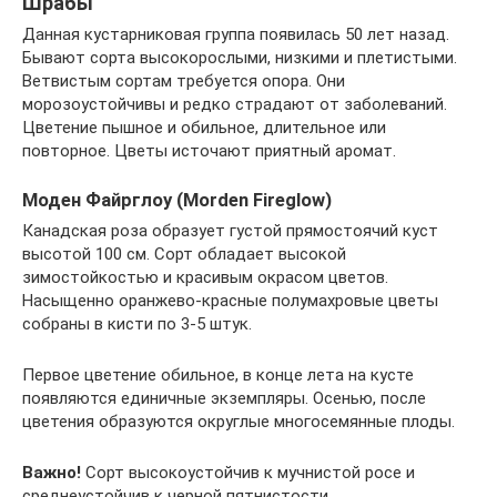
Шрабы
Данная кустарниковая группа появилась 50 лет назад.
Бывают сорта высокорослыми, низкими и плетистыми.
Ветвистым сортам требуется опора. Они
морозоустойчивы и редко страдают от заболеваний.
Цветение пышное и обильное, длительное или
повторное. Цветы источают приятный аромат.
Моден Файрглоу (Morden Fireglow)
Канадская роза образует густой прямостоячий куст
высотой 100 см. Сорт обладает высокой
зимостойкостью и красивым окрасом цветов.
Насыщенно оранжево-красные полумахровые цветы
собраны в кисти по 3-5 штук.
Первое цветение обильное, в конце лета на кусте
появляются единичные экземпляры. Осенью, после
цветения образуются округлые многосемянные плоды.
Важно!
Сорт высокоустойчив к мучнистой росе и
среднеустойчив к черной пятнистости.