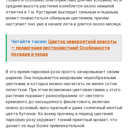
только в особенно благоприятных для них условиях, но и
средняя высота растения колеблется около немалой
отметки в 1 м. Кустарник выглядит сильным и пышным,
может похвастаться обильным цветением, причем
наступает оно уже в начале лета и длится около месяца.
Читайте также:
Цветок невероятной красоты
— пеларгония пестролистная! Особенности
посадки и ухода
В это время парковая роза просто зачаровывает своим
шармом. Она покрывается махровыми чешеобразными
цветками, в которых можно насчитать не менее сотни
лепестков. При этом возможная цветовая гамма у этого
растения поражает разнообразием: от светлого
кремового до насыщенного фиолетового, включая
нежно-розовый, ярко-красный и даже солнечный желтый
цвета бутонов. Ко всему прочему, в период цветения
парковую розу окружает тонкий приятный аромат, что
делает ее еще более привлекательной.