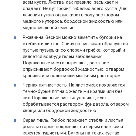
всем кусте. Листва, как правило, засыхает и
опадает. Недуг грозит гибелью всего куста. Для
лечения нужно опрыскивать розу раствором
медного купороса, бордоской жидкостью или
медно-мыльной смесью.
Ржавчина. Весной можно заметить бугорки на
стеблях и листве. Снизу на листиках образуются
пустые пузырьки со спорами грибка, который и
является возбудителем заболевания.
Пораженные места вырезают, растение
опрыскивают бордоской жидкостью, отваром
крапивы или полыни или мыльным раствором.
Черная пятнистость. На листочках появляются
темно-бурые пятна с желтыми краями или без
них. Пораженные листья удаляют, куст
обрабатывается раствором фундазола, отваром
хвоща или бордоской жидкостью.
Серая гниль. Грибок поражает стебли и листья
розы, которые покрываются серым налетом и
кажутся пушистыми. Бутоны на таких кустах