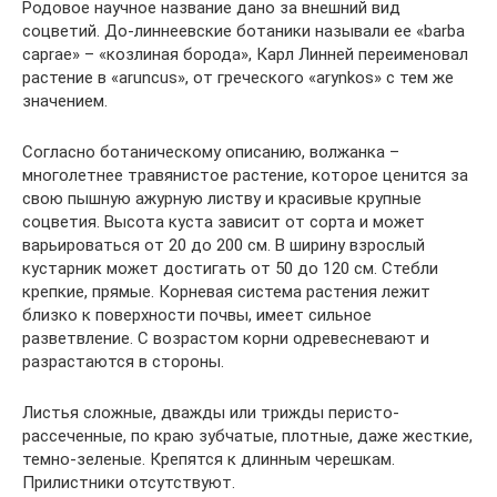
Родовое научное название дано за внешний вид
соцветий. До-линнеевские ботаники называли ее «barba
caprae» – «козлиная борода», Карл Линней переименовал
растение в «aruncus», от греческого «arynkos» с тем же
значением.
Согласно ботаническому описанию, волжанка –
многолетнее травянистое растение, которое ценится за
свою пышную ажурную листву и красивые крупные
соцветия. Высота куста зависит от сорта и может
варьироваться от 20 до 200 см. В ширину взрослый
кустарник может достигать от 50 до 120 см. Стебли
крепкие, прямые. Корневая система растения лежит
близко к поверхности почвы, имеет сильное
разветвление. С возрастом корни одревесневают и
разрастаются в стороны.
Листья сложные, дважды или трижды перисто-
рассеченные, по краю зубчатые, плотные, даже жесткие,
темно-зеленые. Крепятся к длинным черешкам.
Прилистники отсутствуют.