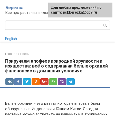
Перейти
Берёзка
Для любых предложений по
к
Всё про растения: виды, выращивание, уход
сайту: pskberezka@cp9.ru
контенту
Поиск:
English
Главная
»
Цветы
Приручаем апофеоз природной хрупкости и
изящества: всё о содержании белых орхидей
фаленопсис в домашних условиях
Белые орхидеи – это цветы, которые впервые были
обнаружены в Индонезии и Южном Китае. Сегодня
растение можно встретить на равнинах и в тропических