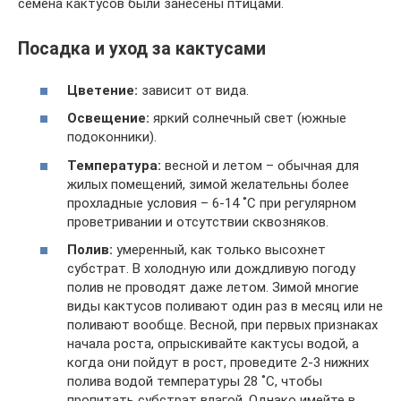
семена кактусов были занесены птицами.
Посадка и уход за кактусами
Цветение:
зависит от вида.
Освещение:
яркий солнечный свет (южные
подоконники).
Температура:
весной и летом – обычная для
жилых помещений, зимой желательны более
прохладные условия – 6-14 ˚C при регулярном
проветривании и отсутствии сквозняков.
Полив:
умеренный, как только высохнет
субстрат. В холодную или дождливую погоду
полив не проводят даже летом. Зимой многие
виды кактусов поливают один раз в месяц или не
поливают вообще. Весной, при первых признаках
начала роста, опрыскивайте кактусы водой, а
когда они пойдут в рост, проведите 2-3 нижних
полива водой температуры 28 ˚C, чтобы
пропитать субстрат влагой. Однако имейте в