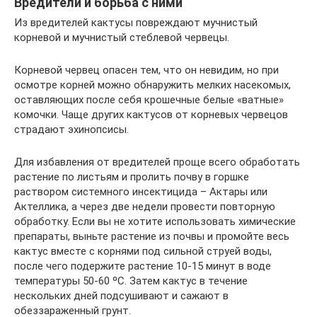
Вредители и борьба с ними
Из вредителей кактусы повреждают мучнистый
корневой и мучнистый стеблевой червецы.
Корневой червец опасен тем, что он невидим, но при
осмотре корней можно обнаружить мелких насекомых,
оставляющих после себя крошечные белые «ватные»
комочки. Чаще других кактусов от корневых червецов
страдают эхинопсисы.
Для избавления от вредителей проще всего обработать
растение по листьям и пролить почву в горшке
раствором системного инсектицида – Актары или
Актеллика, а через две недели провести повторную
обработку. Если вы не хотите использовать химические
препараты, выньте растение из почвы и промойте весь
кактус вместе с корнями под сильной струей воды,
после чего подержите растение 10-15 минут в воде
температуры 50-60 ºC. Затем кактус в течение
нескольких дней подсушивают и сажают в
обеззараженный грунт.