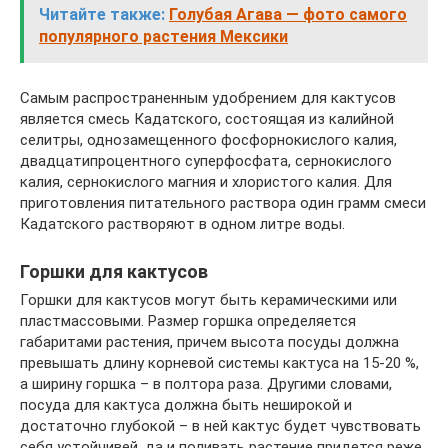
Читайте также:
Голубая Агава — фото самого
популярного растения Мексики
Самым распространенным удобрением для кактусов
является смесь Кадатского, состоящая из калийной
селитры, однозамещенного фосфорнокислого калия,
двадцатипроцентного суперфосфата, сернокислого
калия, сернокислого магния и хлористого калия. Для
приготовления питательного раствора один грамм смеси
Кадатского растворяют в одном литре воды.
Горшки для кактусов
Горшки для кактусов могут быть керамическими или
пластмассовыми. Размер горшка определяется
габаритами растения, причем высота посуды должна
превышать длину корневой системы кактуса на 15-20 %,
а ширину горшка – в полтора раза. Другими словами,
посуда для кактуса должна быть неширокой и
достаточно глубокой – в ней кактус будет чувствовать
себя устойчивей, да и поливать растение придется реже,