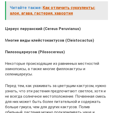
Читайте также:
Как отличить суккуленты:
алое, агава, гастерия, хавортия
Цереус перуанский (Cereus Peruvianus)
М
ногие виды клейстокактусов (Cleistocactus)
Пилозоцереусов (Pilosocereus)
Некоторые происходящие из равнинных местностей
эхинопсисы, а также многие филлокактусы и
селеницереусы.
Перед тем, как ухаживать за цветущим кактусом, нужно
узнать, что эти растения предпочитают светлое, хотя и
не всегда солнечное местоположение. Почвенная смесь
для них может быть более питательной и содержать
больше гумуса, чем для других кактусов. Полив
обильный, растения можно подкармливать чаше и