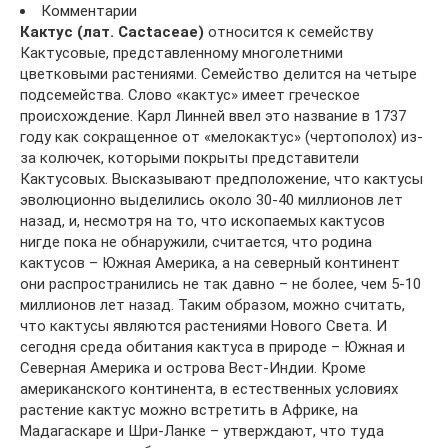
Комментарии
Кактус (лат. Cactaceae)
относится к семейству
Кактусовые, представленному многолетними
цветковыми растениями. Семейство делится на четыре
подсемейства. Слово «кактус» имеет греческое
происхождение. Карл Линней ввел это название в 1737
году как сокращенное от «мелокактус» (чертополох) из-
за колючек, которыми покрыты представители
Кактусовых. Высказывают предположение, что кактусы
эволюционно выделились около 30-40 миллионов лет
назад, и, несмотря на то, что ископаемых кактусов
нигде пока не обнаружили, считается, что родина
кактусов – Южная Америка, а на северный континент
они распространились не так давно – не более, чем 5-10
миллионов лет назад. Таким образом, можно считать,
что кактусы являются растениями Нового Света. И
сегодня среда обитания кактуса в природе – Южная и
Северная Америка и острова Вест-Индии. Кроме
американского континента, в естественных условиях
растение кактус можно встретить в Африке, на
Мадагаскаре и Шри-Ланке – утверждают, что туда