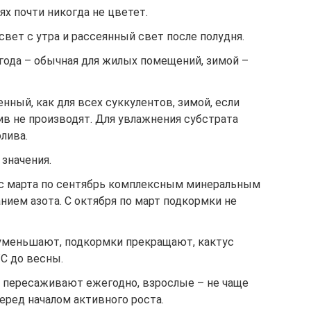
х почти никогда не цветет.
вет с утра и рассеянный свет после полудня.
года – обычная для жилых помещений, зимой –
нный, как для всех суккулентов, зимой, если
лив не производят. Для увлажнения субстрата
лива.
значения.
 с марта по сентябрь комплексным минеральным
ием азота. С октября по март подкормки не
уменьшают, подкормки прекращают, кактус
C до весны.
 пересаживают ежегодно, взрослые – не чаще
 перед началом активного роста.