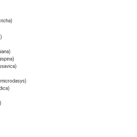
richa)
)
iana)
spina)
savica)
microdasys)
dica)
)