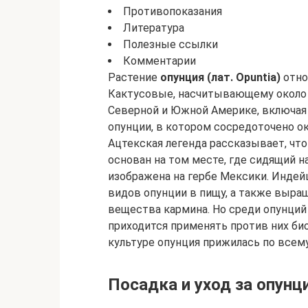
Противопоказания
Литература
Полезные ссылки
Комментарии
Растение
опунция (лат. Opuntia)
отно
Кактусовые, насчитывающему около 
Северной и Южной Америке, включая
опунции, в котором сосредоточено ок
Ацтекская легенда рассказывает, что
основан на том месте, где сидящий н
изображена на гербе Мексики. Индей
видов опунции в пищу, а также выра
вещества кармина. Но среди опунций
приходится применять против них би
культуре опунция прижилась по всему
Посадка и уход за опунц