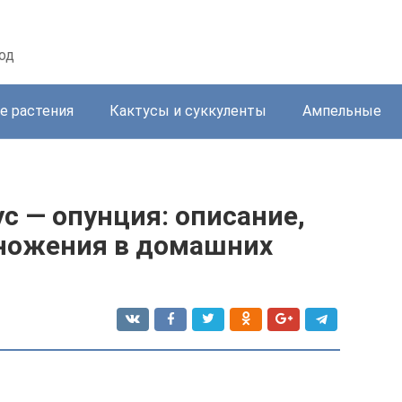
од
е растения
Кактусы и суккуленты
Ампельные
с — опунция: описание,
множения в домашних