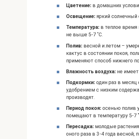
Цветение:
в домашних условия
Освещение:
яркий солнечный с
Температура:
в теплое время 
не выше 5-7 ˚C.
Полив:
весной и летом – умере
кактус в состоянии покоя, по
применяют способ нижнего по
Влажность воздуха:
не имеет 
Подкормки:
один раз в месяц
удобрением с низким содержан
производят.
Период покоя:
осенью полив 
помещают в температуру 5-7 ˚
Пересадка:
молодые растения
оного раза в 3-4 года весной,