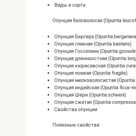
Виды и сорта
Опунция беловолосая (Opuntia leucot
Опунция Бергера (Opuntia bergeriana
Опунция главная (Opuntia basilaris)
Опунция Госселина (Opuntia gosselin
Опунция длинноостная (Opuntia longi
Опунция кюрасавская (Opuntia curas
Опунция ломкая (Opuntia fragilis)
Опунция мелковолосистая (Opuntia 
Опунция индийская (Opuntia ficus-in
Опунция Шери (Opuntia scheerii)
Опунция сжатая (Opuntia compressa
Свойства опунции
Полезные свойства