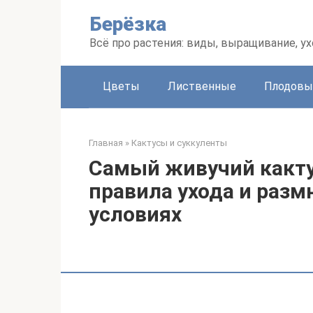
Перейти
Берёзка
к
контенту
Всё про растения: виды, выращивание, ух
Цветы
Лиственные
Плодовы
Главная
»
Кактусы и суккуленты
Самый живучий какту
правила ухода и раз
условиях