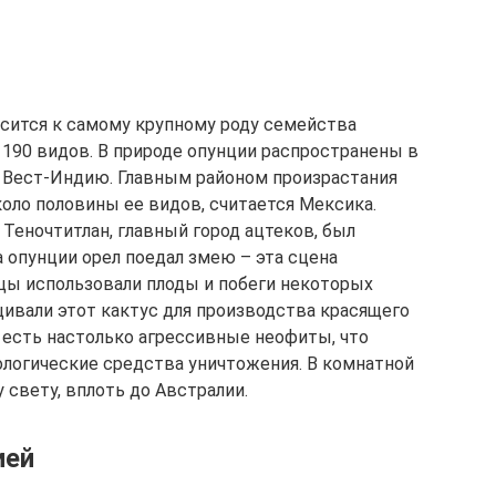
сится к самому крупному роду семейства
190 видов. В природе опунции распространены в
 Вест-Индию. Главным районом произрастания
оло половины ее видов, считается Мексика.
 Теночтитлан, главный город ацтеков, был
а опунции орел поедал змею – эта сцена
цы использовали плоды и побеги некоторых
щивали этот кактус для производства красящего
 есть настолько агрессивные неофиты, что
ологические средства уничтожения. В комнатной
 свету, вплоть до Австралии.
ией