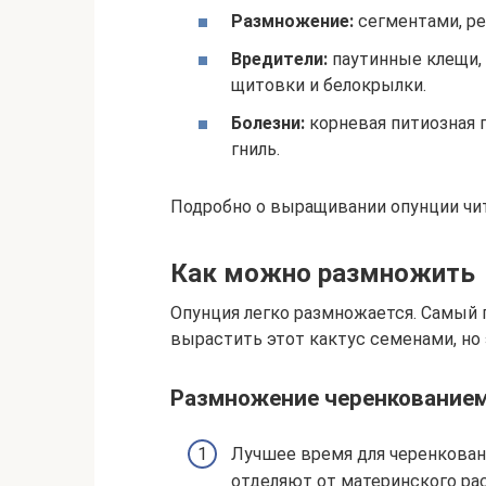
Размножение:
сегментами, ре
Вредители:
паутинные клещи,
щитовки и белокрылки.
Болезни:
корневая питиозная г
гниль.
Подробно о выращивании опунции чи
Как можно размножить
Опунция легко размножается. Самый 
вырастить этот кактус семенами, но 
Размножение черенкование
Лучшее время для черенковани
отделяют от материнского рас