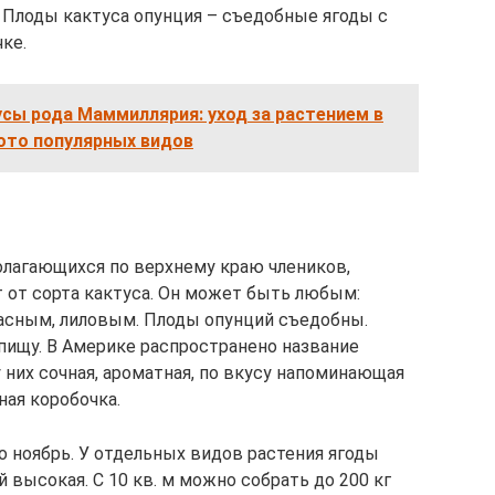
. Плоды кактуса опунция – съедобные ягоды с
ке.
сы рода Маммиллярия: уход за растением в
фото популярных видов
полагающихся по верхнему краю члеников,
 от сорта кактуса. Он может быть любым:
асным, лиловым. Плоды опунций съедобны.
 пищу. В Америке распространено название
 них сочная, ароматная, по вкусу напоминающая
ная коробочка.
о ноябрь. У отдельных видов растения ягоды
й высокая. С 10 кв. м можно собрать до 200 кг