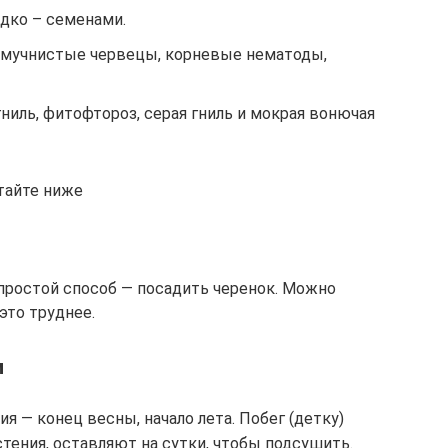
дко – семенами.
 мучнистые червецы, корневые нематоды,
ниль, фитофтороз, серая гниль и мокрая вонючая
тайте ниже
простой способ — посадить черенок. Можно
это труднее.
м
я — конец весны, начало лета. Побег (детку)
тения, оставляют на сутки, чтобы подсушить.