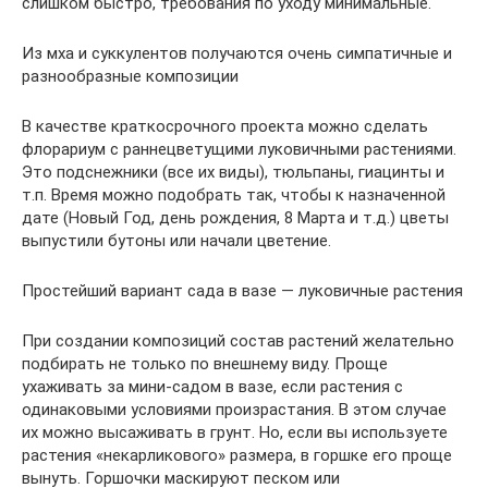
слишком быстро, требования по уходу минимальные.
Из мха и суккулентов получаются очень симпатичные и
разнообразные композиции
В качестве краткосрочного проекта можно сделать
флорариум с раннецветущими луковичными растениями.
Это подснежники (все их виды), тюльпаны, гиацинты и
т.п. Время можно подобрать так, чтобы к назначенной
дате (Новый Год, день рождения, 8 Марта и т.д.) цветы
выпустили бутоны или начали цветение.
Простейший вариант сада в вазе — луковичные растения
При создании композиций состав растений желательно
подбирать не только по внешнему виду. Проще
ухаживать за мини-садом в вазе, если растения с
одинаковыми условиями произрастания. В этом случае
их можно высаживать в грунт. Но, если вы используете
растения «некарликового» размера, в горшке его проще
вынуть. Горшочки маскируют песком или