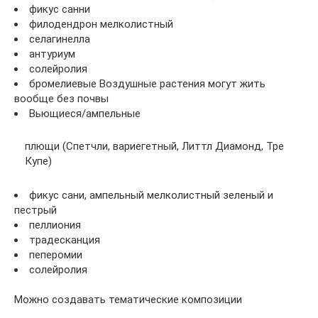
фикус санни
филодендрон мелколистный
селагинелла
антуриум
солейролия
бромелиевые Воздушные растения могут жить
вообще без почвы
Вьющиеся/ампельные
плющи (Спетчли, вариегетный, Литтл Диамонд, Тре
Купе)
фикус сани, ампельный мелколистный зеленый и
пестрый
пеллиония
традесканция
пеперомии
солейролия
Можно создавать тематические композиции