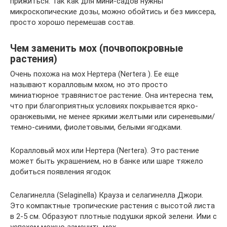
прижиться. Так как для мини-садов нужны
микроскопические дозы, можно обойтись и без миксера,
просто хорошо перемешав состав.
Чем заменить мох (почвопокровные
растения)
Очень похожа на мох Нертера (Nertera ). Ее еще
называют коралловым мхом, но это просто
миниатюрное травянистое растение. Она интересна тем,
что при благоприятных условиях покрывается ярко-
оранжевыми, не менее яркими желтыми или сиреневыми/
темно-синими, фиолетовыми, белыми ягодками.
Коралловый мох или Нертера (Nertera). Это растение
может быть украшением, но в банке или шаре тяжело
добиться появления ягодок
Селагинелла (Selaginella) Крауза и селагинелла Джори.
Это компактные тропические растения с высотой листа
в 2-5 см. Образуют плотные подушки яркой зелени. Ими с