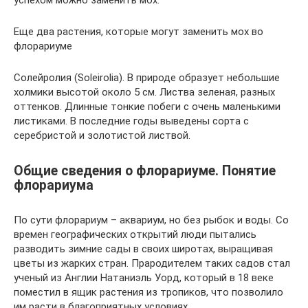
успехом можно заменить мох.
Еще два растения, которые могут заменить мох во
флорариуме
Солейролия (Soleirolia). В природе образует небольшие
холмики высотой около 5 см. Листва зеленая, разных
оттенков. Длинные тонкие побеги с очень маленькими
листиками. В последние годы выведены сорта с
серебристой и золотистой листвой.
Общие сведения о флорариуме. Понятие
флорариума
По сути флорариум – аквариум, но без рыбок и воды. Со
времен географических открытий люди пытались
разводить зимние сады в своих широтах, выращивая
цветы из жарких стран. Прародителем таких садов стал
ученый из Англии Натаниэль Уорд, который в 18 веке
поместил в ящик растения из тропиков, что позволило
им расти в благоприятных условиях.