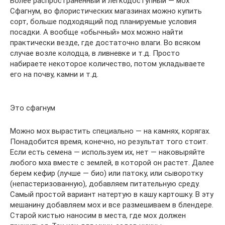
Более распространенный и легкодоступный — мох
Сфагнум, во флористических магазинах можно купить
сорт, больше подходящий под планируемые условия
посадки. А вообще «обычный» мох можно найти
практически везде, где достаточно влаги. Во всяком
случае возле колодца, в ливневке и т.д. Просто
набираете некоторое количество, потом укладываете
его на почву, камни и т.д.
Это сфагнум
Можно мох вырастить специально — на камнях, корягах.
Понадобится время, конечно, но результат того стоит.
Если есть семена — используем их, нет — наковыряйте
любого мха вместе с землей, в которой он растет. Далее
берем кефир (лучше — био) или патоку, или сыворотку
(непастеризованную), добавляем питательную среду.
Самый простой вариант натертую в кашу картошку. В эту
мешанину добавляем мох и все размешиваем в блендере.
Старой кистью наносим в места, где мох должен