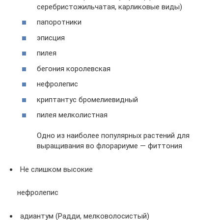
серебристожильчатая, карликовые виды)
папоротники
эписция
пилея
бегония королевская
нефролепис
криптантус бромелиевидный
пилея мелколистная
Одно из наиболее популярных растений для
выращивания во флорариуме — фиттония
Не слишком высокие
нефролепис
адиантум (Радди, мелковолосистый)