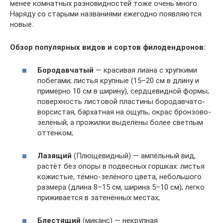
менее комнатных разновидностей тоже очень много.
Наряду со старыми названиями ежегодно появляются
новые.
Обзор популярных видов и сортов филодендронов:
Бородавчатый
— красивая лиана с хрупкими
побегами; листья крупные (15–20 см в длину и
примерно 10 см в ширину), сердцевидной формы;
поверхность листовой пластины бородавчато-
ворсистая, бархатная на ощупь; окрас бронзово-
зелёный, а прожилки выделены более светлым
оттенком;
Лазящий
(Плющевидный) — ампельный вид,
растёт без опоры в подвесных горшках: листья
кожистые, тёмно-зелёного цвета, небольшого
размера (длина 8–15 см, ширина 5–10 см); легко
приживается в затенённых местах;
Блестящий
(миканс) — некрупная