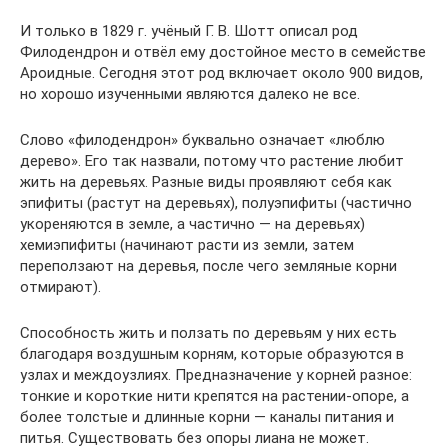
И только в 1829 г. учёный Г. В. Шотт описал род
Филодендрон и отвёл ему достойное место в семействе
Ароидные. Сегодня этот род включает около 900 видов,
но хорошо изученными являются далеко не все.
Слово «филодендрон» буквально означает «люблю
дерево». Его так назвали, потому что растение любит
жить на деревьях. Разные виды проявляют себя как
эпифиты (растут на деревьях), полуэпифиты (частично
укореняются в земле, а частично — на деревьях)
хемиэпифиты (начинают расти из земли, затем
переползают на деревья, после чего земляные корни
отмирают).
Способность жить и ползать по деревьям у них есть
благодаря воздушным корням, которые образуются в
узлах и междоузлиях. Предназначение у корней разное:
тонкие и короткие нити крепятся на растении-опоре, а
более толстые и длинные корни — каналы питания и
питья. Существовать без опоры лиана не может.