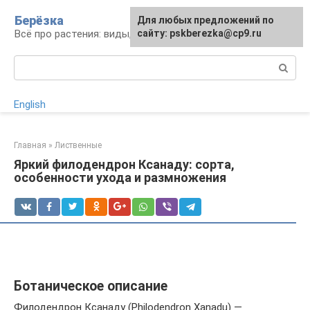
Перейти
Берёзка
Для любых предложений по
к
Всё про растения: виды, выращивание, уход
сайту: pskberezka@cp9.ru
контенту
Поиск:
English
Главная
»
Лиственные
Яркий филодендрон Ксанаду: сорта,
особенности ухода и размножения
Ботаническое описание
Филодендрон Ксанаду (Philodendron Xanadu) —