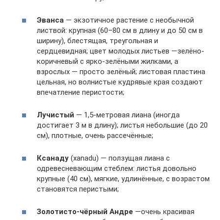
Эванса
— экзотичное растение с необычной
листвой: крупная (60–80 см в длину и до 50 см в
ширину), блестящая, треугольная и
сердцевидная; цвет молодых листьев —зелёно-
коричневый с ярко-зелёными жилками, а
взрослых — просто зелёный; листовая пластина
цельная, но волнистые кудрявые края создают
впечатление перистости;
Лучистый
— 1,5-метровая лиана (иногда
достигает 3 м в длину); листья небольшие (до 20
см), плотные, очень рассечённые;
Ксанаду
(xanadu) — ползущая лиана с
одревесневающим стеблем: листья довольно
крупные (40 см), мягкие, удлинённые, с возрастом
становятся перистыми;
Золотисто-чёрный Андре
—очень красивая