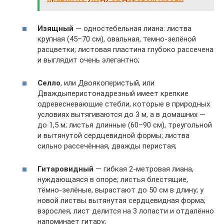
Изящный
— одностебельная лиана: листва
крупная (45–70 см), овальная, темно-зелёной
расцветки; листовая пластина глубоко рассечена
и выглядит очень элегантно;
Селло
, или Двоякоперистый, или
Дваждыперистонадрезный имеет крепкие
одревесневающие стебли, которые в природных
условиях вытягиваются до 3 м, а в домашних —
до 1,5 м; листья длинные (60–90 см), треугольной
и вытянутой сердцевидной формы; листва
сильно рассечённая, дважды перистая;
Гитаровидный
— гибкая 2-метровая лиана,
нуждающаяся в опоре; листья блестящие,
тёмно-зелёные, вырастают до 50 см в длину; у
новой листвы вытянутая сердцевидная форма;
взрослея, лист делится на 3 лопасти и отдалённо
напоминает гитару;