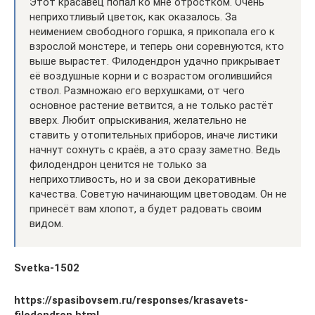
Этот красавец попал ко мне отростком. Очень
неприхотливый цветок, как оказалось. За
неимением свободного горшка, я прикопала его к
взрослой монстере, и теперь они соревнуются, кто
выше вырастет. Филодендрон удачно прикрывает
её воздушные корни и с возрастом оголившийся
ствол. Размножаю его верхушками, от чего
основное растение ветвится, а не только растёт
вверх. Любит опрыскивания, желательно не
ставить у отопительных приборов, иначе листики
начнут сохнуть с краёв, а это сразу заметно. Ведь
филодендрон ценится не только за
неприхотливость, но и за свои декоративные
качества. Советую начинающим цветоводам. Он не
принесёт вам хлопот, а будет радовать своим
видом.
Svetka-1502
https://spasibovsem.ru/responses/krasavets-