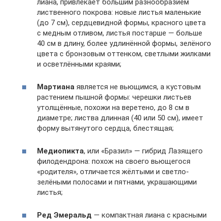
лиана, привлекает большим разнообразием
лиственного покрова: новые листья маленькие
(до 7 см), сердцевидной формы, красного цвета
с медным отливом, листья постарше — больше
40 см в длину, более удлинённой формы, зелёного
цвета с бронзовым оттенком, светлыми жилками
и осветлёнными краями;
Мартиана
является не вьющимся, а кустовым
растением пышной формы: черешки листьев
утолщённые, похожи на веретено, до 8 см в
диаметре; листва длинная (40 или 50 см), имеет
форму вытянутого сердца, блестящая;
Медиопикта
, или «Бразил» — гибрид Лазящего
филодендрона: похож на своего вьющегося
«родителя», отличается жёлтыми и светло-
зелёными полосами и пятнами, украшающими
листья;
Ред Эмеральд
— компактная лиана с красными