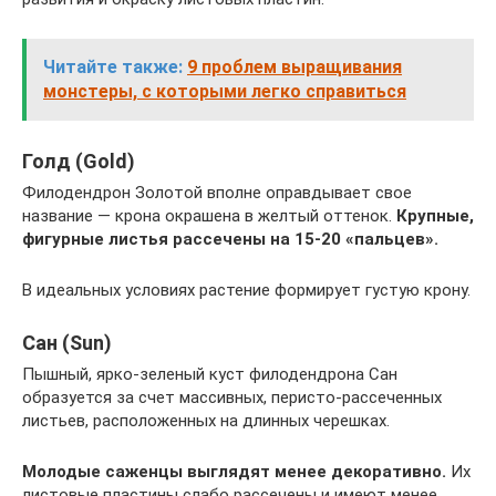
Читайте также:
9 проблем выращивания
монстеры, с которыми легко справиться
Голд (Gold)
Филодендрон Золотой вполне оправдывает свое
название — крона окрашена в желтый оттенок.
Крупные,
фигурные листья рассечены на 15-20 «пальцев».
В идеальных условиях растение формирует густую крону.
Сан (Sun)
Пышный, ярко-зеленый куст филодендрона Сан
образуется за счет массивных, перисто-рассеченных
листьев, расположенных на длинных черешках.
Молодые саженцы выглядят менее декоративно.
Их
листовые пластины слабо рассечены и имеют менее