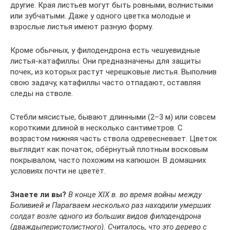
другие. Края листьев могут быть ровными, волнистыми
или зубчатыми. Даже у одного цветка молодые и
взрослые листья имеют разную форму.
Кроме обычных, у филодендрона есть чешуевидные
листья-катафиллы. Они предназначены для защиты
почек, из которых растут черешковые листья. Выполнив
свою задачу, катафиллы часто отпадают, оставляя
следы на стволе.
Стебли мясистые, бывают длинными (2–3 м) или совсем
короткими длиной в несколько сантиметров. С
возрастом нижняя часть ствола одревесневает. Цветок
выглядит как початок, обёрнутый плотным восковым
покрывалом, часто похожим на капюшон. В домашних
условиях почти не цветёт.
Знаете ли вы?
В конце XIX в. во время войны между
Боливией и Парагваем несколько раз находили умерших
солдат возле одного из больших видов филодендрона
(дваждыперистолистного). Считалось, что это дерево с