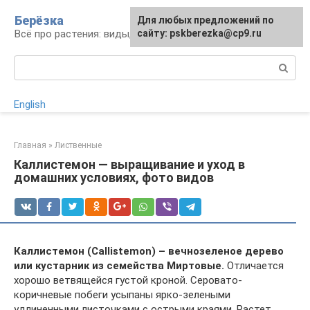
Перейти
Берёзка
Для любых предложений по
к
Всё про растения: виды, выращивание, уход
сайту: pskberezka@cp9.ru
контенту
Поиск:
English
Главная
»
Лиственные
Каллистемон — выращивание и уход в
домашних условиях, фото видов
Каллистемон (Callistemon) – вечнозеленое дерево
или кустарник из семейства Миртовые.
Отличается
хорошо ветвящейся густой кроной. Серовато-
коричневые побеги усыпаны ярко-зелеными
удлиненными листочками с острыми краями. Растет