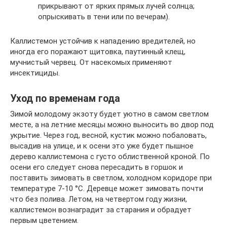
прикрывают от ярких прямых лучей солнца;
опрыскивать в тени или по вечерам).
Каллистемон устойчив к нападению вредителей, но
иногда его поражают щитовка, паутинный клещ,
мучнистый червец. От насекомых применяют
инсектициды.
Уход по временам года
Зимой молодому экзоту будет уютно в самом светлом
месте, а на летние месяцы можно выносить во двор под
укрытие. Через год, весной, кустик можно побаловать,
высадив на улице, и к осени это уже будет пышное
дерево каллистемона с густо облиственной кроной. По
осени его следует снова пересадить в горшок и
поставить зимовать в светлом, холодном коридоре при
температуре 7-10 °С. Деревце может зимовать почти
что без полива. Летом, на четвертом году жизни,
каллистемон вознаградит за старания и обрадует
первым цветением.