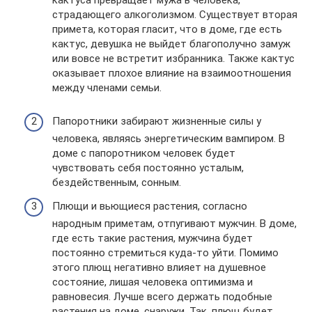
кактуса превращает мужа в человека,
страдающего алкоголизмом. Существует вторая
примета, которая гласит, что в доме, где есть
кактус, девушка не выйдет благополучно замуж
или вовсе не встретит избранника. Также кактус
оказывает плохое влияние на взаимоотношения
между членами семьи.
Папоротники забирают жизненные силы у
человека, являясь энергетическим вампиром. В
доме с папоротником человек будет
чувствовать себя постоянно усталым,
бездейственным, сонным.
Плющи и вьющиеся растения, согласно
народным приметам, отпугивают мужчин. В доме,
где есть такие растения, мужчина будет
постоянно стремиться куда-то уйти. Помимо
этого плющ негативно влияет на душевное
состояние, лишая человека оптимизма и
равновесия. Лучше всего держать подобные
растения на доме, снаружи. Так, плющ будет