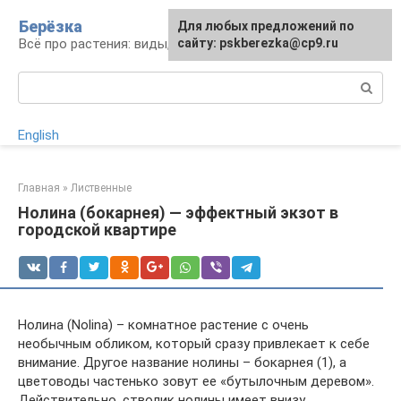
Перейти
Берёзка
Для любых предложений по
к
Всё про растения: виды, выращивание, уход
сайту: pskberezka@cp9.ru
контенту
Поиск:
English
Главная
»
Лиственные
Нолина (бокарнея) — эффектный экзот в
городской квартире
Нолина (Nolina) – комнатное растение с очень
необычным обликом, который сразу привлекает к себе
внимание. Другое название нолины – бокарнея (1), а
цветоводы частенько зовут ее «бутылочным деревом».
Действительно, стволик нолины имеет внизу