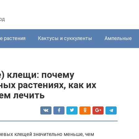
од
е растения
Кактусы и суккуленты
Ампельные
) клещи: почему
ых растениях, как их
ем лечить
рневых клещей значительно меньше, чем