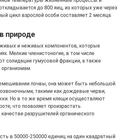
енной температуры жизненные процессы и
откладывается до 800 яиц, из которых уже через
ый цикл взрослой особи составляет 2 месяца.
в природе
 живых и неживых компонентов, которые
ях. Мелкие членистоногие, в том числе
ют солидации гумусовой фракции, а также
 организмам.
ремешивании почвы, она может быть небольшой
позвоночными, такими как дождевые черви,
жки. Но в то же время клещи осуществляют
оте, что позволяет произрастать
в качестве разрушителей органического
сть в 50000-250000 единиц на один квадратный