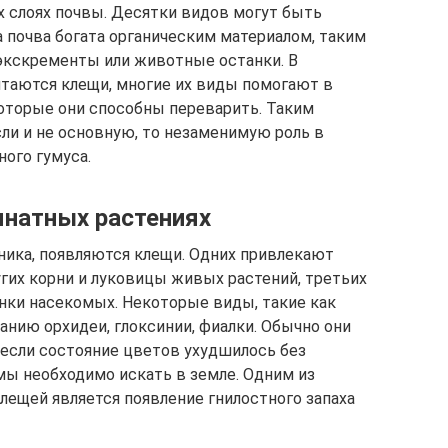
х слоях почвы. Десятки видов могут быть
а почва богата органическим материалом, таким
экскременты или животные останки. В
итаются клещи, многие их виды помогают в
оторые они способны переварить. Таким
ли и не основную, то незаменимую роль в
ого гумуса.
натных растениях
ганика, появляются клещи. Одних привлекают
угих корни и луковицы живых растений, третьих
инки насекомых. Некоторые виды, такие как
анию орхидеи, глоксинии, фиалки. Обычно они
 если состояние цветов ухудшилось без
мы необходимо искать в земле. Одним из
лещей является появление гнилостного запаха