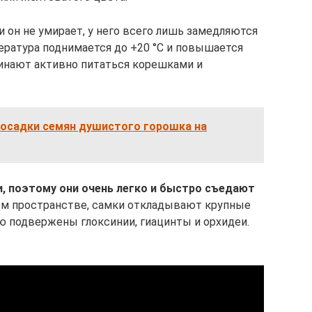
и он не умирает, у него всего лишь замедляются
ература поднимается до +20 °C и повышается
инают активно питаться корешками и
посадки семян душистого горошка на
, поэтому они очень легко и быстро съедают
ом пространстве, самки откладывают крупные
ию подвержены глоксинии, гиацинты и орхидеи.