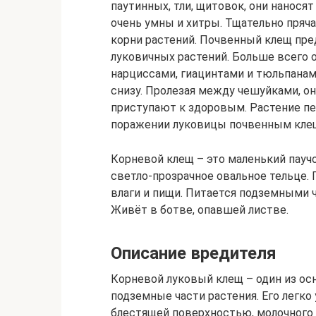
паутинных, тли, щитовок, они нанося
очень умны и хитры. Тщательно пряча
корни растений. Почвенный клещ пре
луковичных растений. Больше всего 
нарциссами, гиацинтами и тюльпанам
снизу. Пролезая между чешуйками, о
приступают к здоровым. Растение пе
поражении луковицы почвенным клещ
Корневой клещ – это маленький паучок
светло-прозрачное овальное тельце.
влаги и пищи. Питается подземными 
Живёт в ботве, опавшей листве.
Описание вредителя
Корневой луковый клещ – один из о
подземные части растения. Его легко
блестящей поверхностью, молочного 