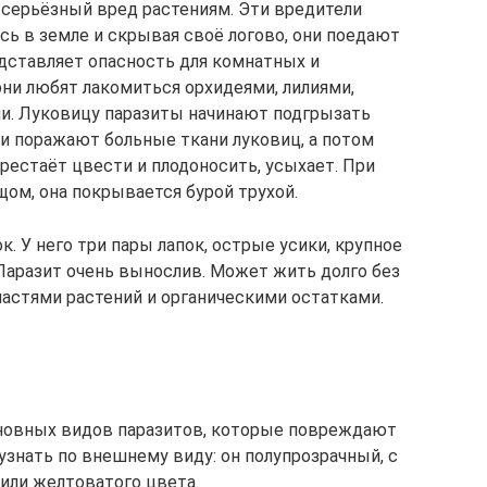
т серьёзный вред растениям. Эти вредители
сь в земле и скрывая своё логово, они поедают
дставляет опасность для комнатных и
они любят лакомиться орхидеями, лилиями,
и. Луковицу паразиты начинают подгрызать
ни поражают больные ткани луковиц, а потом
рестаёт цвести и плодоносить, усыхает. При
ом, она покрывается бурой трухой.
. У него три пары лапок, острые усики, крупное
 Паразит очень вынослив. Может жить долго без
частями растений и органическими остатками.
сновных видов паразитов, которые повреждают
 узнать по внешнему виду: он полупрозрачный, с
или желтоватого цвета.