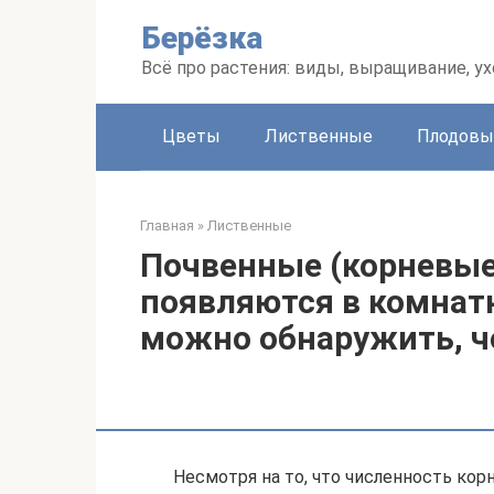
Перейти
Берёзка
к
контенту
Всё про растения: виды, выращивание, ух
Цветы
Лиственные
Плодовы
Главная
»
Лиственные
Почвенные (корневые
появляются в комнатн
можно обнаружить, ч
Несмотря на то, что численность ко