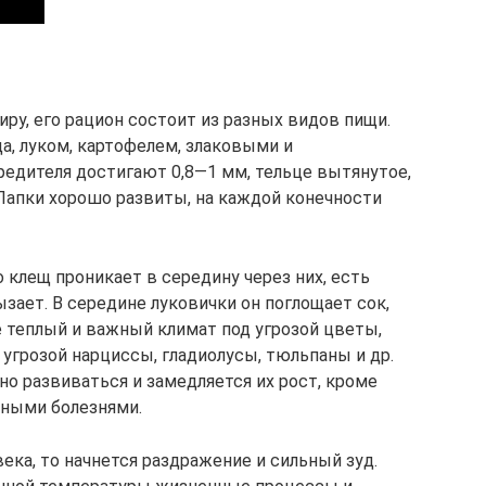
ру, его рацион состоит из разных видов пищи.
а, луком, картофелем, злаковыми и
едителя достигают 0,8—1 мм, тельце вытянутое,
Лапки хорошо развиты, на каждой конечности
 клещ проникает в середину через них, есть
ызает. В середине луковички он поглощает сок,
е теплый и важный климат под угрозой цветы,
угрозой нарциссы, гладиолусы, тюльпаны и др.
о развиваться и замедляется их рост, кроме
зными болезнями.
века, то начнется раздражение и сильный зуд.