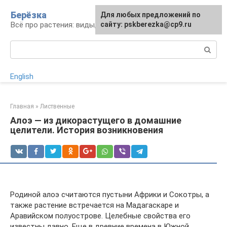
Перейти
Берёзка
Для любых предложений по
к
Всё про растения: виды, выращивание, уход
сайту: pskberezka@cp9.ru
контенту
Поиск:
English
Главная
»
Лиственные
Алоэ — из дикорастущего в домашние
целители. История возникновения
Родиной алоэ считаются пустыни Африки и Сокотры, а
также растение встречается на Мадагаскаре и
Аравийском полуострове. Целебные свойства его
известны давно. Еще в древние времена в Южной