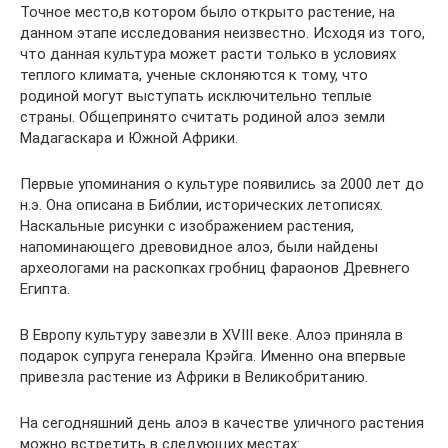
Точное место,в котором было открыто растение, на
данном этапе исследования неизвестно. Исходя из того,
что данная культура может расти только в условиях
теплого климата, ученые склоняются к тому, что
родиной могут выступать исключительно теплые
страны. Общепринято считать родиной алоэ земли
Мадагаскара и Южной Африки.
Первые упоминания о культуре появились за 2000 лет до
н.э. Она описана в Библии, исторических летописях.
Наскальные рисунки с изображением растения,
напоминающего древовидное алоэ, были найдены
археологами на раскопках гробниц фараонов Древнего
Египта.
В Европу культуру завезли в XVIII веке. Алоэ приняла в
подарок супруга генерала Крэйга. Именно она впервые
привезла растение из Африки в Великобританию.
На сегодняшний день алоэ в качестве уличного растения
можно встретить в следующих местах: