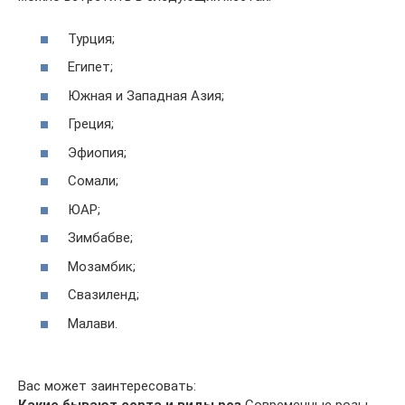
Турция;
Египет;
Южная и Западная Азия;
Греция;
Эфиопия;
Сомали;
ЮАР;
Зимбабве;
Мозамбик;
Свазиленд;
Малави.
Вас может заинтересовать:
Какие бывают сорта и виды роз
Современные розы