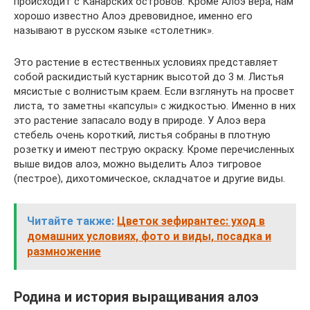
происходит с Канарских островов. Кроме Алоэ вера, нам
хорошо известно Алоэ древовидное, именно его
называют в русском языке «столетник».
Это растение в естественных условиях представляет
собой раскидистый кустарник высотой до 3 м. Листья
мясистые с волнистым краем. Если взглянуть на просвет
листа, то заметны «капсулы» с жидкостью. Именно в них
это растение запасало воду в природе. У Алоэ вера
стебель очень короткий, листья собраны в плотную
розетку и имеют пеструю окраску. Кроме перечисленных
выше видов алоэ, можно выделить Алоэ тигровое
(пестрое), дихотомическое, складчатое и другие виды.
Читайте также:
Цветок зефирантес: уход в
домашних условиях, фото и виды, посадка и
размножение
Родина и история выращивания алоэ