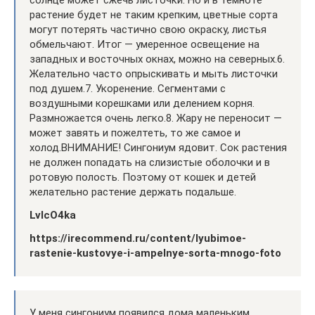
растение будет не таким крепким, цветные сорта
могут потерять частично свою окраску, листья
обмельчают. Итог — умеренное освещение на
западных и восточных окнах, можно на северных.6.
Желательно часто опрыскивать и мыть листочки
под душем.7. Укоренение. Сегментами с
воздушными корешками или делением корня.
Размножается очень легко.8. Жару не переносит —
может завять и пожелтеть, то же самое и
холод.ВНИМАНИЕ! Сингониум ядовит. Сок растения
не должен попадать на слизистые оболочки и в
ротовую полость. Поэтому от кошек и детей
желательно растение держать подальше.
LvIcO4ka
https://irecommend.ru/content/lyubimoe-
rastenie-kustovye-i-ampelnye-sorta-mnogo-foto
У меня сингониум появился дома маленьким