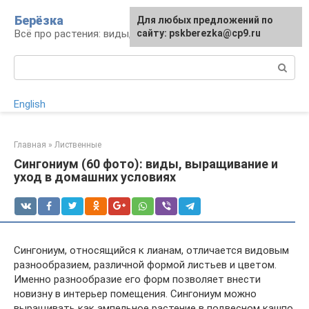
Перейти
Берёзка
Для любых предложений по
к
Всё про растения: виды, выращивание, уход
сайту: pskberezka@cp9.ru
контенту
Поиск:
English
Главная
»
Лиственные
Сингониум (60 фото): виды, выращивание и
уход в домашних условиях
Сингониум, относящийся к лианам, отличается видовым
разнообразием, различной формой листьев и цветом.
Именно разнообразие его форм позволяет внести
новизну в интерьер помещения. Сингониум можно
выращивать как ампельное растение в подвесном кашпо