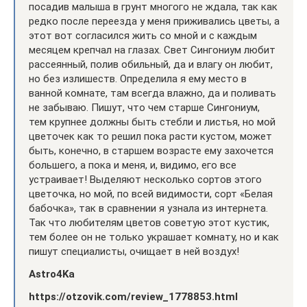
посадив малыша в грунт многого не ждала, так как
редко после переезда у меня приживались цветы, а
этот вот согласился жить со мной и с каждым
месяцем крепчал на глазах. Свет Сингониум любит
рассеянный, полив обильный, да и влагу он любит,
но без излишеств. Определила я ему место в
ванной комнате, там всегда влажно, да и поливать
не забываю. Пишут, что чем старше Сингониум,
тем крупнее должны быть стебли и листья, но мой
цветочек как то решил пока расти кустом, может
быть, конечно, в старшем возрасте ему захочется
большего, а пока и меня, и, видимо, его все
устраивает! Выделяют несколько сортов этого
цветочка, но мой, по всей видимости, сорт «Белая
бабочка», так в сравнении я узнала из интернета.
Так что любителям цветов советую этот кустик,
тем более он не только украшает комнату, но и как
пишут специалисты, очищает в ней воздух!
Astro4Ka
https://otzovik.com/review_1778853.html