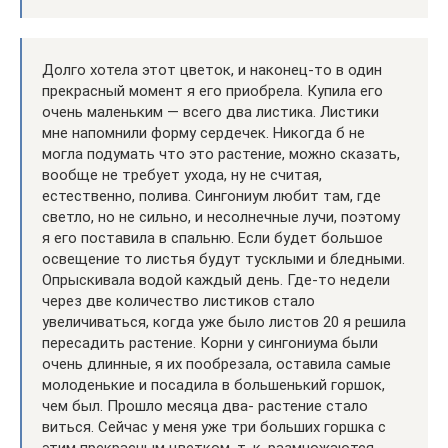
Долго хотела этот цветок, и наконец-то в один
прекрасный момент я его приобрела. Купила его
очень маленьким — всего два листика. Листики
мне напомнили форму сердечек. Никогда б не
могла подумать что это растение, можно сказать,
вообще не требует ухода, ну не считая,
естественно, полива. Сингониум любит там, где
светло, но не сильно, и несолнечные лучи, поэтому
я его поставила в спальню. Если будет большое
освещение то листья будут тусклыми и бледными.
Опрыскивала водой каждый день. Где-то недели
через две количество листиков стало
увеличиваться, когда уже было листов 20 я решила
пересадить растение. Корни у сингониума были
очень длинные, я их пообрезала, оставила самые
молоденькие и посадила в большенький горшок,
чем был. Прошло месяца два- растение стало
виться. Сейчас у меня уже три больших горшка с
этим прекрасным цветком, т. к. размножаются