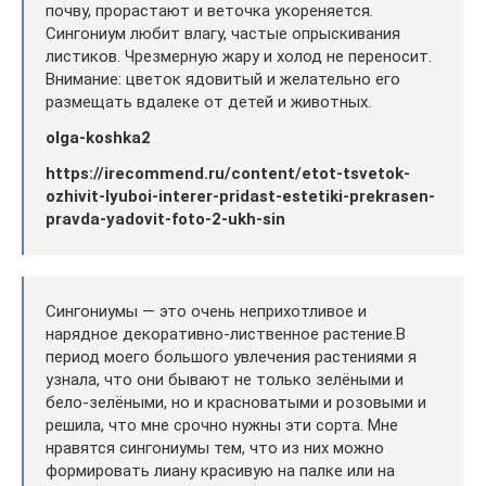
почву, прорастают и веточка укореняется.
Сингониум любит влагу, частые опрыскивания
листиков. Чрезмерную жару и холод не переносит.
Внимание: цветок ядовитый и желательно его
размещать вдалеке от детей и животных.
olga-koshka2
https://irecommend.ru/content/etot-tsvetok-
ozhivit-lyuboi-interer-pridast-estetiki-prekrasen-
pravda-yadovit-foto-2-ukh-sin
Сингониумы — это очень неприхотливое и
нарядное декоративно-лиственное растение.В
период моего большого увлечения растениями я
узнала, что они бывают не только зелёными и
бело-зелёными, но и красноватыми и розовыми и
решила, что мне срочно нужны эти сорта. Мне
нравятся сингониумы тем, что из них можно
формировать лиану красивую на палке или на