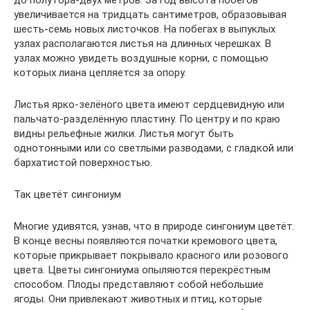
до полутора-двух метров. За год высота побегов
увеличивается на тридцать сантиметров, образовывая
шесть-семь новых листочков. На побегах в выпуклых
узлах располагаются листья на длинных черешках. В
узлах можно увидеть воздушные корни, с помощью
которых лиана цепляется за опору.
Листья ярко-зелёного цвета имеют сердцевидную или
пальчато-разделённую пластину. По центру и по краю
видны рельефные жилки. Листья могут быть
однотонными или со светлыми разводами, с гладкой или
бархатистой поверхностью.
Так цветёт сингониум
Многие удивятся, узнав, что в природе сингониум цветёт.
В конце весны появляются початки кремового цвета,
которые прикрывает покрывало красного или розового
цвета. Цветы сингониума опыляются перекрёстным
способом. Плоды представляют собой небольшие
ягоды. Они привлекают животных и птиц, которые