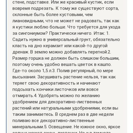
стене, подставке. Или же красивый кустик, если
вовремя подрезать. К тому же существуют сорта,
склонные быть более кустовыми, чем
лиановидными, что не может не радовать, так как
я кустики люблю больше. Что требуется для ухода
за сингониумом? Практически ничего. Итак: 1.
Садить нужно в универсальный грунт, обязательно
класть на дно керамзит или какой-то другой
дренаж. В землю можно добавлять перегной.2.
Размер горшка не должен быть слишком большим,
поэтому очень удобно вешать цветок в кашпо.
Где-то около 1,5 л.3. Полив регулярный, по мере
высыхания. Засушивать растение нельзя, так как
теряет свою декоративность и начинают
подсыхать кончики листочков или вовсе
отмирать.4. Удобрять можно по желанию
удобрением для декоративно-лиственных
растений или натуральными удобрениями, если вы
таким занимаетесь. В среднем раз в две недели
поливаю все декоративно-лиственные
минеральными.5. Освещение. Не южное окно, яркое
солнце может сжечь листочки. Но и в темноте