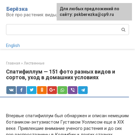
Перейти
Берёзка
Для любых предложений по
к
Всё про растения: виды, выращивание, уход
сайту: pskberezka@cp9.ru
контенту
Поиск:
English
Главная
»
Лиственные
Спатифиллум — 151 фото разных видов и
сортов, уход в домашних условиях
Впервые спатифиллум был обнаружен и описан немецким
ботаником-энтузиастом Густавом Уоллисом еще в XIX
веке. Привлекшие внимание ученого растения и до сих
пор распространены в Колумбии и других странах