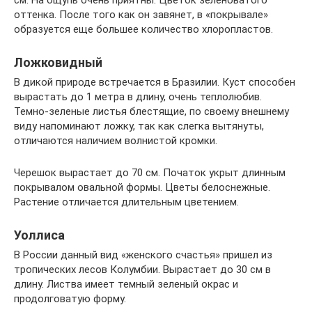
см. На ощупь очень приятны. Цветок зеленоватого
оттенка. После того как он завянет, в «покрывале»
образуется еще большее количество хлоропластов.
Ложковидный
В дикой природе встречается в Бразилии. Куст способен
вырастать до 1 метра в длину, очень теплолюбив.
Темно-зеленые листья блестящие, по своему внешнему
виду напоминают ложку, так как слегка вытянуты,
отличаются наличием волнистой кромки.
Черешок вырастает до 70 см. Початок укрыт длинным
покрывалом овальной формы. Цветы белоснежные.
Растение отличается длительным цветением.
Уоллиса
В России данный вид «женского счастья» пришел из
тропических лесов Колумбии. Вырастает до 30 см в
длину. Листва имеет темный зеленый окрас и
продолговатую форму.