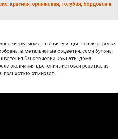
ис: красная, оранжевая, голубая, бордовая и
Сансевьеры может появиться цветочная стрелка
 собраны в метельчатые соцветия, сами бутоны
д цветения Сансевиерии комнаты дома
сле окончания цветения листовая розетка, из
а, полностью отмирает.