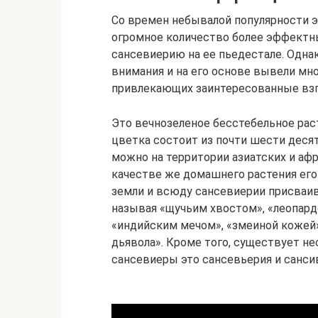
Со времен небывалой популярности э
огромное количество более эффектн
сансевиерию на ее пьедестале. Одна
внимания и на его основе вывели мн
привлекающих заинтересованные взг
Это вечнозеленое бесстебельное рас
цветка состоит из почти шести деся
можно на территории азиатских и афр
качестве же домашнего растения ег
земли и всюду сансевиерии присваив
называя «щучьим хвостом», «леопард
«индийским мечом», «змеиной кожей»
дьявола». Кроме того, существует н
сансевиеры это сансевьерия и санси