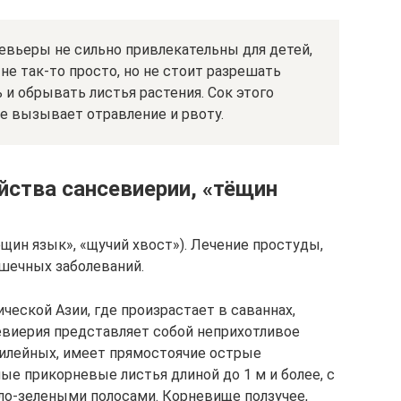
вьеры не сильно привлекательны для детей,
не так-то просто, но не стоит разрешать
и обрывать листья растения. Сок этого
е вызывает отравление и рвоту.
йства сансевиерии, «тёщин
щин язык», «щучий хвост»). Лечение простуды,
ишечных заболеваний.
ческой Азии, где произрастает в саваннах,
евиерия представляет собой неприхотливое
лилейных, имеет прямостоячие острые
е прикорневые листья длиной до 1 м и более, с
о-зелеными полосами. Корневище ползучее,