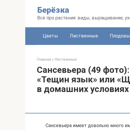
Перейти
Берёзка
к
контенту
Всё про растения: виды, выращивание, ух
Цветы
Лиственные
Плодовы
Главная
»
Лиственные
Сансевьера (49 фото)
«Тещин язык» или «Щу
в домашних условиях
Сансевьера имеет довольно много им