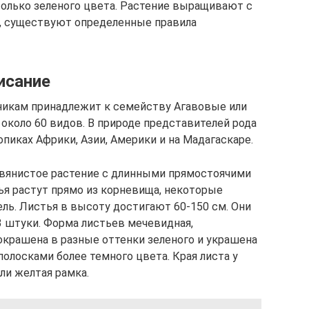
только зеленого цвета. Растение выращивают с
е, существуют определенные правила
исание
никам принадлежит к семейству Агавовые или
 около 60 видов. В природе представителей рода
пиках Африки, Азии, Америки и на Мадагаскаре.
авянистое растение с длинными прямостоячими
ья растут прямо из корневища, некоторые
ь. Листья в высоту достигают 60-150 см. Они
3 штуки. Форма листьев мечевидная,
окрашена в разные оттенки зеленого и украшена
олосками более темного цвета. Края листа у
ли желтая рамка.