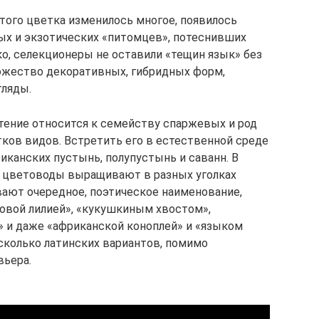
того цветка изменилось многое, появилось
ых и экзотических «питомцев», потеснивших
ко, селекционеры не оставили «тещин язык» без
ожество декоративных, гибридных форм,
ляды.
тение относится к семейству спаржевых и род
тков видов. Встретить его в естественной среде
иканских пустынь, полупустынь и саванн. В
о цветоводы выращивают в разных уголках
ают очередное, поэтическое наименование,
овой лилией», «кукушкиным хвостом»,
 и даже «африканской коноплей» и «языком
есколько латинских вариантов, помимо
вьера.