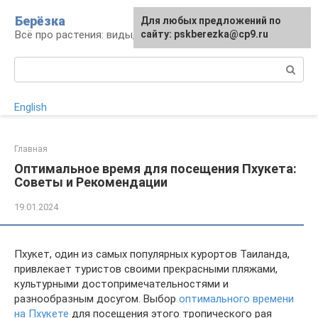
Перейти
Берёзка
Для любых предложений по
к
Всё про растения: виды, выращивание, уход
сайту: pskberezka@cp9.ru
контенту
Поиск:
English
Главная
Оптимальное время для посещения Пхукета:
Советы и Рекомендации
19.01.2024
Пхукет, один из самых популярных курортов Таиланда,
привлекает туристов своими прекрасными пляжами,
культурными достопримечательностями и
разнообразным досугом. Выбор
оптимального времени
на Пхукете
для посещения этого тропического рая