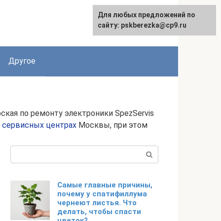
Для любых предложений по
English
сайту: pskberezka@cp9.ru
Другое
ская по ремонту электроники SpezServis
х
сервисных центрах
Москвы, при этом
Поиск:
Самые главные причины,
почему у спатифиллума
чернеют листья. Что
делать, чтобы спасти
цветок?