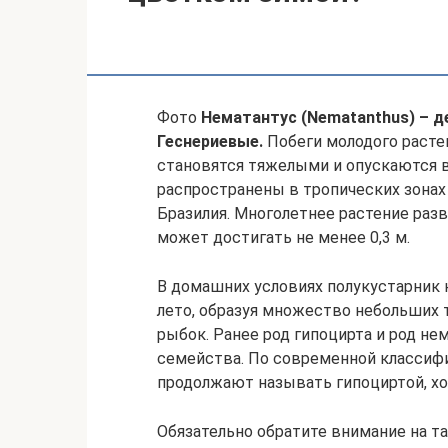
Фото
Нематантус (Nematanthus) – д
Геснериевые.
Побеги молодого растен
становятся тяжелыми и опускаются в
распространены в тропических зонах 
Бразилия. Многолетнее растение раз
может достигать не менее 0,3 м.
В домашних условиях полукустарник 
лето, образуя множество небольших 
рыбок. Ранее род гипоцирта и род н
семейства. По современной классифи
продолжают называть гипоциртой, хо
Обязательно обратите внимание на та