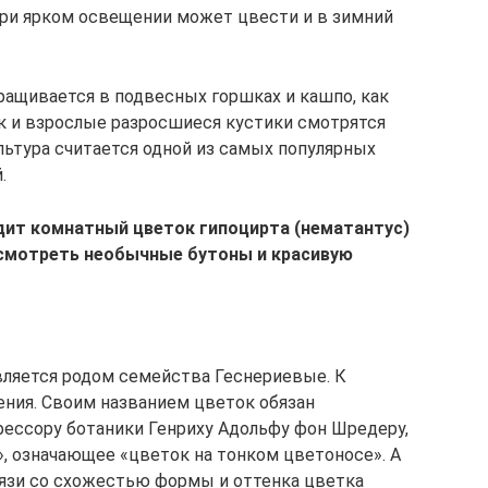
 При ярком освещении может цвести и в зимний
ащивается в подвесных горшках и кашпо, как
ак и взрослые разросшиеся кустики смотрятся
льтура считается одной из самых популярных
.
дит комнатный цветок гипоцирта (нематантус)
ссмотреть необычные бутоны и красивую
вляется родом семейства Геснериевые. К
ения. Своим названием цветок обязан
ессору ботаники Генриху Адольфу фон Шредеру,
», означающее «цветок на тонком цветоносе». А
вязи со схожестью формы и оттенка цветка