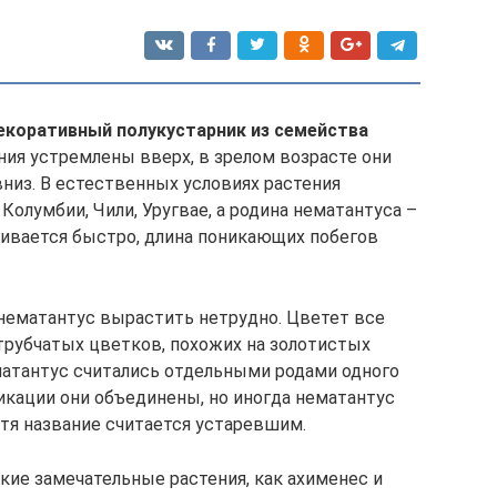
екоративный полукустарник из семейства
ия устремлены вверх, в зрелом возрасте они
низ. В естественных условиях растения
Колумбии, Чили, Уругвае, а родина нематантуса –
вивается быстро, длина поникающих побегов
нематантус вырастить нетрудно. Цветет все
трубчатых цветков, похожих на золотистых
ематантус считались отдельными родами одного
кации они объединены, но иногда нематантус
тя название считается устаревшим.
кие замечательные растения, как ахименес и