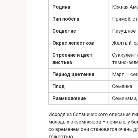
Родина
Южная Ам
Тип побега
Прямой, с
Соцветие
Пазушное
Окрас лепестков
Желтый, о
Строение и цвет
Суккулент
листьев
темно-зел
Период цветения
Март — се
Плод
Семянка
Размножение
Семенами,
Исходя из ботанического описания гип
молодых экземпляров – прямые, у бо
со временем они становятся очень д
тяжестью.