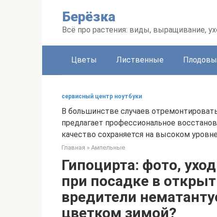
Перейти
Берёзка
к
контенту
Всё про растения: виды, выращивание, ух
Цветы
Лиственные
Плодовы
сервисный центр ноутбуки
В большинстве случаев отремонтировать 
предлагает профессиональное восстановл
качество сохраняется на высоком уровне
Главная
»
Ампельные
Гипоцирта: фото, ухо
при посадке в открыт
вредители нематантус
цветком зимой?