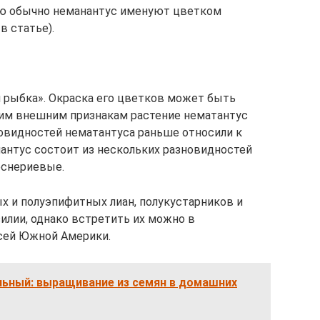
ию обычно неманантус именуют цветком
в статье).
я рыбка». Окраска его цветков может быть
оим внешним признакам растение нематантус
овидностей нематантуса раньше относили к
анантус состоит из нескольких разновидностей
еснериевые.
 и полуэпифитных лиан, полукустарников и
илии, однако встретить их можно в
всей Южной Америки.
льный: выращивание из семян в домашних