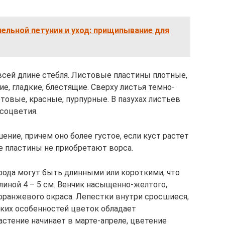
ельной петунии и уход: прищипывание для
сей длине стебля. Листовые пластины плотные,
е, гладкие, блестящие. Сверху листья темно-
товые, красные, пурпурные. В пазухах листьев
соцветия.
ние, причем оно более густое, если куст растет
ые пластины не приобретают ворса.
ода могут быть длинными или короткими, что
линой 4 – 5 см. Венчик насыщенно-желтого,
 оранжевого окраса. Лепестки внутри сросшиеся,
таких особенностей цветок обладает
стение начинает в марте-апреле, цветение