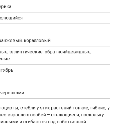
ерика
телющийся
ранжевый, коралловый
ные, эллиптические, обратнояйцевидные,
еные
нтябрь
 черенками
оцирты, стебли у этих растений тонкие, гибкие, у
лее взрослых особей – стелющиеся, поскольку
линными и сгибаются под собственной