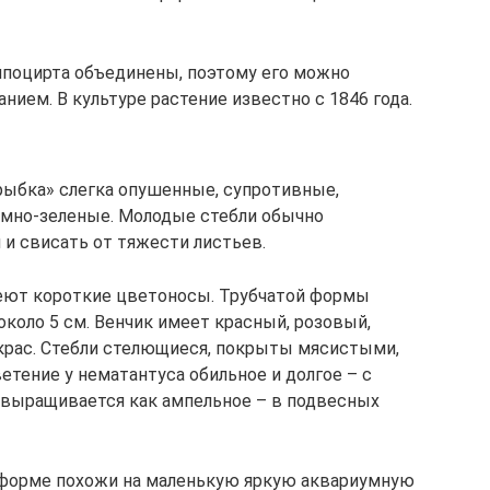
гипоцирта объединены, поэтому его можно
ием. В культуре растение известно с 1846 года.
рыбка» слегка опушенные, супротивные,
темно-зеленые. Молодые стебли обычно
 и свисать от тяжести листьев.
еют короткие цветоносы. Трубчатой формы
коло 5 см. Венчик имеет красный, розовый,
рас. Стебли стелющиеся, покрыты мясистыми,
тение у нематантуса обильное и долгое – с
е выращивается как ампельное – в подвесных
 форме похожи на маленькую яркую аквариумную