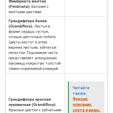
Фимбриата желтая
(Fimbriata).
Бегония с
желтыми цветами.
Грандифлора белая
(Grandiflora).
Листья в
форме сердца, густые,
сочные цветочные побеги.
Цветы растут в углах
верхних листьев, зубчатые
лепестки. Подземная часть
представляет уплощенную
луковицу, покрытую толстой
темно-коричневой кожицей.
Читайте
также:
Фуксия:
Грандифлора красная
описание,
луковичная (Grandiflora).
Красные цветки с зубчатыми
сорта и виды,