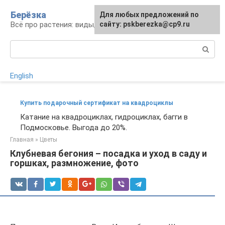
Перейти
Берёзка
Для любых предложений по
к
Всё про растения: виды, выращивание, уход
сайту: pskberezka@cp9.ru
контенту
Поиск:
English
Купить подарочный сертификат на квадроциклы
Катание на квадроциклах, гидроциклах, багги в
Подмосковье. Выгода до 20%.
Главная
»
Цветы
Клубневая бегония – посадка и уход в саду и
горшках, размножение, фото