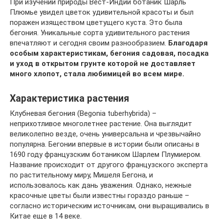
При изучении природы Вест-Индии ботаник Шарль
Плюмье увидел цветок удивительной красоты и был
поражен изяществом цветущего куста. Это была
бегония. Уникальные сорта удивительного растения
впечатляют и сегодня своим разнообразием.
Благодаря
особым характеристикам, бегония садовая, посадка
и уход в открытом грунте которой не доставляет
много хлопот, стала любимицей во всем мире.
Характеристика растения
Клубневая бегония (Begonia tuberhybrida) –
неприхотливое многолетнее растение. Она выглядит
великолепно везде, очень универсальна и чрезвычайно
популярна. Бегонии впервые в истории были описаны в
1690 году французским ботаником Шарлем Плумиером.
Название происходит от другого французского эксперта
по растительному миру, Мишеля Бегона, и
использовалось как дань уважения. Однако, нежные
красочные цветы были известны гораздо раньше –
согласно историческим источникам, они выращивались в
Китае еще в 14 веке.