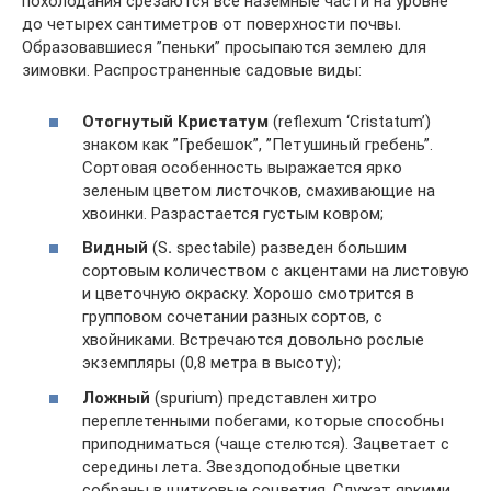
похолодания срезаются все наземные части на уровне
до четырех сантиметров от поверхности почвы.
Образовавшиеся ”пеньки” просыпаются землею для
зимовки. Распространенные садовые виды:
Отогнутый Кристатум
(reflexum ‘Cristatum’)
знаком как ”Гребешок”, ”Петушиный гребень”.
Сортовая особенность выражается ярко
зеленым цветом листочков, смахивающие на
хвоинки. Разрастается густым ковром;
Видный
(S
.
spectabile) разведен большим
сортовым количеством с акцентами на листовую
и цветочную окраску. Хорошо смотрится в
групповом сочетании разных сортов, с
хвойниками. Встречаются довольно рослые
экземпляры (0,8 метра в высоту);
Ложный
(spurium) представлен хитро
переплетенными побегами, которые способны
приподниматься (чаще стелются). Зацветает с
середины лета. Звездоподобные цветки
собраны в щитковые соцветия. Служат яркими