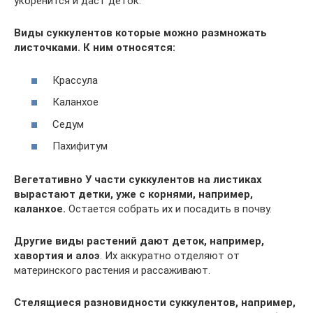
укоренится и даст деток.
Виды суккулентов которые можно размножать
листочками. К ним относятся:
Крассула
Каланхое
Седум
Пахифитум
Вегетативно
У части суккулентов на листиках
вырастают детки, уже с корнями, например,
каланхое.
Остается собрать их и посадить в почву.
Другие виды растений дают деток, например,
хавортия и алоэ
. Их аккуратно отделяют от
материнского растения и рассаживают.
Стелящиеся разновидности суккулентов, например,