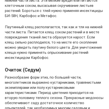
нижней части листа. Эти мелкие вредители питаются
клеточным соком, высасывая скручивание листьев
растений. Бороться с тлей нужно применяя инсектициды
БИ-58Н, Карбофос и Метафос.
Паутинный клещ располагается, так как и тля на нижней
части листа. Питается клещ соком растений и в месте
повреждения тканей листа образуется нарост. Если
клещ сильно расплодился, то на месте его скопления
можно увидеть паутину белого цвета. Для уничтожения
клеща нужно применять опрыскивание растений
инсектицидом Карбофос.
Очиток (Седум)
Разнообразие форм этих, по большей части,
многолетников выражено кустарниками, травянистыми
экземплярами или полу кустарниковыми
характеристиками. Период цветения приходится на
вторую половину теплого сезона. Прекрасные медоносы
обеспечивают саду достаточное количество
опылителей, так необходимых многим садовым и