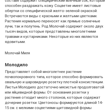
составе содержит специфический млечный сок, который
способен раздражать кожу. Соцветие имеет листовые
обертки со специфической желто-зеленой окраской.
Встречаются виды с красными и желтыми цветками.
Растения нормально переносят как прямые солнечные
лучи, так и полутень. Род Молочай содержит около двух
тысяч видов, которые представлены многолетними
травами и кустарниками. Некоторые из них являются
ядовитыми.
Молочай Миля
Молодило
Представляет собой многолетнее растение
почвопокровного типа, которое способно формировать
овальную и шаровидную розетку плотной консистенции.
Листья Молодило достаточно мясистые продолговатой
или яйцевидной формы. От основания розетки у
растения отходит много столонов, которые содержат
дочерние розетки. Цветоносы формируются длиной 14-
15 см. с мелкими соцветиями щитовидной формы