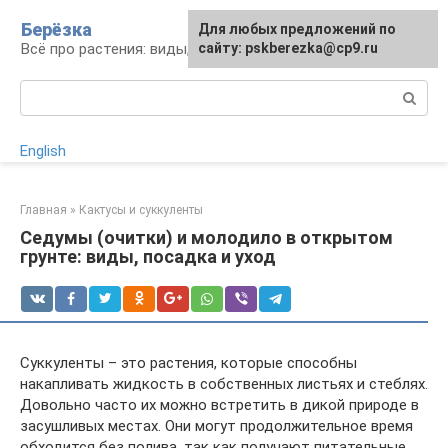
Перейти
Берёзка
Для любых предложений по
к
Всё про растения: виды, выращивание, уход
сайту: pskberezka@cp9.ru
контенту
Поиск:
English
Главная
»
Кактусы и суккуленты
Седумы (очитки) и молодило в открытом
грунте: виды, посадка и уход
Суккуленты – это растения, которые способны
накапливать жидкость в собственных листьях и стеблях.
Довольно часто их можно встретить в дикой природе в
засушливых местах. Они могут продолжительное время
обходится без полива, так как получают питательные