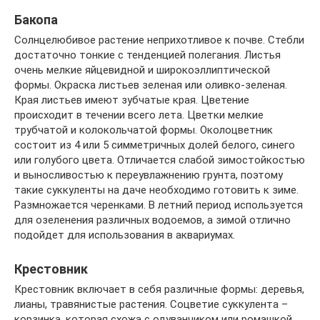
Бакопа
Солнцелюбивое растение неприхотливое к почве. Стебли
достаточно тонкие с тенденцией полегания. Листья
очень мелкие яйцевидной и широкоэллиптической
формы. Окраска листьев зеленая или оливко-зеленая.
Края листьев имеют зубчатые края. Цветение
происходит в течении всего лета. Цветки мелкие
трубчатой и колокольчатой формы. Околоцветник
состоит из 4 или 5 симметричных долей белого, синего
или голубого цвета. Отличается слабой зимостойкостью
и выносливостью к переувлажнению грунта, поэтому
такие суккуленты на даче необходимо готовить к зиме.
Размножается черенками. В летний период используется
для озеленения различных водоемов, а зимой отлично
подойдет для использования в аквариумах.
Крестовник
Крестовник включает в себя различные формы: деревья,
лианы, травянистые растения. Соцветие суккулента –
корзинка, которая схожа с одуванчиком или ромашкой.