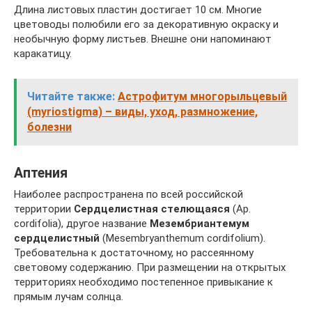
Длина листовых пластин достигает 10 см. Многие
цветоводы полюбили его за декоративную окраску и
необычную форму листьев. Внешне они напоминают
каракатицу.
Читайте также:
Астрофитум многорыльцевый
(myriostigma) – виды, уход, размножение,
болезни
Аптения
Наиболее распространена по всей российской
территории
Сердцелистная стелющаяся
(Ap.
cordifolia), другое название
Мезембриантемум
сердцелистный
(Mesembryanthemum cordifolium).
Требовательна к достаточному, но рассеянному
световому содержанию. При размещении на открытых
территориях необходимо постепенное привыкание к
прямым лучам солнца.