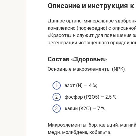
Описание и инструкция 
Данное органо-минеральное удобрени
комплексно (поочередно) с описанно
«Красота» и служит для повышения з
регенерации истощенного орхидейног
Состав «Здоровья»
Основные макроэлементы (NPK):
азот (N) — 4 %;
фосфор (P2O5) — 2,5 %;
калий (K2O) — 7 %.
Микроэлементы: бор, кальций, магний
меди, молибдена, кобальта.