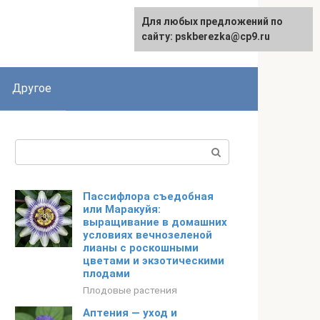
Для любых предложений по
English
сайту: pskberezka@cp9.ru
Другое
Поиск:
Пассифлора съедобная
или Маракуйя:
выращивание в домашних
условиях вечнозеленой
лианы с роскошными
цветами и экзотическими
плодами
Плодовые растения
Аптения — уход и