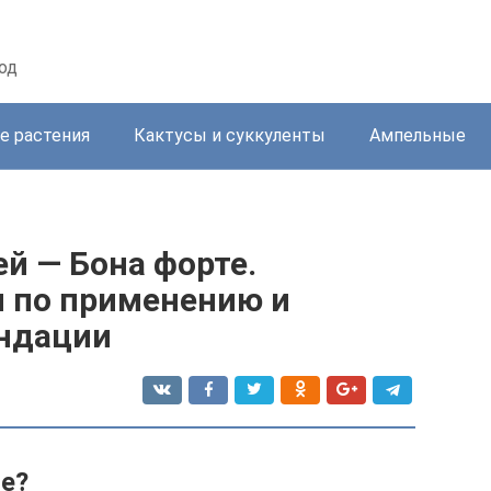
од
е растения
Кактусы и суккуленты
Ампельные
й — Бона форте.
я по применению и
ендации
ое?