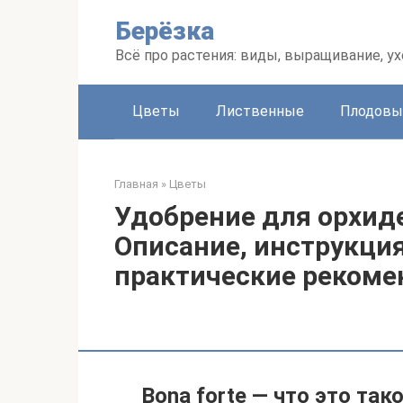
Перейти
Берёзка
к
контенту
Всё про растения: виды, выращивание, ух
Цветы
Лиственные
Плодовы
Главная
»
Цветы
Удобрение для орхиде
Описание, инструкци
практические реком
Bona forte — что это так