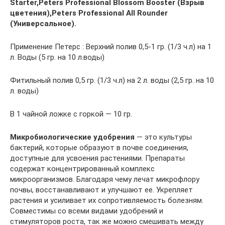
Starter,
Peters Professional Blossom Booster (Взрыв
цветения),
Peters Professional All Rounder
(Универсальное).
Применение Петерс : Верхний полив 0,5-1 гр. (1/3 ч.л) на 1
л. Воды (5 гр. на 10 л.воды)
Фитильный полив 0,5 гр. (1/3 ч.л) на 2 л. воды (2,5 гр. на 10
л. воды)
В 1 чайной ложке с горкой — 10 гр.
Микробиологические удобрения
— это культуры
бактерий, которые образуют в почве соединения,
доступные для усвоения растениями. Препараты
содержат концентрированный комплекс
микроорганизмов. Благодаря чему лечат микрофлору
почвы, восстанавливают и улучшают ее. Укрепляет
растения и усиливает их сопротивляемость болезням.
Совместимы со всеми видами удобрений и
стимуляторов роста, так же можно смешивать между