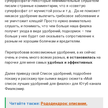
суперфосфата! Некоторые невнимательные слушатели
писали странные комментарии, что я «советую
суперфосфат от мучнистой росы и т.д… Да не поможет
никакое удобрение вылечить грибковое заболевание и
не уничтожит клещей! Просто нужно внимательно
слушать, и понимать, что чем больше наша фиалка
получит ухода в виде удобрений, подкормок – тем
больше у нее будет сил оказывать сопротивление к
разным не хорошим болячкам и вредителям.
Перепробовав всевозможные удобрения, а их сейчас
очень и очень много всяких разных,
я остановилась
на
парочке для меня самых
удобных и эффективных
.
Далее приведу свой Список удобрений, подробнее
покажу и расскажу при сьемке видео сюжета «Мой
список лучших удобрений для фиалок» для Ютуб канала
Фиалкомир.
Читайте также:
Рододендрон: описание,