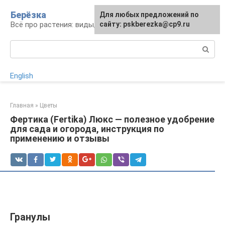
Перейти
Берёзка
Для любых предложений по
к
Всё про растения: виды, выращивание, уход
сайту: pskberezka@cp9.ru
контенту
Поиск:
English
Главная
»
Цветы
Фертика (Fertika) Люкс — полезное удобрение
для сада и огорода, инструкция по
применению и отзывы
Гранулы