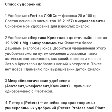
Список удобрений:
1.Удобрение
«Fertika ЛЮКС»
— фасовка 20 и 100 гр.
Состав основных элементов
16:21:27+микроэлементы
.
Основное мое удобрение для взрослых фиалок.
2.Удобрение
«Фертика Кристалон цветочный»
-состав
19:6:20 + Mg + микроэлементы
. Является более
дешевым аналогом Люкса. Добиться удешевления этого
удобрения смогли путем снижения дозировки таких
активных составляющих, как калий, фосфор и железо.
Зато в Кристалон добавлен магний, которого в Люксе
нет вовсе. Применяю при выращивании деток фиалок.
3.
Микробиологические удобрения
(
Азотовит,Фосфатовит,Калийвит
) – применяю
одновременно с Фертикой.
4.
Петерс (Peters) — линейка водорастворимых
универсальных удобрений
(
Peters Professional Plant