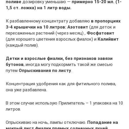
поливе
дозировку уменьшаю —
примерно 15-20 мл. (1-
1,5 ст. ложка) на 1 литр воды.
К разбавленному концентрату добавляю
в пропорциях
3-4 крышечки на 10 литров:
Азотовит
(для деток и
пересаженных растений (через месяц) ,
Фосфатовит
(для хорошего цветения взрослых фиалок) и
Калийвит
(каждый полив).
Детки и взрослые фиалки, без признаков завязи
бутонов
, иногда могу подкормить такой же смесью
путем
Опрыскивания по листу
.
Концентрация удобрения как для фитильного полива,
она уже разбавлена.
В этом случае использую Прилипатель – 1 упаковка на 10
литров.
Опрыскиваю на ночь, лампы отключаю.
Попадание на
мокрый лист фиалки прямых солнечных лучей