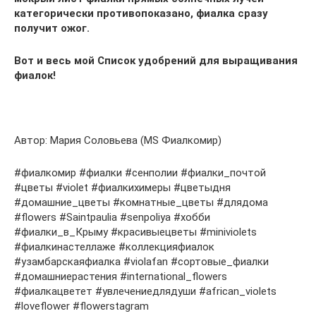
категорически противопоказано, фиалка сразу
получит ожог.
Вот и весь мой Список удобрений для выращивания
фиалок!
Автор: Мария Соловьева (MS Фиалкомир)
#фиалкомир #фиалки #сенполии #фиалки_почтой
#цветы #violet #фиалкихимеры #цветыдня
#домашние_цветы #комнатные_цветы #длядома
#flowers #Saintpaulia #senpoliya #хобби
#фиалки_в_Крыму #красивыецветы #miniviolets
#фиалкинастеллаже #коллекцияфиалок
#узамбарскаяфиалка #violafan #сортовые_фиалки
#домашниерастения #international_flowers
#фиалкацветет #увлечениедлядуши #african_violets
#loveflower #flowerstagram