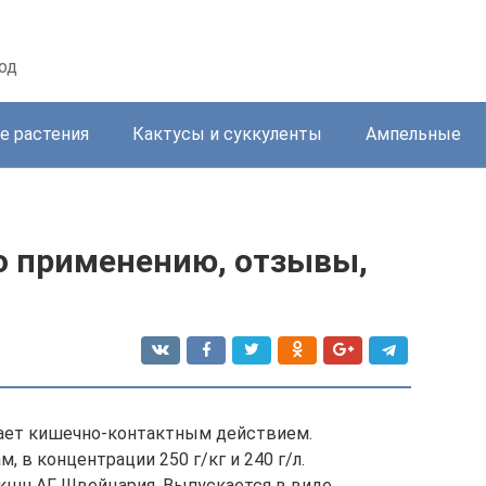
од
е растения
Кактусы и суккуленты
Ампельные
по применению, отзывы,
ает кишечно-контактным действием.
в концентрации 250 г/кг и 240 г/л.
кшн АГ, Швейцария. Выпускается в виде