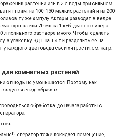
оражении растений или в 3 л воды при сильном.
атит прим. на 100-150 мелких растений и на 200-
поливов ту же ампулу Актары разводят в ведре
ъема горшка или 70 мл на 1 куб. дм контейнера
0 л поливного раствора много. Чтобы сделать
, а упаковку ВДГ на 1,4 г и разделить ее на
т у каждого цветовода свои хитрости, см. напр.
у для комнатных растений
ии отнюдь не уменьшается. Поэтому как
роводятся след. образом:
роводиться обработка, до начала работы с
оператора;
ются;
ельно!), оператор тоже покидает помещение,