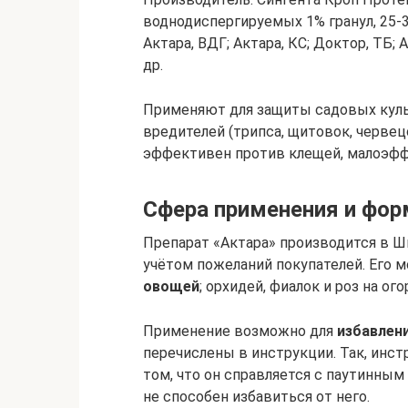
воднодиспергируемых 1% гранул, 25-3
Актара, ВДГ; Актара, КС; Доктор, ТБ; А
др.
Применяют для защиты садовых куль
вредителей (трипса, щитовок, червецов
эффективен против клещей, малоэфф
Сфера применения и фор
Препарат «Актара» производится в Ш
учётом пожеланий покупателей. Его м
овощей
; орхидей, фиалок и роз на ог
Применение возможно для
избавлен
перечислены в инструкции. Так, инст
том, что он справляется с паутинным 
не способен избавиться от него.