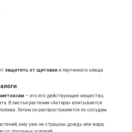
.
ает
защитить от щитовки
и паутинного клеща.
алоги
аметоксам
– это его действующее вещество,
та. В листья растения «Актара» впитывается
оливе. Затем он распространяется по сосудам.
астений, ему уже не страшны дождь или жара,
о от погодных условий.