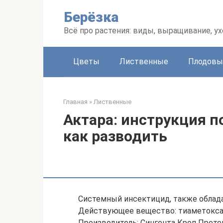
Перейти
Берёзка
к
контенту
Всё про растения: виды, выращивание, ух
Цветы
Лиственные
Плодовы
Главная
»
Лиственные
Актара: инструкция 
как разводить
Cистемный инсектицид, также облад
Действующее вещество: тиаметоксам, 
Производитель: Сингента Кроп Проте