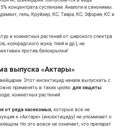
5% концентрата суспензии. Аналоги и синонимы:
дамант, гель; Круйзер, КС; Тиара, КС; Эфория, КС и
тур и комнатных растений от широкого спектра
, колорадского жука, тлей и др.), не
ективен против белокрылки!
ма выпуска «Актары»
вейцарии. Этот инсектицид начали выпускать с
ожно применять в таких целях:
для защиты
ороде; комнатных растений.
ия от ряда насекомых
, которые все не
рукция к «Актаре» (инсектициду) не упоминает о
клещом. Но это вовсе не означает, что препарат