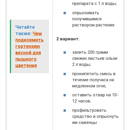
препарата с 1 л воды;
опрыскивать
получившимся
раствором растения
Читайте
также:
Чем
2 вариант:
подкормить
гортензию
залить 200 грамм
весной для
свежих листьев ольхи
пышного
2 л воды;
цветения
прокипятить смесь в
течение получаса на
медленном огне;
оставить отвар на 10-
12 часов;
профильтровать
средство и опрыснуть
им саженцы