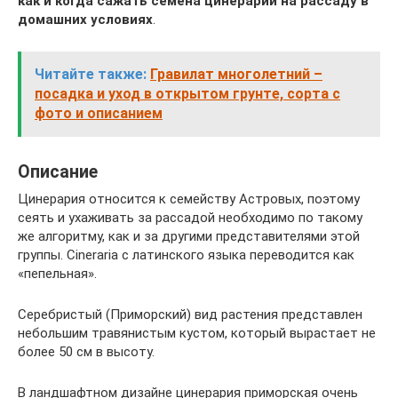
как и когда сажать семена цинерарии на рассаду
в
домашних условиях
.
Читайте также:
Гравилат многолетний –
посадка и уход в открытом грунте, сорта с
фото и описанием
Описание
Цинерария относится к семейству Астровых, поэтому
сеять и ухаживать за рассадой необходимо по такому
же алгоритму, как и за другими представителями этой
группы. Cineraria с латинского языка переводится как
«пепельная».
Серебристый (Приморский) вид растения представлен
небольшим травянистым кустом, который вырастает не
более 50 см в высоту.
В ландшафтном дизайне цинерария приморская очень