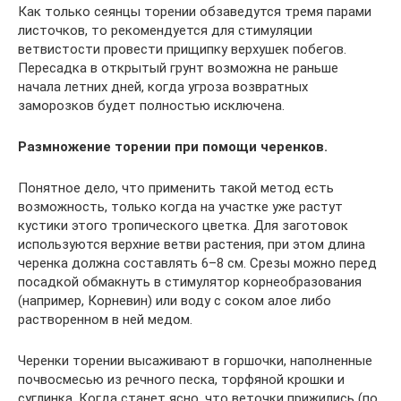
Как только сеянцы торении обзаведутся тремя парами
листочков, то рекомендуется для стимуляции
ветвистости провести прищипку верхушек побегов.
Пересадка в открытый грунт возможна не раньше
начала летних дней, когда угроза возвратных
заморозков будет полностью исключена.
Размножение торении при помощи черенков.
Понятное дело, что применить такой метод есть
возможность, только когда на участке уже растут
кустики этого тропического цветка. Для заготовок
используются верхние ветви растения, при этом длина
черенка должна составлять 6–8 см. Срезы можно перед
посадкой обмакнуть в стимулятор корнеобразования
(например, Корневин) или воду с соком алое либо
растворенном в ней медом.
Черенки торении высаживают в горшочки, наполненные
почвосмесью из речного песка, торфяной крошки и
суглинка. Когда станет ясно, что веточки прижились (по