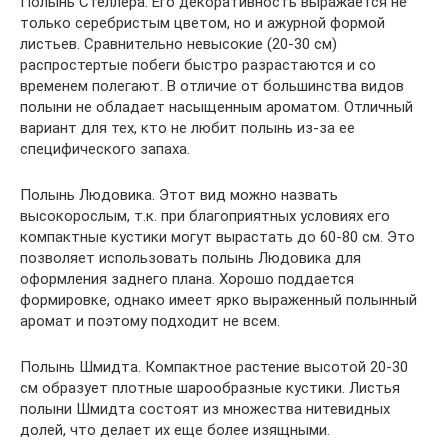
Полынь Стеллера. Его декоративность выражается не
только серебристым цветом, но и ажурной формой
листьев. Сравнительно невысокие (20-30 см)
распростертые побеги быстро разрастаются и со
временем полегают. В отличие от большинства видов
полыни не обладает насыщенным ароматом. Отличный
вариант для тех, кто не любит полынь из-за ее
специфического запаха.
Полынь Людовика. Этот вид можно назвать
высокорослым, т.к. при благоприятных условиях его
компактные кустики могут вырастать до 60-80 см. Это
позволяет использовать полынь Людовика для
оформления заднего плана. Хорошо поддается
формировке, однако имеет ярко выраженный полынный
аромат и поэтому подходит не всем.
Полынь Шмидта. Компактное растение высотой 20-30
см образует плотные шарообразные кустики. Листья
полыни Шмидта состоят из множества нитевидных
долей, что делает их еще более изящными.