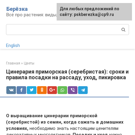
Перейти
Берёзка
Для любых предложений по
к
Всё про растения: виды, выращивание, уход
сайту: pskberezka@cp9.ru
контенту
Поиск:
English
Главная
»
Цветы
Цинерария приморская (серебристая): сроки и
правила посадки на рассаду, уход, пикировка
О выращивание цинерарии
приморской
(серебристой) из семян, когда сажать в домашних
условиях,
необходимо знать настоящим ценителям
декоративных многолетников.
Посадку и уход
нужно