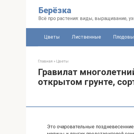
Перейти
Берёзка
к
контенту
Всё про растения: виды, выращивание, ух
Цветы
Лиственные
Плодовы
Главная
»
Цветы
Гравилат многолетний
открытом грунте, сор
Это очаровательные поздневесенние
малины и других представителей сем