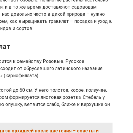
, и в то же время доставляют садоводам
 нас довольно часто в дикой природе – нужно
жем, как выращивать гравилат – посадка и уход в
идов и сортов.
лат
сится к семейству Розовые. Русское
исходит от обрусевшего латинского названия
e» (кариофиллата).
той до 60 см. У него толстое, косое, ползучее,
ром формируется листовая розетка. Стебель у
ую опушку, ветвится слабо, ближе к верхушке он
а за орхидеей после цветения – советы и