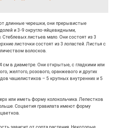
еют длинные черешки, они прерывистые
долей и 3-9 округло-яйцевидными,
 Стеблевых листьев мало. Они состоят из 3
рхние листочки состоят из 3 лопастей. Листья с
личеством волосков.
4 см в диаметре. Они открытые, с гладкими или
го, желтого, розового, оранжевого и других
ядов чашелистиков – 5 крупных внутренних и 5
ерх или иметь форму колокольчика. Лепестков
х больше. Соцветия гравилата имеют форму
 цветков.
ость зависит от сорта растения. Некоторые