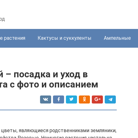
од
е растения
Кактусы и суккуленты
Ампельные
 – посадка и уход в
та с фото и описанием
 цветы, являющиеся родственниками земляники,
ейства Розовые. Немногие растения настолько