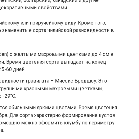
леппский, болгарский, канадский и другие.
декоративными свойствами.
ийскому или приручейному виду. Кроме того,
е знаменитые сорта чилийской разновидности в
eden) с желтыми махровыми цветками до 4 см в
и. Время цветения сорта выпадает на конец
45-60 дней.
новидности гравилата – Миссис Бредшоу. Это
с крупными красными махровыми цветками,
 -29°С.
ется обильными яркими цветами. Время цветения
бря. Для сорта характерно формирование кустов
 помощью можно оформить клумбу по периметру
а.