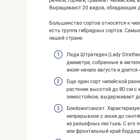
речной, горный, гравилат чилийский, а
Выращивают 20 видов, обладающих 
Большинство сортов относятся к чил
есть группа гибридных сортов. Самы
нашей стране:
Леди Штратеден (Lady Strath
диаметре, собранные в метелк
июля-начало августа и длится 
Еще один сорт чилийской раз
растение высотой до 80 см 
зимостойкое, выдерживает до
Блейзингсансет. Характеризу
непрерывное с июня до сентя
из рельефных листьев. С его
или фронтальный край бордюр