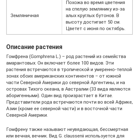
Похожа во время цветения
на спелую землянику из-за
Земляничная
алых круглых бутонов. В
высоту достигает 50 см.
Цветет с июня по октябрь.
Описание растения
Гомфрена (Gomphrena L.) – род растений из семейства
амарантовых. Он включает более 100 видов. Эти
растения встречаются в тропической и умеренно-теплой
зонах обоих американских континентов – от южной
части Северной Америки до северной Аргентины, и на
островах Тихого океана, в Австралии (33 вида являются
аборигенными). Один вид произрастает в Китае.
Представители рода встречаются почти во всей Африке,
Азии (кроме ее северной части) и в восточной части
Северной Америки.
Гомфрену также называют неувядающая, бессмертная
или вечная, вечник. Вид G. claussenii используется для