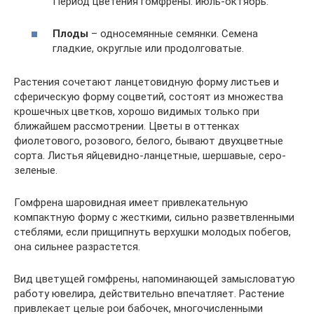
Период цветения гомфрены: июль-октябрь.
Плоды
– односемянные семянки. Семена
гладкие, округлые или продолговатые.
Растения сочетают ланцетовидную форму листьев и
сферическую форму соцветий, состоят из множества
крошечных цветков, хорошо видимых только при
ближайшем рассмотрении. Цветы в оттенках
фиолетового, розового, белого, бывают двухцветные
сорта. Листья яйцевидно-ланцетные, шершавые, серо-
зеленые.
Гомфрена шаровидная имеет привлекательную
компактную форму с жесткими, сильно разветвленными
стеблями, если прищипнуть верхушки молодых побегов,
она сильнее разрастется.
Вид цветущей гомфрены, напоминающей замысловатую
работу ювелира, действительно впечатляет. Растение
привлекает целые рои бабочек, многочисленными