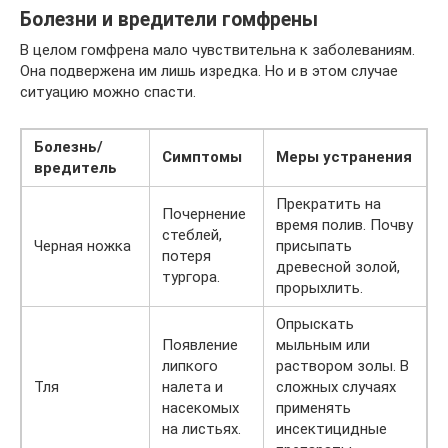
Болезни и вредители гомфрены
В целом гомфрена мало чувствительна к заболеваниям.
Она подвержена им лишь изредка. Но и в этом случае
ситуацию можно спасти.
Болезнь/
Симптомы
Меры устранения
вредитель
Прекратить на
Почернение
время полив. Почву
стеблей,
Черная ножка
присыпать
потеря
древесной золой,
тургора.
прорыхлить.
Опрыскать
Появление
мыльным или
липкого
раствором золы. В
Тля
налета и
сложных случаях
насекомых
применять
на листьях.
инсектицидные