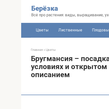
Перейти
Берёзка
к
контенту
Всё про растения: виды, выращивание, ух
Цветы
Лиственные
Плодовы
Главная
»
Цветы
Бругмансия – посадка
условиях и открытом г
описанием