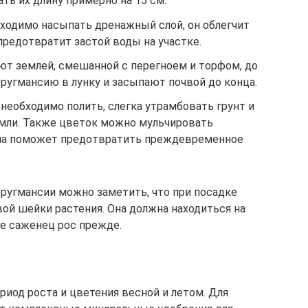
ть их длину примерно на 15 см.
бходимо насыпать дренажный слой, он облегчит
 предотвратит застой воды на участке.
т землей, смешанной с перегноем и торфом, до
ругмансию в лунку и засыпают почвой до конца.
 необходимо полить, слегка утрамбовать грунт и
емли. Также цветок можно мульчировать
ьча поможет предотвратить преждевременное
бругмансии можно заметить, что при посадке
ой шейки растения. Она должна находиться на
де саженец рос прежде.
риод роста и цветения весной и летом. Для