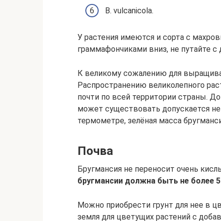
B. vulcanicola.
У растения имеются и сорта с махр
граммафончиками вниз, не путайте с 
К великому сожалению для выращива
Распространению великолепного рас
почти по всей территории страны. До
может существовать допускается не 
термометре, зелёная масса бругманси
Почва
Бругмансия не переносит очень кисл
бругмансии должна быть не более 
Можно приобрести грунт для нее в ц
земля для цветущих растений с добав