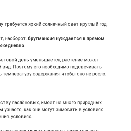
у требуется яркий солнечный свет круглый год.
т, наоборот,
бругмансия нуждается в прямом
 ежедневно
.
световой день уменьшается, растение может
 вид. Поэтому его необходимо подсвечивать
 температуру содержания, чтобы оно не росло.
ству паслёновых, имеет не много природных
ы узнаете, как они могут зимовать в условиях
ния, условиях.
то кустарник может пережить зиму только в