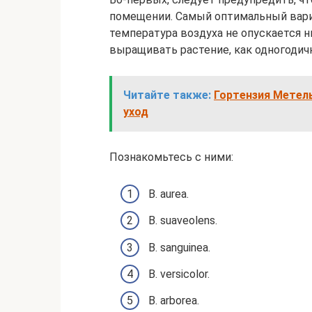
помещении. Самый оптимальный вариа
температура воздуха не опускается н
выращивать растение, как одногодичн
Читайте также:
Гортензия Метель
уход
Познакомьтесь с ними:
B. aurea.
B. suaveоlens.
B. sanguinea.
B. versicolor.
B. arborea.