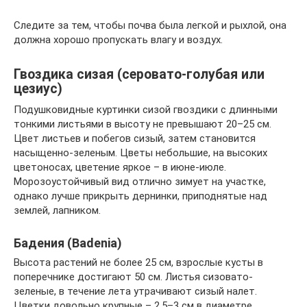
Следите за тем, чтобы почва была легкой и рыхлой, она
должна хорошо пропускать влагу и воздух.
Гвоздика сизая (серовато-голубая или
цезиус)
Подушковидные куртинки сизой гвоздики с длинными
тонкими листьями в высоту не превышают 20–25 см.
Цвет листьев и побегов сизый, затем становится
насыщенно-зеленым. Цветы небольшие, на высоких
цветоносах, цветение яркое – в июне-июле.
Морозоустойчивый вид отлично зимует на участке,
однако лучше прикрыть дернинки, приподнятые над
землей, лапником.
Бадения (Badenia)
Высота растений не более 25 см, взрослые кусты в
поперечнике достигают 50 см. Листья сизовато-
зеленые, в течение лета утрачивают сизый налет.
Цветки довольно крупные – 2,5–3 см в диаметре,