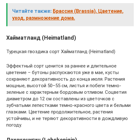
Читайте также:
Брассия (Brassia). Цветение,
уход, размножение дома.
Хайматланд (Heimatland)
Турецкая гвоздика сорт Хайматланд (Heimatland)
Эффектный сорт ценится за раннее и длительное
цветение – бутоны распускаются уже в мае, кусты
сохраняют декоративность до конца июля. Растения
мощные, высотой 50–55 см, листья и побеги темно-
зеленые с характерным бордовым отливом. Соцветия
диаметром до 12 см составлены из цветочков с
зубчатыми лепестками темно-красного цвета и белыми
глазками. Цветение продолжительное, растения
устойчивы, и не теряют декоративности в дождливую
погоду.
Лахскенигин (Lahskenigin)