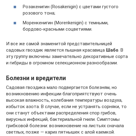
Розакенигин (Rosakеnigin) с цветами густого
розового тона;
Моренкенигин (Morenkеnigin) с темными,
бордово-красными соцветиями.
И все же самой знаменитой представительницей
садовых гвоздик является пышная красавица
Шабо
. В
эту группу включены замечательно декоративные сорта
и гибриды в огромном селекционном разнообразии.
Болезни и вредители
Садовая гвоздика мало подвергается болезням, но
возникновению инфекции благоприятствуют очень
высокая влажность, колебания температуры воздуха,
избыток азота. В случае, если не устранять сорняки, то
они станут объектами распределения спор грибов,
вирусных инфекций, бактериальной гнили. Симптомы
грибковой болезни: возникновение на листьях сначала
светлых, позже — карих пятнышек с алой каемкой.