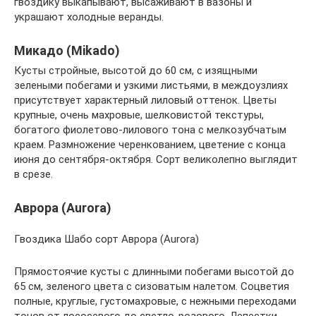
гвоздику выкапывают, высаживают в вазоны и
украшают холодные веранды.
Микадо (Mikado)
Кусты стройные, высотой до 60 см, с изящными
зелеными побегами и узкими листьями, в междоузлиях
присутствует характерный лиловый оттенок. Цветы
крупные, очень махровые, шелковистой текстуры,
богатого фиолетово-лилового тона с мелкозубчатым
краем. Размножение черенкованием, цветение с конца
июня до сентября-октября. Сорт великолепно выглядит
в срезе.
Аврора (Aurora)
Гвоздика Шабо сорт Аврора (Aurora)
Прямостоячие кусты с длинными побегами высотой до
65 см, зеленого цвета с сизоватым налетом. Соцветия
полные, круглые, густомахровые, с нежными переходами
тонов от лососевого до светло-розового. Лепестки