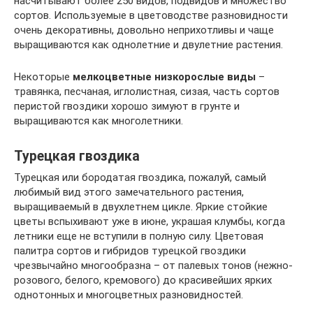
насчитывают более 250 видов, подвидов и множество
сортов. Используемые в цветоводстве разновидности
очень декоративны, довольно неприхотливы и чаще
выращиваются как однолетние и двулетние растения.
Некоторые
мелкоцветные низкорослые виды
–
травянка, песчаная, иглолистная, сизая, часть сортов
перистой гвоздики хорошо зимуют в грунте и
выращиваются как многолетники.
Турецкая гвоздика
Турецкая или бородатая гвоздика, пожалуй, самый
любимый вид этого замечательного растения,
выращиваемый в двухлетнем цикле. Яркие стойкие
цветы вспыхивают уже в июне, украшая клумбы, когда
летники еще не вступили в полную силу. Цветовая
палитра сортов и гибридов турецкой гвоздики
чрезвычайно многообразна – от палевых тонов (нежно-
розового, белого, кремового) до красивейших ярких
однотонных и многоцветных разновидностей.