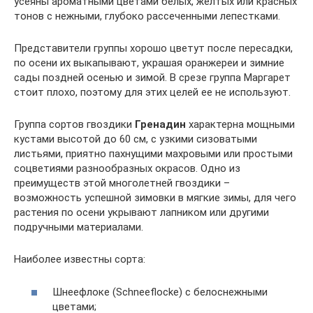
усеяны ароматными цветами белых, желтых или красных
тонов с нежными, глубоко рассеченными лепестками.
Представители группы хорошо цветут после пересадки,
по осени их выкапывают, украшая оранжереи и зимние
сады поздней осенью и зимой. В срезе группа Маргарет
стоит плохо, поэтому для этих целей ее не используют.
Группа сортов гвоздики
Гренадин
характерна мощными
кустами высотой до 60 см, с узкими сизоватыми
листьями, приятно пахнущими махровыми или простыми
соцветиями разнообразных окрасов. Одно из
преимуществ этой многолетней гвоздики –
возможность успешной зимовки в мягкие зимы, для чего
растения по осени укрывают лапником или другими
подручными материалами.
Наиболее известны сорта:
Шнеефлоке (Schneeflocke) с белоснежными
цветами;