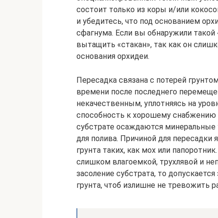
состоит только из коры и/или кокосо
и убедитесь, что под основанием орх
сфагнума. Если вы обнаружили такой 
вытащить «стакан», так как он слиш
основания орхидеи.
Пересадка связана с потерей грунто
времени после последнего перемеще
некачественным, уплотняясь на уровн
способность к хорошему снабжению 
субстрате осаждаются минеральные у
для полива. Причиной для пересадки 
грунта таких, как мох или папоротник
слишком влагоемкой, трухлявой и неп
засоление субстрата, то допускаетс
грунта, чтоб излишне не тревожить р