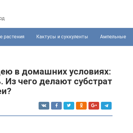
од
е растения
Кактусы и суккуленты
Ампельные
дею в домашних условиях:
. Из чего делают субстрат
еи?