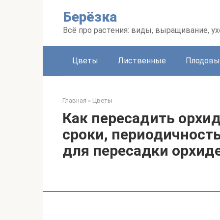
Перейти
Берёзка
к
контенту
Всё про растения: виды, выращивание, ух
Цветы
Лиственные
Плодовы
Главная
»
Цветы
Как пересадить орхи
сроки, периодичность
для пересадки орхид