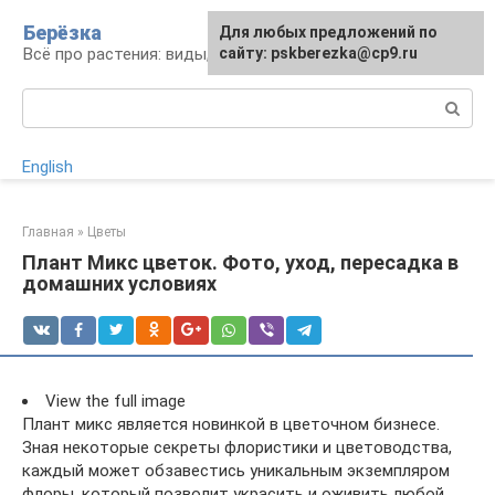
Перейти
Берёзка
Для любых предложений по
к
Всё про растения: виды, выращивание, уход
сайту: pskberezka@cp9.ru
контенту
Поиск:
English
Главная
»
Цветы
Плант Микс цветок. Фото, уход, пересадка в
домашних условиях
View the full image
Плант микс является новинкой в цветочном бизнесе.
Зная некоторые секреты флористики и цветоводства,
каждый может обзавестись уникальным экземпляром
флоры, который позволит украсить и оживить любой