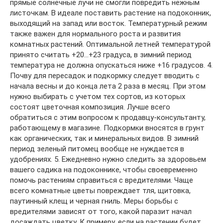
прямые солнечные лучи не смогли повредить нежным
листочкам. В идеале поставить растение на подоконник,
выходящий на запад или восток. Температурный режим
также важен для нормального роста и развития
комнатных растений. Оптимальной летней температурой
принято считать +20…+23 градуса, в зимний период
температура не должна опускаться ниже +16 градусов. 4.
Почву для пересадок и подкормку следует вводить с
начала весны и до конца лета 2 раза в месяц. При этом
нужно выбирать с учетом тех сортов, из которых
состоят цветочная композиция. Лучше всего
обратиться с этим вопросом к продавцу-консультанту,
работающему в магазине. Подкормки вносятся в грунт
как органических, так и минеральных видов. В зимний
период зеленый питомец вообще не нуждается в
удобрениях. 5. Ежедневно нужно следить за здоровьем
вашего садика на подоконнике, чтобы своевременно
помочь растениям справиться с вредителями. Чаще
всего комнатные цветы повреждает тля, щитовка,
паутинный клещ и черная гниль. Меры борьбы с
вредителями зависят от того, какой паразит начал
досаждать цветку. К примеру, если на растении будет