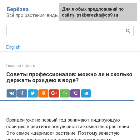
Перейти
Берёзка
Для любых предложений по
к
Всё про растения: виды, выращивание, уход
сайту: pskberezka@cp9.ru
контенту
Поиск:
English
Главная
»
Цветы
Советы профессионалов: можно ли и сколько
держать орхидею в воде?
Орхидеи уже не первый год занимают лидирующую
позицию в рейтинге популярности комнатных растений.
Это самое «даримое» растение. Поэтому зачастую
орхидея попадает под опеку к человеку, весьма