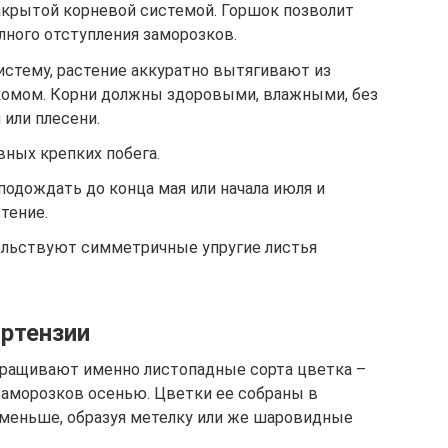
крытой корневой системой. Горшок позволит
лного отступления заморозков.
стему, растение аккуратно вытягивают из
комом. Корни должны здоровыми, влажными, без
 или плесени.
вных крепких побега.
одождать до конца мая или начала июля и
тение.
ельствуют симметричные упругие листья
ортензии
ыращивают именно листопадные сорта цветка –
 заморозков осенью. Цветки ее собраны в
 меньше, образуя метелку или же шаровидные