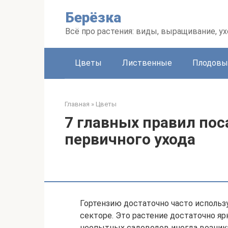
Перейти
Берёзка
к
контенту
Всё про растения: виды, выращивание, ух
Цветы
Лиственные
Плодовы
Главная
»
Цветы
7 главных правил пос
первичного ухода
Гортензию достаточно часто использ
секторе. Это растение достаточно яр
неопытных садоводов иногда возникае