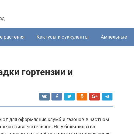
од
е растения
Кактусы и суккуленты
Ампельные
адки гортензии и
уют для оформления клумб и газонов в частном
кое и привлекательное. Но у большинства
т вопрос: на какой год цветет гортензия после