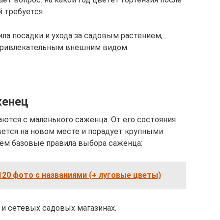
й требуется.
ла посадки и ухода за садовым растением,
 привлекательным внешним видом.
женец
аются с маленького саженца. От его состояния
вется на новом месте и порадует крупными
ем базовые правила выбора саженца:
20 фото с названиями (+ луговые цветы)
 и сетевых садовых магазинах.