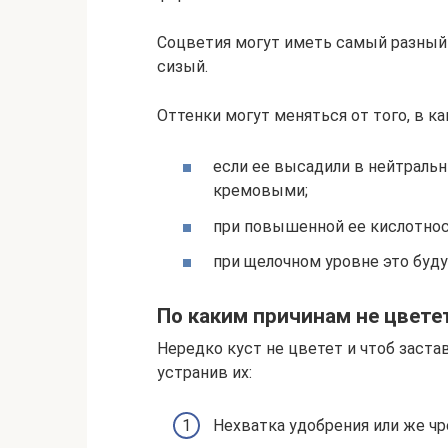
Соцветия могут иметь самый разный 
сизый.
Оттенки могут меняться от того, в к
если ее высадили в нейтральн
кремовыми;
при повышенной ее кислотнос
при щелочном уровне это буду
По каким причинам не цвете
Нередко куст не цветет и чтоб заста
устранив их:
Нехватка удобрения или же чр