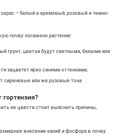
окрас – белый и кремовый, розовый и темно-
акую почву посажено растение:
ый грунт, цветки будут светлыми, белыми или
ти зацветет ярко синими оттенками;
т сиреневые или же розовые тона.
т гортензия?
вить ее цвести стоит выяснить причины,
езмерное внесение калий и фосфора в почву.