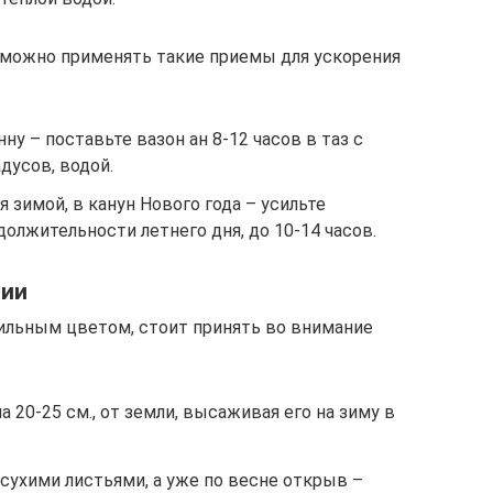
, можно применять такие приемы для ускорения
у – поставьте вазон ан 8-12 часов в таз с
дусов, водой.
 зимой, в канун Нового года – усильте
должительности летнего дня, до 10-14 часов.
зии
ильным цветом, стоит принять во внимание
 20-25 см., от земли, высаживая его на зиму в
 сухими листьями, а уже по весне открыв –