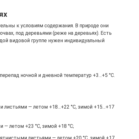
ях
льны к условиям содержания. В природе они
очвах, под деревьями (реже на деревьях). Есть
ждой видовой группе нужен индивидуальный
перепад ночной и дневной температур +3…+5 °С.
и листьями — летом +18…+22 °С, зимой +15…+17
 — летом +23 °С, зимой +18 °С;
ятнистыми листьями — летом +20 °С, зимой +17