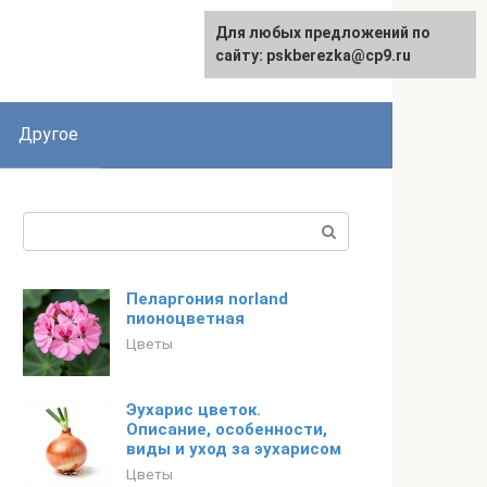
Для любых предложений по
English
сайту: pskberezka@cp9.ru
Другое
Поиск:
Пеларгония norland
пионоцветная
Цветы
Эухарис цветок.
Описание, особенности,
виды и уход за эухарисом
Цветы