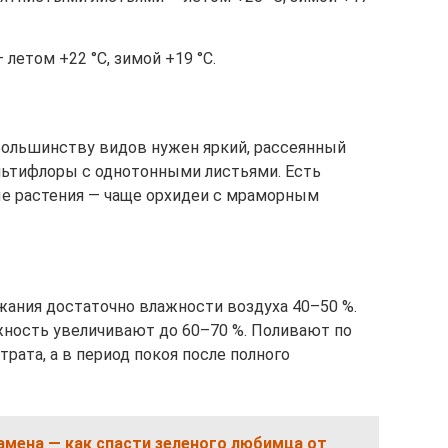
летом +22 °С, зимой +19 °С.
Большинству видов нужен яркий, рассеянный
ультифлоры с однотонными листьями. Есть
е растения — чаще орхидеи с мраморным
ания достаточно влажности воздуха 40–50 %.
жность увеличивают до 60–70 %. Поливают по
рата, а в период покоя после полного
амена — как спасти зеленого любимца от