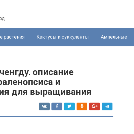
од
е растения
Кактусы и суккуленты
Ампельные
ченгду. описание
фаленопсиса и
вия для выращивания