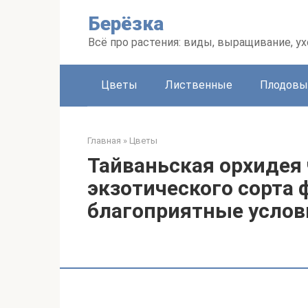
Перейти
Берёзка
к
контенту
Всё про растения: виды, выращивание, ух
Цветы
Лиственные
Плодовы
Главная
»
Цветы
Тайваньская орхидея 
экзотического сорта 
благоприятные усло