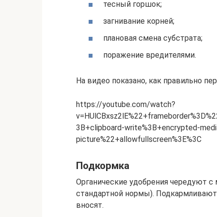
тесный горшок;
загнивание корней;
плановая смена субстрата;
поражение вредителями.
На видео показано, как правильно пе
https://youtube.com/watch?
v=HUlCBxsz2lE%22+frameborder%3D%2
3B+clipboard-write%3B+encrypted-med
picture%22+allowfullscreen%3E%3C
Подкормка
Органические удобрения чередуют с 
стандартной нормы). Подкармливают 2
вносят.