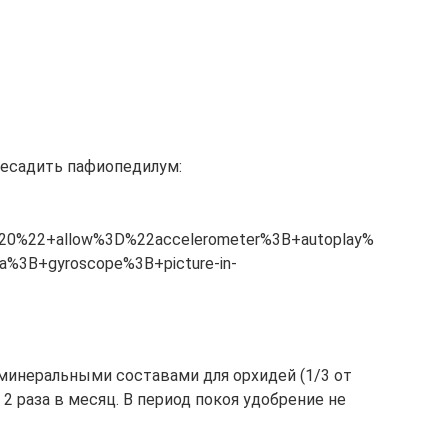
ресадить пафиопедилум:
20%22+allow%3D%22accelerometer%3B+autoplay%
ia%3B+gyroscope%3B+picture-in-
минеральными составами для орхидей (1/3 от
 раза в месяц. В период покоя удобрение не