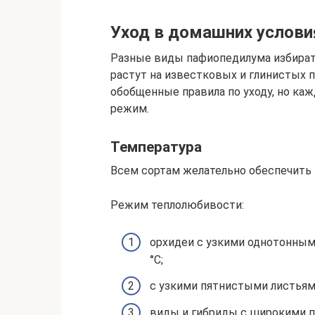
Уход в домашних услови
Разные виды пафиопедилума избирате
растут на известковых и глинистых п
обобщенные правила по уходу, но ка
режим.
Температура
Всем сортам желательно обеспечить 
Режим теплолюбивости:
орхидеи с узкими однотонным
°С;
с узкими пятнистыми листьями
виды и гибриды с широкими п