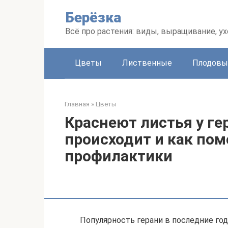
Перейти
Берёзка
к
контенту
Всё про растения: виды, выращивание, ух
Цветы
Лиственные
Плодовы
Главная
»
Цветы
Краснеют листья у ге
происходит и как по
профилактики
Популярность герани в последние год