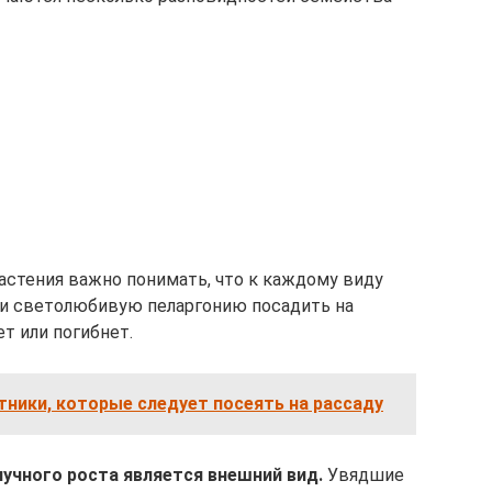
астения важно понимать, что к каждому виду
ли светолюбивую пеларгонию посадить на
ет или погибнет.
ники, которые следует посеять на рассаду
учного роста является внешний вид.
Увядшие