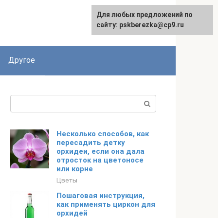
Для любых предложений по
English
сайту: pskberezka@cp9.ru
Другое
Поиск:
Несколько способов, как
пересадить детку
орхидеи, если она дала
отросток на цветоносе
или корне
Цветы
Пошаговая инструкция,
как применять циркон для
орхидей