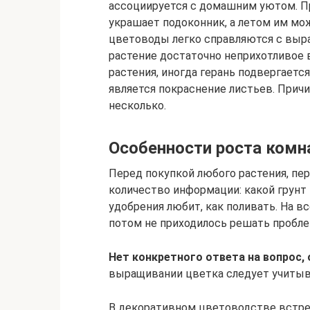
ассоциируется с домашним уютом. Пр
украшает подоконник, а летом им мо
цветоводы легко справляются с выра
растение достаточно неприхотливое в
растения, иногда герань подвергаетс
является покраснение листьев. Причи
несколько.
Особенности роста комн
Перед покупкой любого растения, пе
количество информации: какой грунт 
удобрения любит, как поливать. На в
потом не приходилось решать пробле
Нет конкретного ответа на вопрос, 
выращивании цветка следует учитыв
В декоративном цветоводстве встре