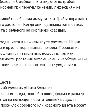
 болезни. Симбионтные виды этих грибов
е корней при переувлажнении. Инфекциям не
чиной ослабления иммунитета. Грибы поражают
о растения. Когда они поднимаются в ствол,
та с зеленого на кирпично-красный.
аходящиеся в нижнем ярусе растения. На них
е и красно-коричневые полосы. Поражение
дефициту питательных веществ, так как
ей части растения витаминами и необходимыми
онии начинается постепенное увядание и
ществ.
кий уровень pH или большая
чество воды, способ полива, форма и размер
ется на поглощении питательных веществ.
и прожилок розового или красного цвета может