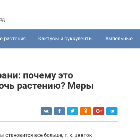
од
е растения
Кактусы и суккуленты
Ампельные
рани: почему это
мочь растению? Меры
ы становится все больше, т. к. цветок