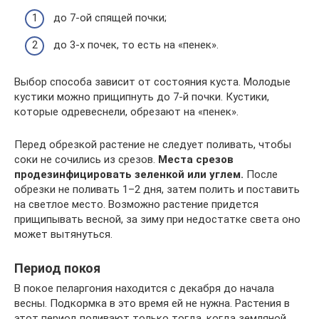
до 7-ой спящей почки;
до 3-х почек, то есть на «пенек».
Выбор способа зависит от состояния куста. Молодые
кустики можно прищипнуть до 7-й почки. Кустики,
которые одревеснели, обрезают на «пенек».
Перед обрезкой растение не следует поливать, чтобы
соки не сочились из срезов.
Места срезов
продезинфицировать зеленкой или углем.
После
обрезки не поливать 1–2 дня, затем полить и поставить
на светлое место. Возможно растение придется
прищипывать весной, за зиму при недостатке света оно
может вытянуться.
Период покоя
В покое пеларгония находится с декабря до начала
весны. Подкормка в это время ей не нужна. Растения в
этот период поливают только тогда, когда земляной