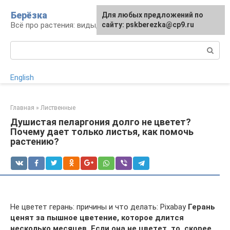
Перейти
Берёзка
Для любых предложений по
к
Всё про растения: виды, выращивание, уход
сайту: pskberezka@cp9.ru
контенту
Поиск:
English
Главная
»
Лиственные
Душистая пеларгония долго не цветет?
Почему дает только листья, как помочь
растению?
Не цветет герань: причины и что делать: Pixabay
Герань
ценят за пышное цветение, которое длится
несколько месяцев. Если она не цветет, то, скорее