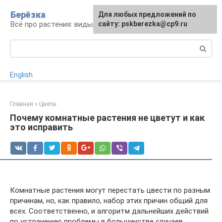
Перейти
Берёзка
Для любых предложений по
к
Всё про растения: виды, выращивание, уход
сайту: pskberezka@cp9.ru
контенту
Поиск:
English
Главная
»
Цветы
Почему комнатные растения не цветут и как
это исправить
Комнатные растения могут перестать цвести по разным
причинам, но, как правило, набор этих причин общий для
всех. Соответственно, и алгоритм дальнейших действий
по устранению проблемы в большинстве случаев