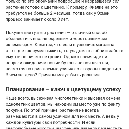
только по его окончании подросшее и набравшееся сил
растение готово к цветению. К примеру, Фиалке на это
требуется не больше 2 месяцев, тогда как у Эхмеи
процесс занимает около 3 лет.
Покупка цветущего растения — отличный способ
обзавестись вполне окрепшим и «состоявшимся»
экземпляром. Кажется, что если в условиях магазина
этот цветок сумел выжить, то уж дома в любви и заботе
ему точно ничего не грозит. Однако время идет и
вопреки ожиданиям новые бутоны не появляются,
несмотря на прилагаемые усилия со стороны владельца.
В чем же дело? Причины могут быть разными.
Планирование – ключ к цветущему успеху
Чаще всего, высаживая многолетники и высевая семена
однолетних цветов, мы находим им место уже по факту
покупки. По этой причине, растения не всегда
размещаются в самом удачном для них месте. А ведь у
каждой культуры свои потребности. И если
светолюбивые ноготки, шалфей или лаванду разместить