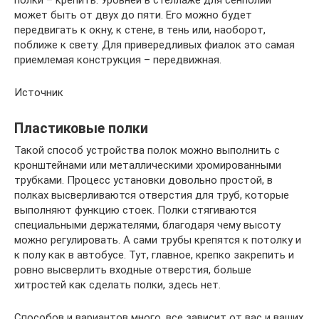
полки – крепить. Уровней в стеллаже для сенполий
может быть от двух до пяти. Его можно будет
передвигать к окну, к стене, в тень или, наоборот,
поближе к свету. Для привередливых фиалок это самая
приемлемая конструкция – передвижная.
Источник
Пластиковые полки
Такой способ устройства полок можно выполнить с
кронштейнами или металлическими хромированными
трубками. Процесс установки довольно простой, в
полках высверливаются отверстия для труб, которые
выполняют функцию стоек. Полки стягиваются
специальными держателями, благодаря чему высоту
можно регулировать. А сами трубы крепятся к потолку и
к полу как в автобусе. Тут, главное, крепко закрепить и
ровно высверлить входные отверстия, больше
хитростей как сделать полки, здесь нет.
Способов и вариантов много, все зависит от вас и ваших