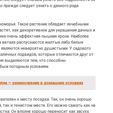
ко прежде следует узнать о данного рода
оморья. Такое растение обладает лечебными
астят, как декоративное для украшения дачных и
ника очень эффектная пышная крона. Наиболее
на ветвях распускаются желтые либо белые
и являются невероятно душистыми. У садового
зличных подвидов, которые отличаются друг от
ния выделяются тем, что способны
юбым погодным условиям.
лум — размножение в домашних условиях
ателен к месту посадки. Так, он очень хорошо
, так и тенистом месте. Его можно сажать как на
стка. Он вполне хорошо переносит как засуху,