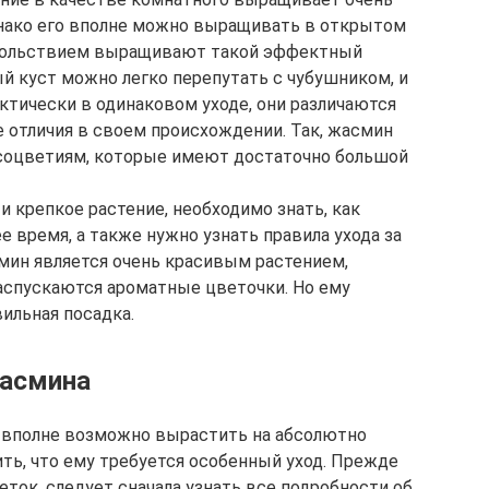
нако его вполне можно выращивать в открытом
овольствием выращивают такой эффектный
й куст можно легко перепутать с чубушником, и
ктически в одинаковом уходе, они различаются
 отличия в своем происхождении. Так, жасмин
соцветиям, которые имеют достаточно большой
 крепкое растение, необходимо знать, как
 время, а также нужно узнать правила ухода за
мин является очень красивым растением,
распускаются ароматные цветочки. Но ему
вильная посадка.
жасмина
н вполне возможно вырастить на абсолютно
ть, что ему требуется особенный уход. Прежде
ток, следует сначала узнать все подробности об