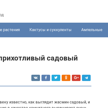
од
е растения
Кактусы и суккуленты
Ампельные
еприхотливый садовый
веку известно, как выглядит жасмин садовый, и
тение в качестве комнатного выращивает очень