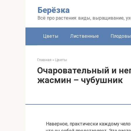
Перейти
Берёзка
к
контенту
Всё про растения: виды, выращивание, ух
Цветы
Лиственные
Плодовы
Главная
»
Цветы
Очаровательный и н
жасмин – чубушник
Наверное, практически каждому чело
что он собой представляет. Это рас