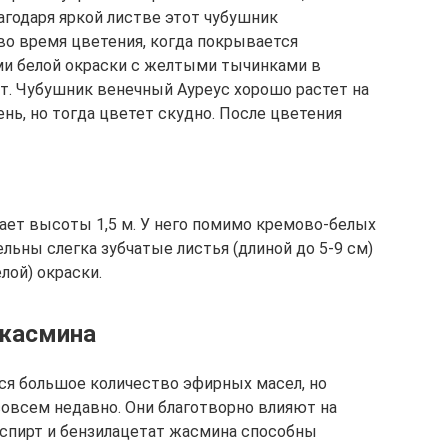
агодаря яркой листве этот чубушник
 во время цветения, когда покрывается
и белой окраски с желтыми тычинками в
т. Чубушник венечный Ауреус хорошо растет на
ень, но тогда цветет скудно. После цветения
ает высоты 1,5 м. У него помимо кремово-белых
ьны слегка зубчатые листья (длиной до 5-9 см)
лой) окраски.
 жасмина
тся большое количество эфирных масел, но
совсем недавно. Они благотворно влияют на
 спирт и бензилацетат жасмина способны