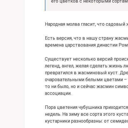
его цветков с некоторыми сортам
Народная молва гласит, что садовый ж
Есть версия, что в нашу страну жасм
времена царствования династии Ром
Существует несколько версий происх
легенд, ангел, желая сделать жизнь л
превратился в жасминовый куст. Дре
очаровательными белыми цветами – 
то ни было, но и сейчас жасмин сим
ассоциации.
Пора цветения чубушника приходится 
недель. На зиму все сорта этого кус
кустарники разнообразны: от семиде