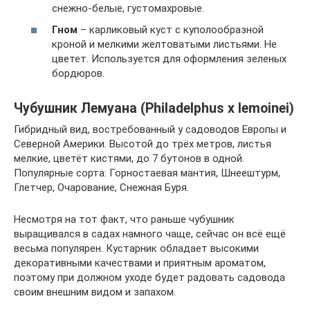
снежно-белые, густомахровые.
Гном
– карликовый куст с куполообразной
кроной и мелкими желтоватыми листьями. Не
цветет. Используется для оформления зеленых
бордюров.
Чубушник Лемуана (Philadelphus x lemoinei)
Гибридный вид, востребованный у садоводов Европы и
Северной Америки. Высотой до трёх метров, листья
мелкие, цветёт кистями, до 7 бутонов в одной.
Популярные сорта: Горностаевая мантия, Шнеештурм,
Глетчер, Очарование, Снежная Буря.
Несмотря на тот факт, что раньше чубушник
выращивался в садах намного чаще, сейчас он всё ещё
весьма популярен. Кустарник обладает высокими
декоративными качествами и приятным ароматом,
поэтому при должном уходе будет радовать садовода
своим внешним видом и запахом.