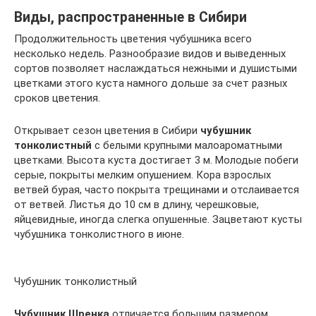
Виды, распространенные в Сибири
Продолжительность цветения чубушника всего
несколько недель. Разнообразие видов и выведенных
сортов позволяет наслаждаться нежными и душистыми
цветками этого куста намного дольше за счет разных
сроков цветения.
Открывает сезон цветения в Сибири
чубушник
тонколистный
с белыми крупными малоароматными
цветками. Высота куста достигает 3 м. Молодые побеги
серые, покрыты мелким опушением. Кора взрослых
ветвей бурая, часто покрыта трещинами и отслаивается
от ветвей. Листья до 10 см в длину, черешковые,
яйцевидные, иногда слегка опушенные. Зацветают кусты
чубушника тонколистного в июне.
Чубушник тонколистный
Чубушник Шренка
отличается большим размером