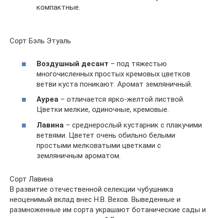
компактные.
Сорт Бэль Этуаль
Воздушный десант
– под тяжестью
многочисленных простых кремовых цветков
ветви куста поникают. Аромат земляничный.
Ауреа
– отличается ярко-желтой листвой.
Цветки мелкие, одиночные, кремовые.
Лавина
– среднерослый кустарник с плакучими
ветвями. Цветет очень обильно белыми
простыми мелковатыми цветками с
земляничным ароматом.
Сорт Лавина
В развитие отечественной селекции чубушника
неоценимый вклад внес Н.В. Вехов. Выведенные и
размноженные им сорта украшают ботанические сады и