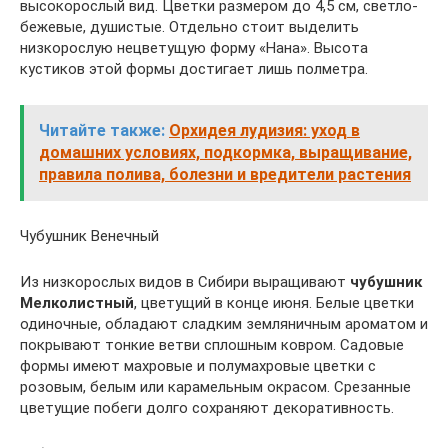
высокорослый вид. Цветки размером до 4,5 см, светло-
бежевые, душистые. Отдельно стоит выделить
низкорослую нецветущую форму «Нана». Высота
кустиков этой формы достигает лишь полметра.
Читайте также:
Орхидея лудизия: уход в
домашних условиях, подкормка, выращивание,
правила полива, болезни и вредители растения
Чубушник Венечный
Из низкорослых видов в Сибири выращивают
чубушник
Мелколистный
, цветущий в конце июня. Белые цветки
одиночные, обладают сладким земляничным ароматом и
покрывают тонкие ветви сплошным ковром. Садовые
формы имеют махровые и полумахровые цветки с
розовым, белым или карамельным окрасом. Срезанные
цветущие побеги долго сохраняют декоративность.