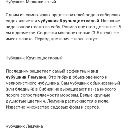
Чубушник Мелколистный
Одним из самых ярких представителей рода в сибирских
садах является
чубушник Крупноцветковый
. Название
вида говорит само за себя. Размер цветков достигает 5
см в диаметре. Соцветия малоцветковые (3-5 штук). Не
имеет запаха. Период цветения – июль-август.
Чубушник Крупноцветковый
Последним зацветает самый эффектный вид –
чубушник Лемуана
. Это гибрид обыкновенного и
мелколистного чубушника. Сам чубушник обыкновенный
(или бледный) в Сибири не выращивают из-за низкого
порога сопротивляемости морозам. Белые крупные
душистые цветки ч. Лемуана распускаются в июле.
Известно множество садовых форм и сортов.
Чубушник Лемуана