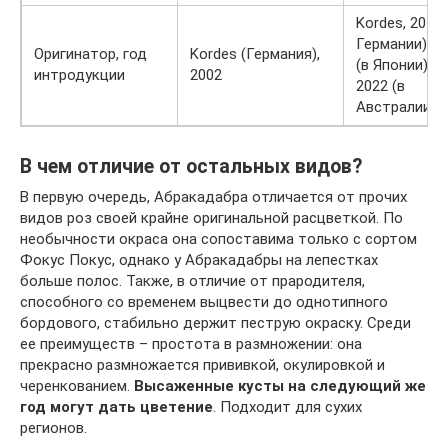
Kordes, 2014 
Германии), 2
Оригинатор, год
Kordes (Германия),
(в Японии),
интродукции
2002
2022 (в
Австралии)
В чем отличие от остальных видов?
В первую очередь, Абракадабра отличается от прочих
видов роз своей крайне оригинальной расцветкой. По
необычности окраса она сопоставима только с сортом
Фокус Покус, однако у Абракадабры на лепестках
больше полос. Также, в отличие от прародителя,
способного со временем выцвести до однотипного
бордового, стабильно держит пеструю окраску. Среди
ее преимуществ – простота в размножении: она
прекрасно размножается прививкой, окулировкой и
черенкованием.
Высаженные кусты на следующий же
год могут дать цветение
. Подходит для сухих
регионов.