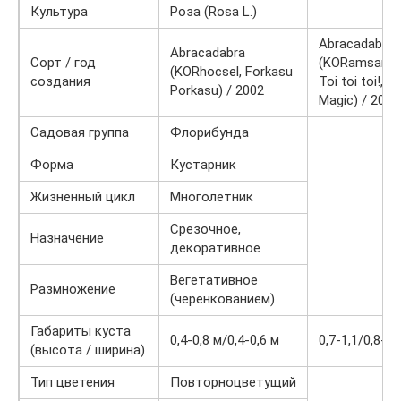
Культура
Роза (Rosa L.)
Abracadabra
Abracadabra
Сорт / год
(KORamsaro,
(KORhocsel, Forkasu
создания
Toi toi toi!, It’
Porkasu) / 2002
Magic) / 2004
Садовая группа
Флорибунда
Форма
Кустарник
Жизненный цикл
Многолетник
Срезочное,
Назначение
декоративное
Вегетативное
Размножение
(черенкованием)
Габариты куста
0,4-0,8 м/0,4-0,6 м
0,7-1,1/0,8-1,
(высота / ширина)
Тип цветения
Повторноцветущий