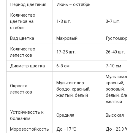
Период цветения
Июнь – октябрь
Количество
цветков на
1-3 шт.
3-7 шт.
стебле
Вид цветка
Махровый
Густомахро
Количество
17-25 шт.
26-40 шт.
лепестков
Диаметр цветка
6-8 см
7-10 см
Мультиколор
Мультиколор:
красный,
Окраска
бордо, красный,
розовый,
лепестков
желтый, белый
белый, блед
желтый
Устойчивость к
Средняя
Высокая
болезням
Морозостойкость
До −17 ℃
До −23,3 ℃