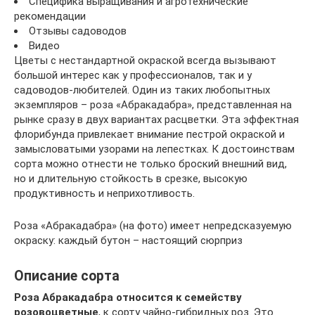
Специфика выращивания и агротехнические
рекомендации
Отзывы садоводов
Видео
Цветы с нестандартной окраской всегда вызывают
большой интерес как у профессионалов, так и у
садоводов-любителей. Один из таких любопытных
экземпляров – роза «Абракадабра», представленная на
рынке сразу в двух вариантах расцветки. Эта эффектная
флорибунда привлекает внимание пестрой окраской и
замысловатыми узорами на лепестках. К достоинствам
сорта можно отнести не только броский внешний вид,
но и длительную стойкость в срезке, высокую
продуктивность и неприхотливость.
Роза «Абракадабра» (на фото) имеет непредсказуемую
окраску: каждый бутон – настоящий сюрприз
Описание сорта
Роза Абракадабра относится к семейству
розовоцветные
, к сорту чайно-гибридных роз. Это