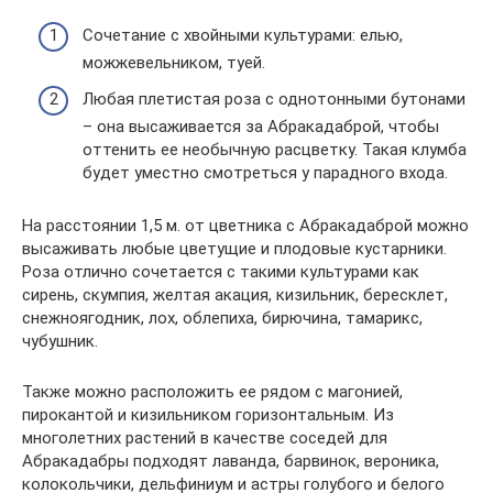
Сочетание с хвойными культурами: елью,
можжевельником, туей.
Любая плетистая роза с однотонными бутонами
– она высаживается за Абракадаброй, чтобы
оттенить ее необычную расцветку. Такая клумба
будет уместно смотреться у парадного входа.
На расстоянии 1,5 м. от цветника с Абракадаброй можно
высаживать любые цветущие и плодовые кустарники.
Роза отлично сочетается с такими культурами как
сирень, скумпия, желтая акация, кизильник, бересклет,
снежноягодник, лох, облепиха, бирючина, тамарикс,
чубушник.
Также можно расположить ее рядом с магонией,
пирокантой и кизильником горизонтальным. Из
многолетних растений в качестве соседей для
Абракадабры подходят лаванда, барвинок, вероника,
колокольчики, дельфиниум и астры голубого и белого